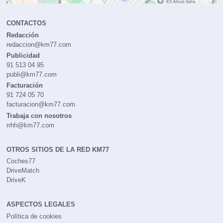
CONTACTOS
Redacción
redaccion@km77.com
Publicidad
91 513 04 95
publi@km77.com
Facturación
91 724 05 70
facturacion@km77.com
Trabaja con nosotros
rrhh@km77.com
OTROS SITIOS DE LA RED KM77
Coches77
DriveMatch
DriveK
ASPECTOS LEGALES
Política de cookies