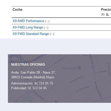
Coche
Precio
(€)
X9 AWD Performance
( - )
X9 FWD Long Range
( - )
X9 FWD Standard Range
( - )
NUESTRAS OFICINAS
Avda. San Pablo 28 - Nave 27,
28823 Coslada (Madrid)
Mapa
Administración:
91 724 05 70
Publicidad:
91 513 04 95