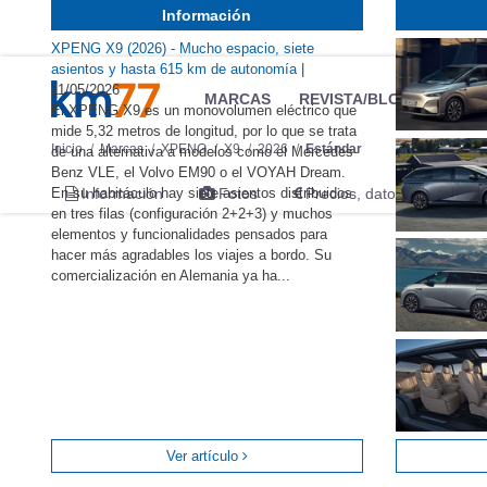
Información
XPENG X9 (2026) - Mucho espacio, siete
asientos y hasta 615 km de autonomía
|
11/05/2026
MARCAS
REVISTA/BLOG
OTRA
El XPENG X9 es un monovolumen eléctrico que
mide 5,32 metros de longitud, por lo que se trata
Inicio
Marcas
XPENG
X9
2026
Estándar
de una alternativa a modelos como el Mercedes-
Benz VLE, el Volvo EM90 o el VOYAH Dream.
En su habitáculo hay siete asientos distribuidos
Información
Fotos
Precios, datos y equipami
en tres filas (configuración 2+2+3) y muchos
elementos y funcionalidades pensados para
hacer más agradables los viajes a bordo. Su
comercialización en Alemania ya ha...
Ver artículo