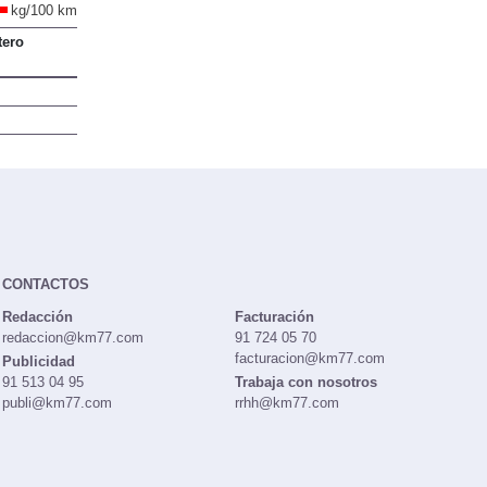
kg/100 km
tero
CONTACTOS
Redacción
Facturación
redaccion@km77.com
91 724 05 70
facturacion@km77.com
Publicidad
91 513 04 95
Trabaja con nosotros
publi@km77.com
rrhh@km77.com