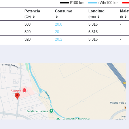
l/100 km
kWh/100 km
Potencia
Consumo
Longitud
Male
(CV)
(mm)
(l)
503
20,8
5.316
-
320
20
5.316
-
320
20,2
5.316
-