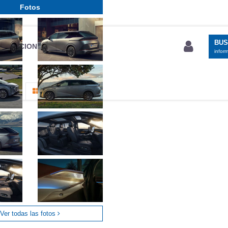
Fotos
BU
S SECCIONES
infor
entos
Todo
Ver todas las fotos