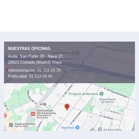
NUESTRAS OFICINAS
Avda. San Pablo 28 - Nave 27,
28823 Coslada (Madrid)
Mapa
Administración:
91 724 05 70
Publicidad:
91 513 04 95