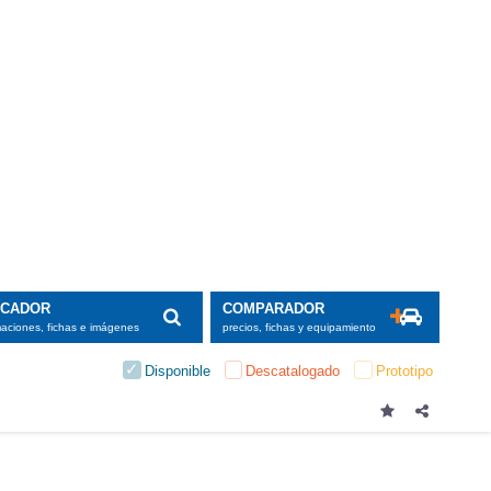
amados para
uperior del
intervalo de
 y frenar en
limitación y
 de segundo
rvación. No
edianamente
SCADOR
COMPARADOR
n G20
).
maciones, fichas e imágenes
precios, fichas y equipamiento
3 segundos,
Disponible
Descatalogado
Prototipo
 un pequeño
 al cabo de
el volante,