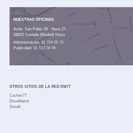
NUESTRAS OFICINAS
Avda. San Pablo 28 - Nave 27,
28823 Coslada (Madrid)
Mapa
Administración:
91 724 05 70
Publicidad:
91 513 04 95
OTROS SITIOS DE LA RED KM77
Coches77
DriveMatch
DriveK