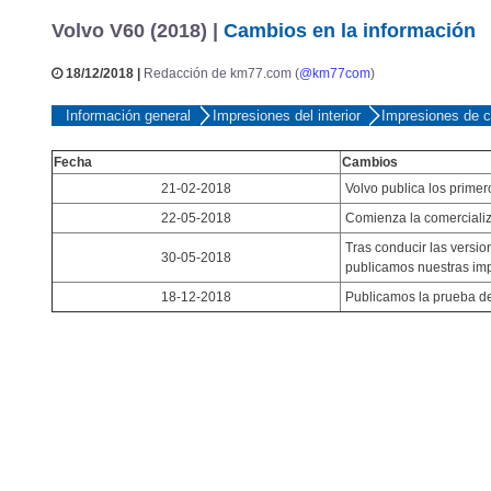
Volvo V60 (2018) |
Cambios en la información
18/12/2018 |
Redacción de km77.com (
@km77com
)
Información general
Impresiones del interior
Impresiones de 
Fecha
Cambios
21-02-2018
Volvo publica los primer
22-05-2018
Comienza la comerciali
Tras conducir las versi
30-05-2018
publicamos nuestras im
18-12-2018
Publicamos la prueba del
Descubre el mejor 