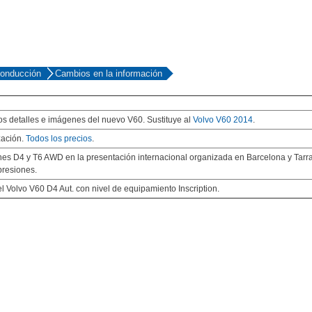
conducción
Cambios en la información
os detalles e imágenes del nuevo V60. Sustituye al
Volvo V60 2014
.
zación.
Todos los precios
.
ones D4 y T6 AWD en la presentación internacional organizada en Barcelona y Tarr
presiones.
 Volvo V60 D4 Aut. con nivel de equipamiento Inscription.
precio para comprar o vender tu coche