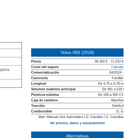
Volvo V60 (2018)
Precio
38.300 € - 71.023 €
Coste del seguro
Calcular
agona,
Comercialización
04/2024 -
Carrocería
Familiar
Longitud
De 4,76 a 4,78 m
Volumen maletero principal
De 481 a 529 l
Potencia máxima
De 150 a 405 CV
Caja de cambios
Man/Aut
Tracción
Del/4x4
Combustible
D, G
Man: Manual | Aut: Automático | D: Gasóleo | G: Gasolina
Ver precios, datos y equipamiento
Alternativas