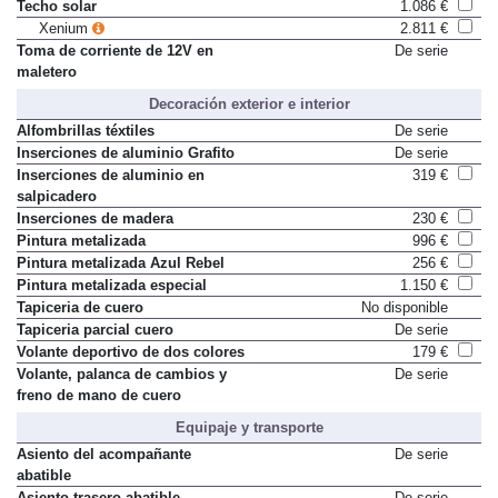
Techo solar
1.086 €
Xenium
2.811 €
Toma de corriente de 12V en
De serie
maletero
Decoración exterior e interior
Alfombrillas téxtiles
De serie
Inserciones de aluminio Grafito
De serie
Inserciones de aluminio en
319 €
salpicadero
Inserciones de madera
230 €
Pintura metalizada
996 €
Pintura metalizada Azul Rebel
256 €
Pintura metalizada especial
1.150 €
Tapiceria de cuero
No disponible
Tapiceria parcial cuero
De serie
Volante deportivo de dos colores
179 €
Volante, palanca de cambios y
De serie
freno de mano de cuero
Equipaje y transporte
Asiento del acompañante
De serie
abatible
Asiento trasero abatible
De serie