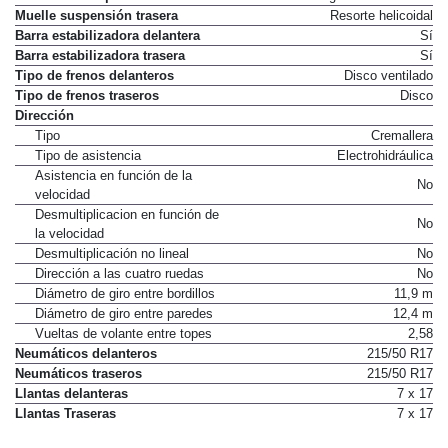
Muelle suspensión trasera
Resorte helicoidal
Barra estabilizadora delantera
Sí
Barra estabilizadora trasera
Sí
Tipo de frenos delanteros
Disco ventilado
Tipo de frenos traseros
Disco
Dirección
Tipo
Cremallera
Tipo de asistencia
Electrohidráulica
Asistencia en función de la
No
velocidad
Desmultiplicacion en función de
No
la velocidad
Desmultiplicación no lineal
No
Dirección a las cuatro ruedas
No
Diámetro de giro entre bordillos
11,9 m
Diámetro de giro entre paredes
12,4 m
Vueltas de volante entre topes
2,58
Neumáticos delanteros
215/50 R17
Neumáticos traseros
215/50 R17
Llantas delanteras
7 x 17
Llantas Traseras
7 x 17