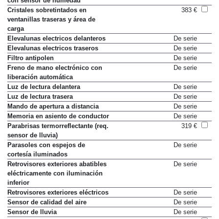
con sensor de humedad
Cristales sobretintados en
383 €
ventanillas traseras y área de
carga
Elevalunas electricos delanteros
De serie
Elevalunas electricos traseros
De serie
Filtro antipolen
De serie
Freno de mano electrónico con
De serie
liberación automática
Luz de lectura delantera
De serie
Luz de lectura trasera
De serie
Mando de apertura a distancia
De serie
Memoria en asiento de conductor
De serie
Parabrisas termorreflectante (req.
319 €
sensor de lluvia)
Parasoles con espejos de
De serie
cortesía iluminados
Retrovisores exteriores abatibles
De serie
eléctricamente con iluminación
inferior
Retrovisores exteriores eléctricos
De serie
Sensor de calidad del aire
De serie
Sensor de lluvia
De serie