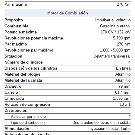
Par máximo
270 Nm
Motor de Combustión
Propósito
Impulsar el vehículo
Combustible
Gasolina o etanol
Potencia máxima
179 CV / 132 kW
Revoluciones potencia máxima
5.700 rpm
Par máximo
270 Nm
Revoluciones par máximo
1.600 - 5.000 rpm
Situación
Delantero transversal
Número de cilindros
4
Disposición de los cilindros
En línea
Material del bloque
Aluminio
Material de la culata
Aluminio
Diámetro
79 mm
Carrera
81,4 mm
Cilindrada
1.596 cm³
Relación de compresión
10 a 1
Distribución
Válvulas por cilindro
4
Tipo de distribución
Dos árboles de levas en la culata
Alimentación
Inyección directa. Turbo
Automatismo de parada y