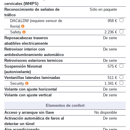
cervicales (WHIPS)
Reconocimiento de señales de
Sólo en paquete
tráfico
DAC&LDW (requiere sensor de
958 €
lluvia)
Safety
2.236 €
Reposacabezas traseros
De serie
abatibles electricamente
Retrovisor interior con
De serie
antideslumbramiento automático
Retrovisores exteriores termicos
De serie
Suspensión Nivomat
575 €
(autonivelante)
Ventanillas laterales laminadas
511 €
Security
1.341 €
Volante con ajuste horizontal
De serie
Volante con ajuste vertical
De serie
Elementos de confort
Acceso y arranque sin llave
No disponible
Activación automática de faros al
De serie
detectar un túnel
Aire acondicionado
De serie