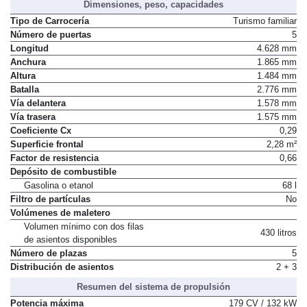
Dimensiones, peso, capacidades
Tipo de Carrocería
Turismo familiar
Número de puertas
5
Longitud
4.628 mm
Anchura
1.865 mm
Altura
1.484 mm
Batalla
2.776 mm
Vía delantera
1.578 mm
Vía trasera
1.575 mm
Coeficiente Cx
0,29
Superficie frontal
2,28 m²
Factor de resistencia
0,66
Depósito de combustible
Gasolina o etanol
68 l
Filtro de partículas
No
Volúmenes de maletero
Volumen mínimo con dos filas
430 litros
de asientos disponibles
Número de plazas
5
Distribución de asientos
2 + 3
Resumen del sistema de propulsión
Potencia máxima
179 CV / 132 kW