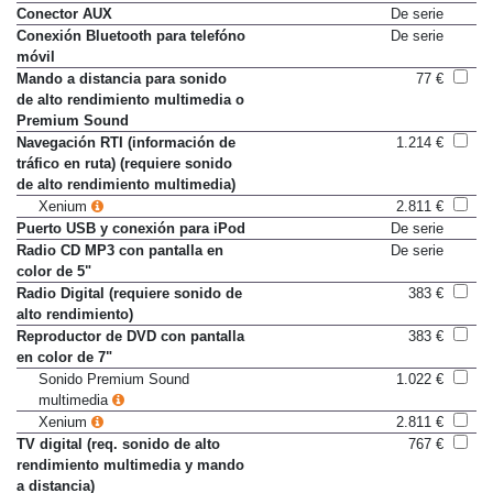
Conector AUX
De serie
Conexión Bluetooth para telefóno
De serie
móvil
Mando a distancia para sonido
77 €
de alto rendimiento multimedia o
Premium Sound
Navegación RTI (información de
1.214 €
tráfico en ruta) (requiere sonido
de alto rendimiento multimedia)
Xenium
2.811 €
Puerto USB y conexión para iPod
De serie
Radio CD MP3 con pantalla en
De serie
color de 5"
Radio Digital (requiere sonido de
383 €
alto rendimiento)
Reproductor de DVD con pantalla
383 €
en color de 7"
Sonido Premium Sound
1.022 €
multimedia
Xenium
2.811 €
TV digital (req. sonido de alto
767 €
rendimiento multimedia y mando
a distancia)