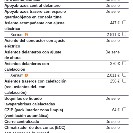
Apoyabrazos central delantero
De serie
Apoyabrazos trasero con espacio
De serie
guardaobjetos en consola túnel
Asiento acompañante con ajuste
447 €
eléctrico
Xenium
2.811 €
Asiento del conductor con ajuste
De serie
eléctrico
Asientos delanteros con ajuste
De serie
de altura
Asientos delanteros con
370 €
calefacción
Xenium
2.811 €
Asientos traseros con calefacción
256 €
(req. asientos del. con
calefacción)
Boquillas de líquido
De serie
lavaparabrisas calefactadas
CZIP (pack interior zona limpia)
64 €
(ventilación automática)
Cierre centralizado
De serie
Climatizador de dos zonas (ECC)
De serie