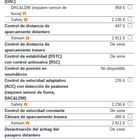
(DAC)
DAC&LDW (requiere sensor de
958 €
lluvia)
Safety
2.236 €
Control de distancia de
447 €
aparcamiento delantero
Xenium
2.811 €
Control de distancia de
De serie
aparcamiento trasero
Control de estabilidad (DSTC)
De serie
con control antivuelco (RSC)
Control de presión en
No disponible
neumáticos
Control de velocidad adaptativo
226 €
(ACC) con detección de peatones
(requiere sensor de lluvia,
DAC&LDW)
Safety
2.236 €
Control de velocidad constante
De serie
Cámara de aparcamiento trasera
485 €
Xenium
2.811 €
Desactivación del airbag del
De serie
pasajero delantero