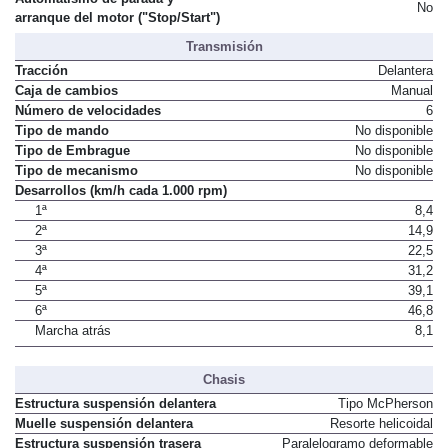
No
arranque del motor ("Stop/Start")
Transmisión
Tracción
Delantera
Caja de cambios
Manual
Número de velocidades
6
Tipo de mando
No disponible
Tipo de Embrague
No disponible
Tipo de mecanismo
No disponible
Desarrollos (km/h cada 1.000 rpm)
1ª
8,4
2ª
14,9
3ª
22,5
4ª
31,2
5ª
39,1
6ª
46,8
Marcha atrás
8,1
Chasis
Estructura suspensión delantera
Tipo McPherson
Muelle suspensión delantera
Resorte helicoidal
Estructura suspensión trasera
Paralelogramo deformable