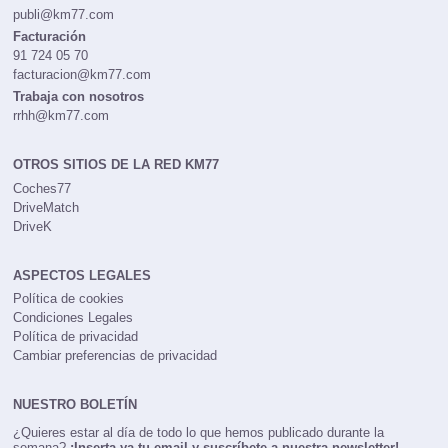
publi@km77.com
Facturación
91 724 05 70
facturacion@km77.com
Trabaja con nosotros
rrhh@km77.com
OTROS SITIOS DE LA RED KM77
Coches77
DriveMatch
DriveK
ASPECTOS LEGALES
Política de cookies
Condiciones Legales
Política de privacidad
Cambiar preferencias de privacidad
NUESTRO BOLETÍN
¿Quieres estar al día de todo lo que hemos publicado durante la
semana?
¡Inserta ya tu email y suscríbete a nuestra newsletter!