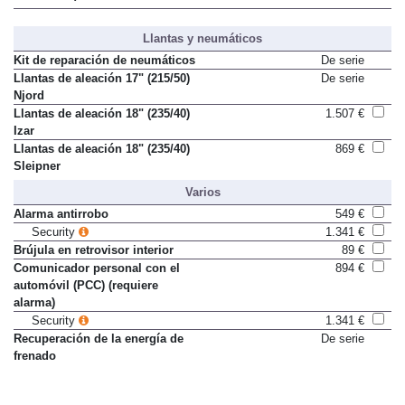
Llantas y neumáticos
Kit de reparación de neumáticos
De serie
Llantas de aleación 17" (215/50)
De serie
Njord
Llantas de aleación 18" (235/40)
1.507 €
Izar
Llantas de aleación 18" (235/40)
869 €
Sleipner
Varios
Alarma antirrobo
549 €
Security
1.341 €
Brújula en retrovisor interior
89 €
Comunicador personal con el
894 €
automóvil (PCC) (requiere
alarma)
Security
1.341 €
Recuperación de la energía de
De serie
frenado