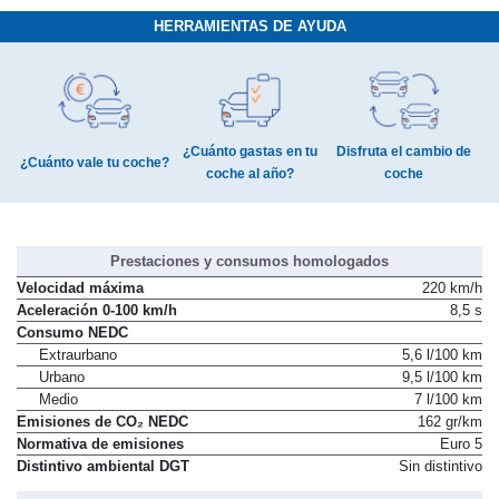
HERRAMIENTAS DE AYUDA
¿Cuánto gastas en tu
Disfruta el cambio de
¿Cuánto vale tu coche?
coche al año?
coche
Prestaciones y consumos homologados
Velocidad máxima
220 km/h
Aceleración 0-100 km/h
8,5 s
Consumo NEDC
Extraurbano
5,6 l/100 km
Urbano
9,5 l/100 km
Medio
7 l/100 km
Emisiones de CO₂ NEDC
162 gr/km
Normativa de emisiones
Euro 5
Distintivo ambiental DGT
Sin distintivo