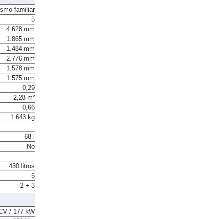
ismo familiar
5
4.628 mm
1.865 mm
1.484 mm
2.776 mm
1.578 mm
1.575 mm
0,29
2,28 m²
0,66
1.643 kg
68 l
No
430 litros
5
2 + 3
CV / 177 kW