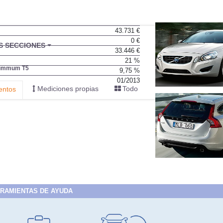
43.731 €
0 €
BU
S SECCIONES
33.446 €
infor
21 %
ummum T5
9,75 %
01/2013
Mediciones propias
Todo
entos
RAMIENTAS DE AYUDA