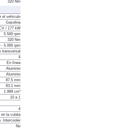
320 Nm
r el vehículo
Gasolina
CV / 177 kW
5.500 rpm
320 Nm
 - 5.000 rpm
o transversal
4
En línea
Aluminio
Aluminio
87,5 mm
83,1 mm
1.999 cm³
10 a 1
4
 en la culata
. Intercooler
No