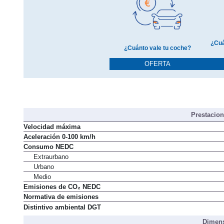
¿Cuá
¿Cuánto vale tu coche?
OFERTA
Prestacio
Velocidad máxima
Aceleración 0-100 km/h
Consumo NEDC
Extraurbano
Urbano
Medio
Emisiones de CO₂ NEDC
Normativa de emisiones
Distintivo ambiental DGT
Dimens