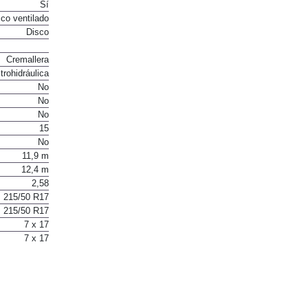
Sí
co ventilado
Disco
Cremallera
trohidráulica
No
No
No
15
No
11,9 m
12,4 m
2,58
215/50 R17
215/50 R17
7 x 17
7 x 17