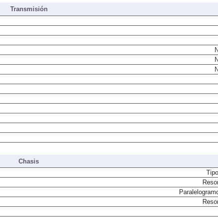
Transmisión
N
N
N
Chasis
Tip
Resor
Paralelogram
Resor