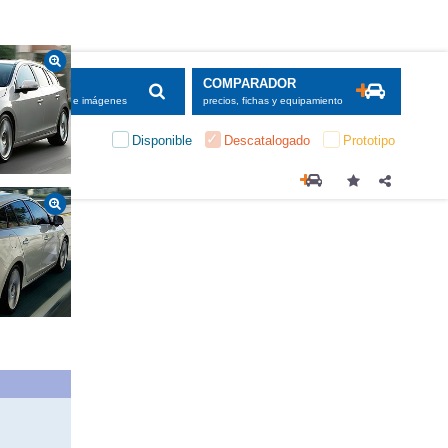
SCADOR
COMPARADOR
maciones, fichas e imágenes
precios, fichas y equipamiento
Disponible
Descatalogado
Prototipo