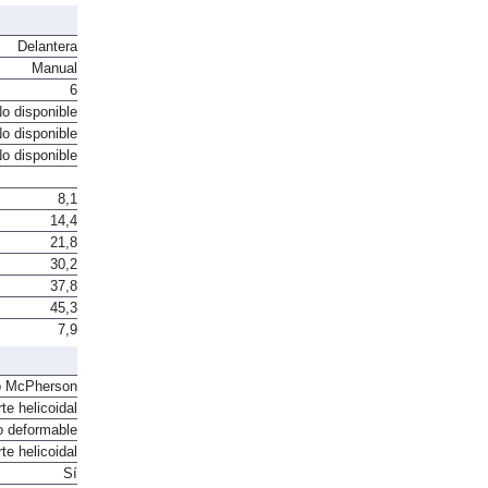
Delantera
Manual
6
o disponible
o disponible
o disponible
8,1
14,4
21,8
30,2
37,8
45,3
7,9
o McPherson
te helicoidal
o deformable
te helicoidal
Sí