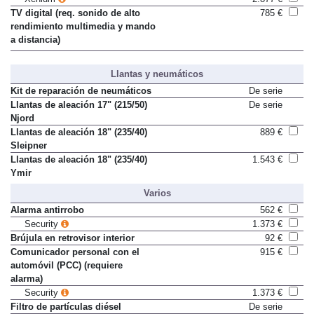
Xenium
2.877 €
TV digital (req. sonido de alto
785 €
rendimiento multimedia y mando
a distancia)
Llantas y neumáticos
Kit de reparación de neumáticos
De serie
Llantas de aleación 17" (215/50)
De serie
Njord
Llantas de aleación 18" (235/40)
889 €
Sleipner
Llantas de aleación 18" (235/40)
1.543 €
Ymir
Varios
Alarma antirrobo
562 €
Security
1.373 €
Brújula en retrovisor interior
92 €
Comunicador personal con el
915 €
automóvil (PCC) (requiere
alarma)
Security
1.373 €