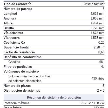
Dimensiones, peso, capacidades
Tipo de Carrocería
Turismo familiar
Número de puertas
5
Longitud
4.628 mm
Anchura
1.865 mm
Altura
1.484 mm
Batalla
2.776 mm
Vía delantera
1.578 mm
Vía trasera
1.575 mm
Coeficiente Cx
0,29
Superficie frontal
2,28 m²
Factor de resistencia
0,66
Depósito de combustible
Gasóleo
68 l
Filtro de partículas
No
Volúmenes de maletero
Volumen mínimo con dos filas
430 litros
de asientos disponibles
Número de plazas
5
Distribución de asientos
2 + 3
Resumen del sistema de propulsión
Potencia máxima
215 CV / 158 kW