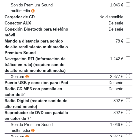
altavoces Premium Sound
Sonido Premium Sound
1.046 €
multimedia
Cargador de CD
No disponible
Conector AUX
De serie
Conexión Bluetooth para telefóno
De serie
móvil
Mando a distancia para sonido
78 €
de alto rendimiento multimedia o
Premium Sound
Navegación RTI (información de
1.242 €
tráfico en ruta) (requiere sonido
de alto rendimiento multimedia)
Xenium
2.877 €
Puerto USB y conexión para iPod
De serie
Radio CD MP3 con pantalla en
De serie
color de 5"
Radio Digital (requiere sonido de
392 €
alto rendimiento)
Reproductor de DVD con pantalla
392 €
en color de 7"
Sonido Premium Sound
1.046 €
multimedia