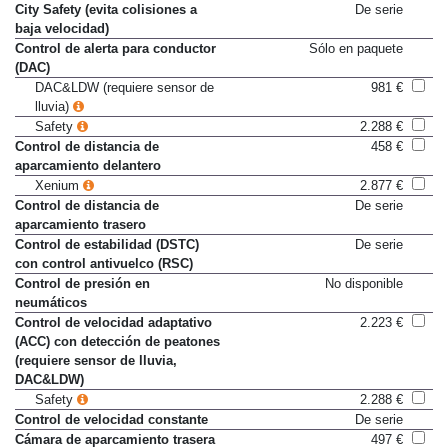
delanteros regulables en altura
City Safety (evita colisiones a
De serie
baja velocidad)
Control de alerta para conductor
Sólo en paquete
(DAC)
DAC&LDW (requiere sensor de
981 €
lluvia)
Safety
2.288 €
Control de distancia de
458 €
aparcamiento delantero
Xenium
2.877 €
Control de distancia de
De serie
aparcamiento trasero
Control de estabilidad (DSTC)
De serie
con control antivuelco (RSC)
Control de presión en
No disponible
neumáticos
Control de velocidad adaptativo
2.223 €
(ACC) con detección de peatones
(requiere sensor de lluvia,
DAC&LDW)
Safety
2.288 €
Control de velocidad constante
De serie