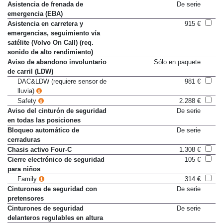
Antibloqueo de frenos (ABS)
De serie
Asistencia de frenada de
De serie
emergencia (EBA)
Asistencia en carretera y
915 €
emergencias, seguimiento vía
satélite (Volvo On Call) (req.
sonido de alto rendimiento)
Aviso de abandono involuntario
Sólo en paquete
de carril (LDW)
DAC&LDW (requiere sensor de
981 €
lluvia)
Safety
2.288 €
Aviso del cinturón de seguridad
De serie
en todas las posiciones
Bloqueo automático de
De serie
cerraduras
Chasis activo Four-C
1.308 €
Cierre electrónico de seguridad
105 €
para niños
Family
314 €
Cinturones de seguridad con
De serie
pretensores
Cinturones de seguridad
De serie