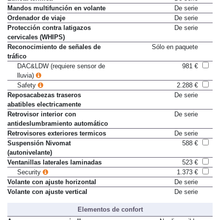
Luneta térmica
De serie
Mandos multifunción en volante
De serie
Ordenador de viaje
De serie
Protección contra latigazos
De serie
cervicales (WHIPS)
Reconocimiento de señales de
Sólo en paquete
tráfico
DAC&LDW (requiere sensor de
981 €
lluvia)
Safety
2.288 €
Reposacabezas traseros
De serie
abatibles electricamente
Retrovisor interior con
De serie
antideslumbramiento automático
Retrovisores exteriores termicos
De serie
Suspensión Nivomat
588 €
(autonivelante)
Ventanillas laterales laminadas
523 €
Security
1.373 €
Volante con ajuste horizontal
De serie
Volante con ajuste vertical
De serie
Elementos de confort