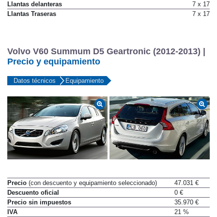
Neumáticos traseros
215/50 R17
Llantas delanteras
7 x 17
Llantas Traseras
7 x 17
Volvo V60 Summum D5 Geartronic (2012-2013) |
Precio y equipamiento
Datos técnicos
Equipamiento
Precio
(con descuento y equipamiento seleccionado)
47.031 €
Descuento oficial
0 €
Precio sin impuestos
35.970 €