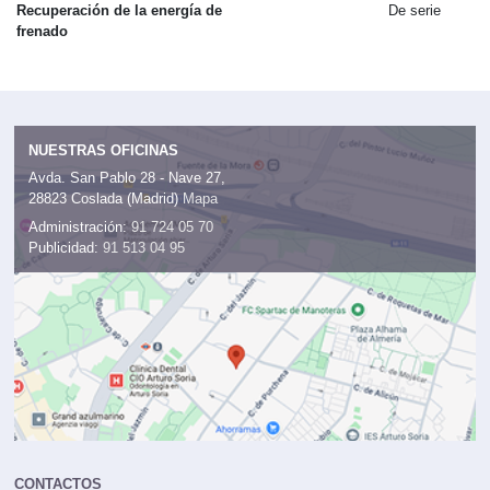
Filtro de partículas diésel
De serie
Recuperación de la energía de
De serie
frenado
NUESTRAS OFICINAS
Avda. San Pablo 28 - Nave 27,
28823 Coslada (Madrid)
Mapa
Administración:
91 724 05 70
Publicidad:
91 513 04 95