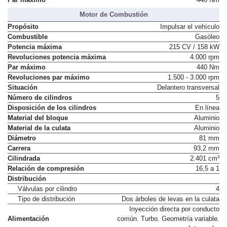
Par máximo
440 Nm
Motor de Combustión
Propósito
Impulsar el vehículo
Combustible
Gasóleo
Potencia máxima
215 CV / 158 kW
Revoluciones potencia máxima
4.000 rpm
Par máximo
440 Nm
Revoluciones par máximo
1.500 - 3.000 rpm
Situación
Delantero transversal
Número de cilindros
5
Disposición de los cilindros
En línea
Material del bloque
Aluminio
Material de la culata
Aluminio
Diámetro
81 mm
Carrera
93,2 mm
Cilindrada
2.401 cm³
Relación de compresión
16,5 a 1
Distribución
Válvulas por cilindro
4
Tipo de distribución
Dos árboles de levas en la culata
Inyección directa por conducto
Alimentación
común. Turbo. Geometría variable.