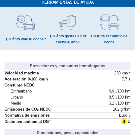
HERRAMIENTAS DE AYUDA
¿Cuánto gastas en tu
Disfruta el cambio de
¿Cuánto vale tu coche?
coche al año?
coche
Prestaciones y consumos homologados
Velocidad máxima
230 km/h
Aceleración 0-100 km/h
7,7 s
Consumo NEDC
Extraurbano
4,9 l/100 km
Urbano
8,5 l/100 km
Medio
6,2 l/100 km
Emisiones de CO₂ NEDC
162 gr/km
Normativa de emisiones
Euro 5
B
Distintivo ambiental DGT