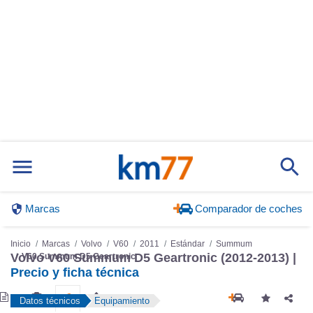
Marcas
Comparador de coches
Inicio
Marcas
Volvo
V60
2011
Estándar
Summum
V60 Summum D5 Geartronic
Volvo V60 Summum D5 Geartronic (2012-2013) |
Precio y ficha técnica
Datos técnicos
Equipamiento