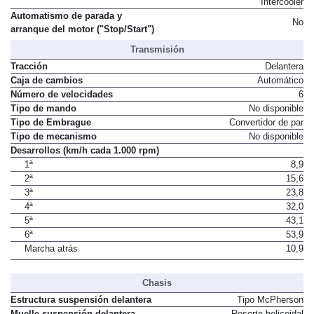
Intercooler
Automatismo de parada y
No
arranque del motor ("Stop/Start")
Transmisión
Tracción
Delantera
Caja de cambios
Automático
Número de velocidades
6
Tipo de mando
No disponible
Tipo de Embrague
Convertidor de par
Tipo de mecanismo
No disponible
Desarrollos (km/h cada 1.000 rpm)
1ª
8,9
2ª
15,6
3ª
23,8
4ª
32,0
5ª
43,1
6ª
53,9
Marcha atrás
10,9
Chasis
Estructura suspensión delantera
Tipo McPherson