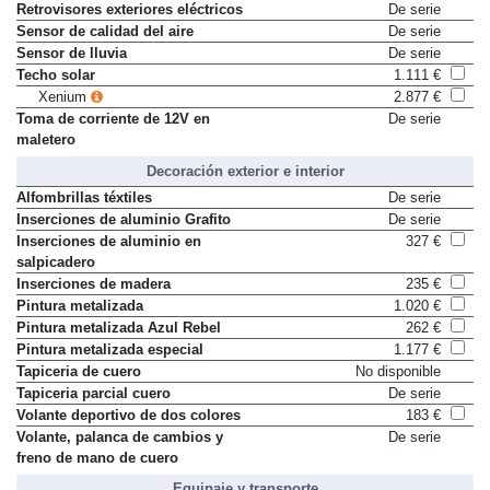
inferior
Retrovisores exteriores eléctricos
De serie
Sensor de calidad del aire
De serie
Sensor de lluvia
De serie
Techo solar
1.111 €
Xenium
2.877 €
Toma de corriente de 12V en
De serie
maletero
Decoración exterior e interior
Alfombrillas téxtiles
De serie
Inserciones de aluminio Grafito
De serie
Inserciones de aluminio en
327 €
salpicadero
Inserciones de madera
235 €
Pintura metalizada
1.020 €
Pintura metalizada Azul Rebel
262 €
Pintura metalizada especial
1.177 €
Tapiceria de cuero
No disponible
Tapiceria parcial cuero
De serie
Volante deportivo de dos colores
183 €
Volante, palanca de cambios y
De serie
freno de mano de cuero