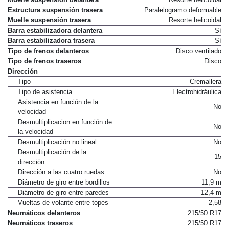
Muelle suspensión delantera
Resorte helicoidal
Estructura suspensión trasera
Paralelogramo deformable
Muelle suspensión trasera
Resorte helicoidal
Barra estabilizadora delantera
Sí
Barra estabilizadora trasera
Sí
Tipo de frenos delanteros
Disco ventilado
Tipo de frenos traseros
Disco
Dirección
Tipo
Cremallera
Tipo de asistencia
Electrohidráulica
Asistencia en función de la
No
velocidad
Desmultiplicacion en función de
No
la velocidad
Desmultiplicación no lineal
No
Desmultiplicación de la
15
dirección
Dirección a las cuatro ruedas
No
Diámetro de giro entre bordillos
11,9 m
Diámetro de giro entre paredes
12,4 m
Vueltas de volante entre topes
2,58
Neumáticos delanteros
215/50 R17