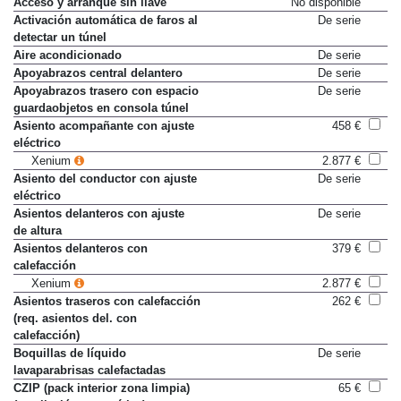
Acceso y arranque sin llave
No disponible
Activación automática de faros al
De serie
detectar un túnel
Aire acondicionado
De serie
Apoyabrazos central delantero
De serie
Apoyabrazos trasero con espacio
De serie
guardaobjetos en consola túnel
Asiento acompañante con ajuste
458 €
eléctrico
Xenium
2.877 €
Asiento del conductor con ajuste
De serie
eléctrico
Asientos delanteros con ajuste
De serie
de altura
Asientos delanteros con
379 €
calefacción
Xenium
2.877 €
Asientos traseros con calefacción
262 €
(req. asientos del. con
calefacción)
Boquillas de líquido
De serie
lavaparabrisas calefactadas