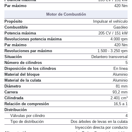
Potencia máxima
205 CV / 151 kW
Par máximo
420 Nm
Motor de Combustión
Propósito
Impulsar el vehículo
Combustible
Gasóleo
Potencia máxima
205 CV / 151 kW
Revoluciones potencia máxima
4.000 rpm
Par máximo
420 Nm
Revoluciones par máximo
1.500 - 3.250 rpm
Situación
Delantero transversal
Número de cilindros
5
Disposición de los cilindros
En línea
Material del bloque
Aluminio
Material de la culata
Aluminio
Diámetro
81 mm
Carrera
93,2 mm
Cilindrada
2.401 cm³
Relación de compresión
16,5 a 1
Distribución
Válvulas por cilindro
4
Tipo de distribución
Dos árboles de levas en la culata