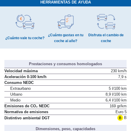
HERRAMIENTAS DE AYUDA
¿Cuánto gastas en tu
Disfruta el cambio de
¿Cuánto vale tu coche?
coche al año?
coche
Prestaciones y consumos homologados
Velocidad máxima
230 km/h
Aceleración 0-100 km/h
7,9 s
Consumo NEDC
Extraurbano
5 l/100 km
Urbano
8,9 l/100 km
Medio
6,4 l/100 km
Emisiones de CO₂ NEDC
169 gr/km
Normativa de emisiones
Euro 5
B
Distintivo ambiental DGT