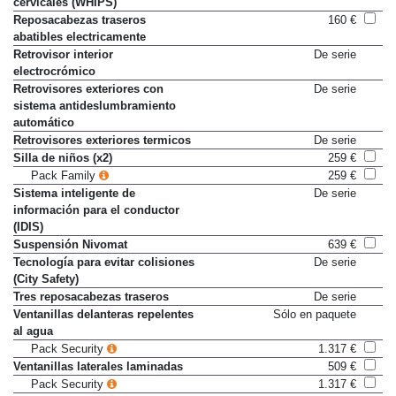
cervicales (WHIPS)
Reposacabezas traseros
160 €
abatibles electricamente
Retrovisor interior
De serie
electrocrómico
Retrovisores exteriores con
De serie
sistema antideslumbramiento
automático
Retrovisores exteriores termicos
De serie
Silla de niños (x2)
259 €
Pack Family
259 €
Sistema inteligente de
De serie
información para el conductor
(IDIS)
Suspensión Nivomat
639 €
Tecnología para evitar colisiones
De serie
(City Safety)
Tres reposacabezas traseros
De serie
Ventanillas delanteras repelentes
Sólo en paquete
al agua
Pack Security
1.317 €
Ventanillas laterales laminadas
509 €