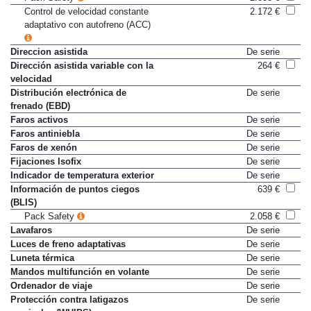
Pack Safety
2.058 €
Control de velocidad constante
2.172 €
adaptativo con autofreno (ACC)
Direccion asistida
De serie
Dirección asistida variable con la
264 €
velocidad
Distribución electrónica de
De serie
frenado (EBD)
Faros activos
De serie
Faros antiniebla
De serie
Faros de xenón
De serie
Fijaciones Isofix
De serie
Indicador de temperatura exterior
De serie
Información de puntos ciegos
639 €
(BLIS)
Pack Safety
2.058 €
Lavafaros
De serie
Luces de freno adaptativas
De serie
Luneta térmica
De serie
Mandos multifunción en volante
De serie
Ordenador de viaje
De serie
Protección contra latigazos
De serie