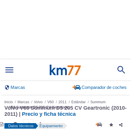
Marcas
Comparador de coches
Inicio
Marcas
Volvo
V60
2011
Estándar
Summum
Volvo V60 Summum D5 205 CV Geartronic (2010-
V60 Summum D5 205 CV Geartronic
2011) |
Precio y ficha técnica
Datos técnicos
Equipamiento