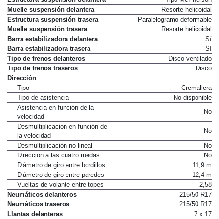
Estructura suspensión delantera
Tipo McPherson
Muelle suspensión delantera
Resorte helicoidal
Estructura suspensión trasera
Paralelogramo deformable
Muelle suspensión trasera
Resorte helicoidal
Barra estabilizadora delantera
Sí
Barra estabilizadora trasera
Sí
Tipo de frenos delanteros
Disco ventilado
Tipo de frenos traseros
Disco
Dirección
Tipo
Cremallera
Tipo de asistencia
No disponible
Asistencia en función de la
No
velocidad
Desmultiplicacion en función de
No
la velocidad
Desmultiplicación no lineal
No
Dirección a las cuatro ruedas
No
Diámetro de giro entre bordillos
11,9 m
Diámetro de giro entre paredes
12,4 m
Vueltas de volante entre topes
2,58
Neumáticos delanteros
215/50 R17
Neumáticos traseros
215/50 R17