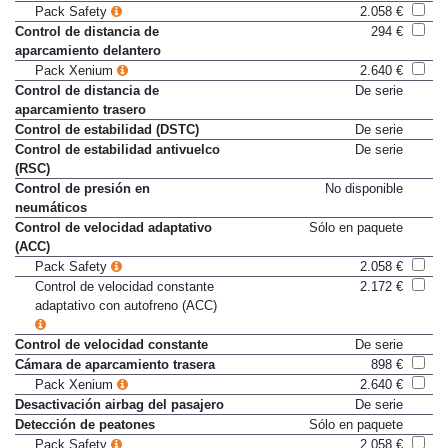
DAC & LDW
894 €
Pack Safety
2.058 €
Control de distancia de
294 €
aparcamiento delantero
Pack Xenium
2.640 €
Control de distancia de
De serie
aparcamiento trasero
Control de estabilidad (DSTC)
De serie
Control de estabilidad antivuelco
De serie
(RSC)
Control de presión en
No disponible
neumáticos
Control de velocidad adaptativo
Sólo en paquete
(ACC)
Pack Safety
2.058 €
Control de velocidad constante
2.172 €
adaptativo con autofreno (ACC)
Control de velocidad constante
De serie
Cámara de aparcamiento trasera
898 €
Pack Xenium
2.640 €
Desactivación airbag del pasajero
De serie
Detección de peatones
Sólo en paquete