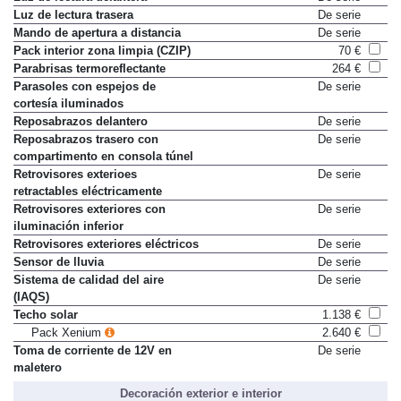
Luz de lectura delantera
De serie
Luz de lectura trasera
De serie
Mando de apertura a distancia
De serie
Pack interior zona limpia (CZIP)
70 €
Parabrisas termoreflectante
264 €
Parasoles con espejos de
De serie
cortesía iluminados
Reposabrazos delantero
De serie
Reposabrazos trasero con
De serie
compartimento en consola túnel
Retrovisores exterioes
De serie
retractables eléctricamente
Retrovisores exteriores con
De serie
iluminación inferior
Retrovisores exteriores eléctricos
De serie
Sensor de lluvia
De serie
Sistema de calidad del aire
De serie
(IAQS)
Techo solar
1.138 €
Pack Xenium
2.640 €
Toma de corriente de 12V en
De serie
maletero