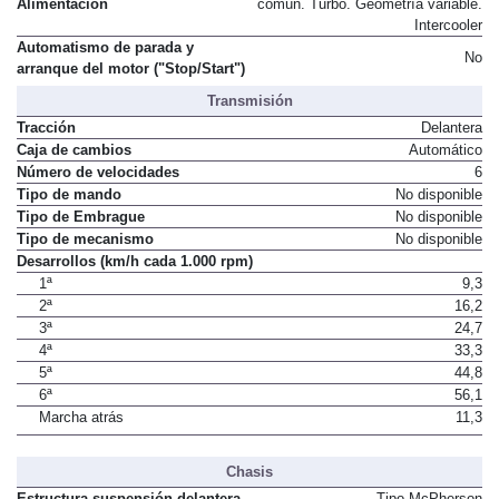
Inyección directa por conducto
Alimentación
común. Turbo. Geometría variable.
Intercooler
Automatismo de parada y
No
arranque del motor ("Stop/Start")
Transmisión
Tracción
Delantera
Caja de cambios
Automático
Número de velocidades
6
Tipo de mando
No disponible
Tipo de Embrague
No disponible
Tipo de mecanismo
No disponible
Desarrollos (km/h cada 1.000 rpm)
1ª
9,3
2ª
16,2
3ª
24,7
4ª
33,3
5ª
44,8
6ª
56,1
Marcha atrás
11,3
Chasis