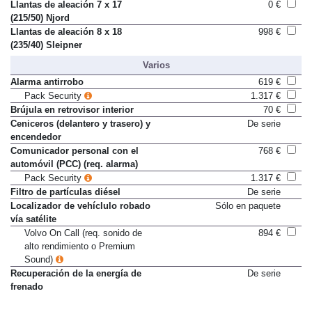
(215/50) Balder
Llantas de aleación 7 x 17
0 €
(215/50) Njord
Llantas de aleación 8 x 18
998 €
(235/40) Sleipner
Varios
Alarma antirrobo
619 €
Pack Security
1.317 €
Brújula en retrovisor interior
70 €
Ceniceros (delantero y trasero) y
De serie
encendedor
Comunicador personal con el
768 €
automóvil (PCC) (req. alarma)
Pack Security
1.317 €
Filtro de partículas diésel
De serie
Localizador de vehíclulo robado
Sólo en paquete
vía satélite
Volvo On Call (req. sonido de
894 €
alto rendimiento o Premium
Sound)
Recuperación de la energía de
De serie
frenado