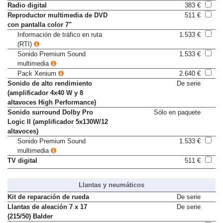
5"
Radio digital
383 €
Reproductor multimedia de DVD
511 €
con pantalla color 7"
Información de tráfico en ruta
1.533 €
(RTI)
Sonido Premium Sound
1.533 €
multimedia
Pack Xenium
2.640 €
Sonido de alto rendimiento
De serie
(amplificador 4x40 W y 8
altavoces High Performance)
Sonido surround Dolby Pro
Sólo en paquete
Logic II (amplificador 5x130W/12
altavoces)
Sonido Premium Sound
1.533 €
multimedia
TV digital
511 €
Llantas y neumáticos
Kit de reparación de rueda
De serie
Llantas de aleación 7 x 17
De serie