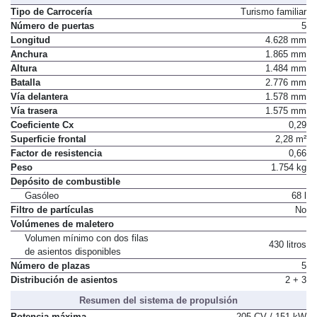
Dimensiones, peso, capacidades
Tipo de Carrocería
Turismo familiar
Número de puertas
5
Longitud
4.628 mm
Anchura
1.865 mm
Altura
1.484 mm
Batalla
2.776 mm
Vía delantera
1.578 mm
Vía trasera
1.575 mm
Coeficiente Cx
0,29
Superficie frontal
2,28 m²
Factor de resistencia
0,66
Peso
1.754 kg
Depósito de combustible
Gasóleo
68 l
Filtro de partículas
No
Volúmenes de maletero
Volumen mínimo con dos filas
430 litros
de asientos disponibles
Número de plazas
5
Distribución de asientos
2 + 3
Resumen del sistema de propulsión