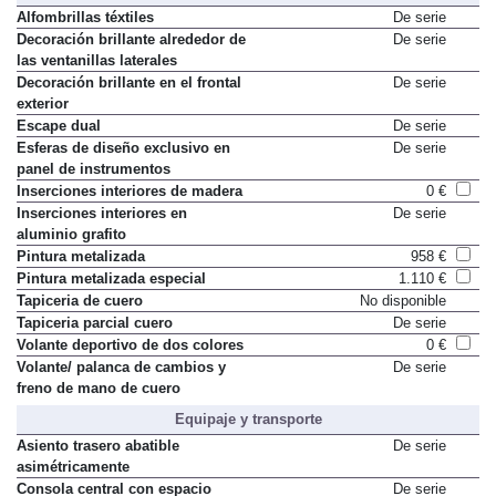
Decoración exterior e interior
Alfombrillas téxtiles
De serie
Decoración brillante alrededor de
De serie
las ventanillas laterales
Decoración brillante en el frontal
De serie
exterior
Escape dual
De serie
Esferas de diseño exclusivo en
De serie
panel de instrumentos
Inserciones interiores de madera
0 €
Inserciones interiores en
De serie
aluminio grafito
Pintura metalizada
958 €
Pintura metalizada especial
1.110 €
Tapiceria de cuero
No disponible
Tapiceria parcial cuero
De serie
Volante deportivo de dos colores
0 €
Volante/ palanca de cambios y
De serie
freno de mano de cuero
Equipaje y transporte
Asiento trasero abatible
De serie
asimétricamente