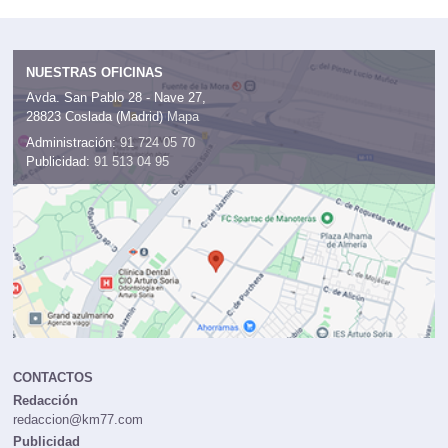
NUESTRAS OFICINAS
Avda. San Pablo 28 - Nave 27,
28823 Coslada (Madrid)
Mapa
Administración:
91 724 05 70
Publicidad:
91 513 04 95
CONTACTOS
Redacción
redaccion@km77.com