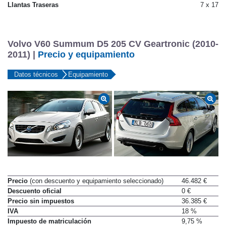
Llantas delanteras
7 x 17
Llantas Traseras
7 x 17
Volvo V60 Summum D5 205 CV Geartronic (2010-
2011) |
Precio y equipamiento
Datos técnicos
Equipamiento
Precio
(con descuento y equipamiento seleccionado)
46.482 €
Descuento oficial
0 €
Precio sin impuestos
36.385 €
IVA
18 %