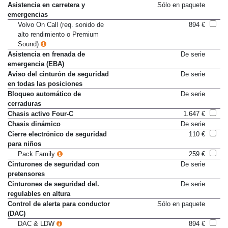
Antibloqueo de frenos (ABS)
De serie
Asistencia en carretera y
Sólo en paquete
emergencias
Volvo On Call (req. sonido de
894 €
alto rendimiento o Premium
Sound)
Asistencia en frenada de
De serie
emergencia (EBA)
Aviso del cinturón de seguridad
De serie
en todas las posiciones
Bloqueo automático de
De serie
cerraduras
Chasis activo Four-C
1.647 €
Chasis dinámico
De serie
Cierre electrónico de seguridad
110 €
para niños
Pack Family
259 €
Cinturones de seguridad con
De serie
pretensores
Cinturones de seguridad del.
De serie
regulables en altura
Control de alerta para conductor
Sólo en paquete
(DAC)