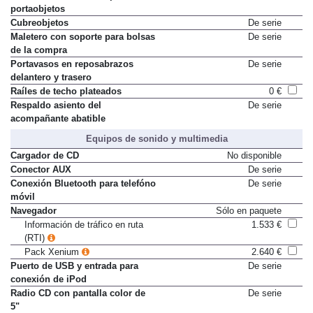
Consola central con espacio
De serie
portaobjetos
Cubreobjetos
De serie
Maletero con soporte para bolsas
De serie
de la compra
Portavasos en reposabrazos
De serie
delantero y trasero
Raíles de techo plateados
0 €
Respaldo asiento del
De serie
acompañante abatible
Equipos de sonido y multimedia
Cargador de CD
No disponible
Conector AUX
De serie
Conexión Bluetooth para telefóno
De serie
móvil
Navegador
Sólo en paquete
Información de tráfico en ruta
1.533 €
(RTI)
Pack Xenium
2.640 €
Puerto de USB y entrada para
De serie
conexión de iPod
Radio CD con pantalla color de
De serie