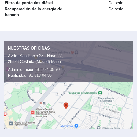
Filtro de partículas diésel
De serie
Recuperación de la energía de
De serie
frenado
NUESTRAS OFICINAS
Avda. San Pablo 28 - Nave 27,
28823 Coslada (Madrid)
Mapa
Administración:
91 724 05 70
Publicidad:
91 513 04 95