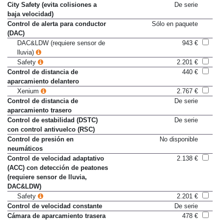
City Safety (evita colisiones a
De serie
baja velocidad)
Control de alerta para conductor
Sólo en paquete
(DAC)
DAC&LDW (requiere sensor de
943 €
lluvia)
Safety
2.201 €
Control de distancia de
440 €
aparcamiento delantero
Xenium
2.767 €
Control de distancia de
De serie
aparcamiento trasero
Control de estabilidad (DSTC)
De serie
con control antivuelco (RSC)
Control de presión en
No disponible
neumáticos
Control de velocidad adaptativo
2.138 €
(ACC) con detección de peatones
(requiere sensor de lluvia,
DAC&LDW)
Safety
2.201 €
Control de velocidad constante
De serie
Cámara de aparcamiento trasera
478 €