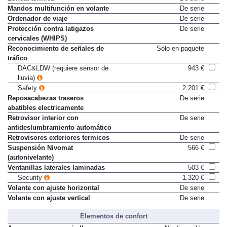
Mandos multifunción en volante
De serie
Ordenador de viaje
De serie
Protección contra latigazos
De serie
cervicales (WHIPS)
Reconocimiento de señales de
Sólo en paquete
tráfico
DAC&LDW (requiere sensor de
943 €
lluvia)
Safety
2.201 €
Reposacabezas traseros
De serie
abatibles electricamente
Retrovisor interior con
De serie
antideslumbramiento automático
Retrovisores exteriores termicos
De serie
Suspensión Nivomat
566 €
(autonivelante)
Ventanillas laterales laminadas
503 €
Security
1.320 €
Volante con ajuste horizontal
De serie
Volante con ajuste vertical
De serie
Elementos de confort