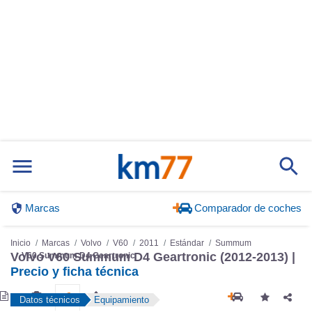
Marcas
Comparador de coches
Inicio
Marcas
Volvo
V60
2011
Estándar
Summum
Volvo V60 Summum D4 Geartronic (2012-2013) |
V60 Summum D4 Geartronic
Precio y ficha técnica
Datos técnicos
Equipamiento