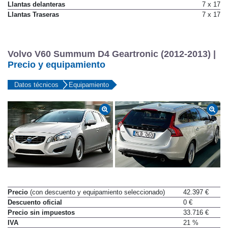
Llantas delanteras
7 x 17
Llantas Traseras
7 x 17
Volvo V60 Summum D4 Geartronic (2012-2013) |
Precio y equipamiento
Datos técnicos
Equipamiento
Precio
(con descuento y equipamiento seleccionado)
42.397 €
Descuento oficial
0 €
Precio sin impuestos
33.716 €
IVA
21 %