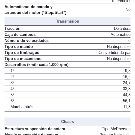
Intercooler
Automatismo de parada y
No
arranque del motor ("Stop/Start")
Transmisión
Tracción
Delantera
Caja de cambios
Automático
Número de velocidades
6
Tipo de mando
No disponible
Tipo de Embrague
Convertidor de par
Tipo de mecanismo
No disponible
Desarrollos (km/h cada 1.000 rpm)
1ª
9,3
2ª
16,2
3ª
24,7
4ª
33,3
5ª
44,8
6ª
56,1
Marcha atrás
11,3
Chasis
Estructura suspensión delantera
Tipo McPherson
Muelle suspensión delantera
Resorte helicoidal