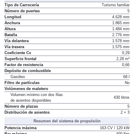
Tipo de Carrocería
Turismo familiar
Número de puertas
5
Longitud
4.628 mm
Anchura
1.865 mm
Altura
1.484 mm
Batalla
2.776 mm
Vía delantera
1.578 mm
Vía trasera
1.575 mm
Coeficiente Cx
0,29
Superficie frontal
2,28 m²
Factor de resistencia
0,66
Depósito de combustible
Gasóleo
68 l
Filtro de partículas
No
Volúmenes de maletero
Volumen mínimo con dos filas
430 litros
de asientos disponibles
Número de plazas
5
Distribución de asientos
2 + 3
Resumen del sistema de propulsión
Potencia máxima
163 CV / 120 kW
Par máximo
400 Nm