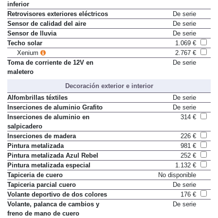
inferior
Retrovisores exteriores eléctricos
De serie
Sensor de calidad del aire
De serie
Sensor de lluvia
De serie
Techo solar
1.069 €
Xenium
2.767 €
Toma de corriente de 12V en
De serie
maletero
Decoración exterior e interior
Alfombrillas téxtiles
De serie
Inserciones de aluminio Grafito
De serie
Inserciones de aluminio en
314 €
salpicadero
Inserciones de madera
226 €
Pintura metalizada
981 €
Pintura metalizada Azul Rebel
252 €
Pintura metalizada especial
1.132 €
Tapiceria de cuero
No disponible
Tapiceria parcial cuero
De serie
Volante deportivo de dos colores
176 €
Volante, palanca de cambios y
De serie
freno de mano de cuero