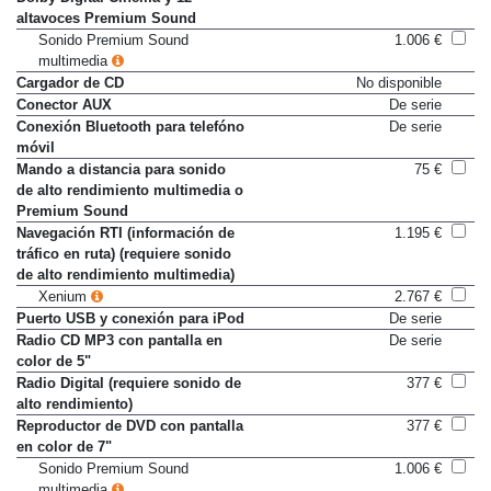
altavoces Premium Sound
Sonido Premium Sound
1.006 €
multimedia
Cargador de CD
No disponible
Conector AUX
De serie
Conexión Bluetooth para telefóno
De serie
móvil
Mando a distancia para sonido
75 €
de alto rendimiento multimedia o
Premium Sound
Navegación RTI (información de
1.195 €
tráfico en ruta) (requiere sonido
de alto rendimiento multimedia)
Xenium
2.767 €
Puerto USB y conexión para iPod
De serie
Radio CD MP3 con pantalla en
De serie
color de 5"
Radio Digital (requiere sonido de
377 €
alto rendimiento)
Reproductor de DVD con pantalla
377 €
en color de 7"
Sonido Premium Sound
1.006 €
multimedia