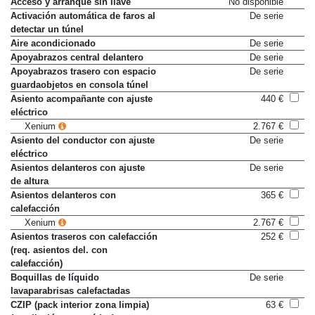
Acceso y arranque sin llave
No disponible
Activación automática de faros al
De serie
detectar un túnel
Aire acondicionado
De serie
Apoyabrazos central delantero
De serie
Apoyabrazos trasero con espacio
De serie
guardaobjetos en consola túnel
Asiento acompañante con ajuste
440 €
eléctrico
Xenium
2.767 €
Asiento del conductor con ajuste
De serie
eléctrico
Asientos delanteros con ajuste
De serie
de altura
Asientos delanteros con
365 €
calefacción
Xenium
2.767 €
Asientos traseros con calefacción
252 €
(req. asientos del. con
calefacción)
Boquillas de líquido
De serie
lavaparabrisas calefactadas
CZIP (pack interior zona limpia)
63 €