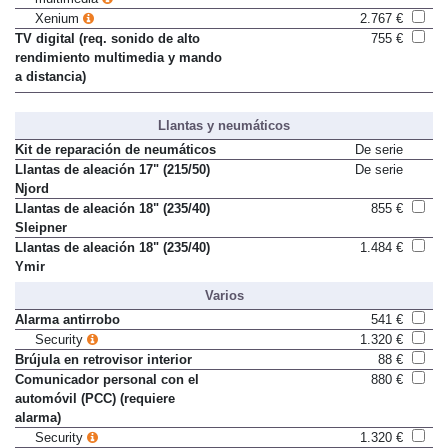
Xenium
2.767 €
TV digital (req. sonido de alto
755 €
rendimiento multimedia y mando
a distancia)
Llantas y neumáticos
Kit de reparación de neumáticos
De serie
Llantas de aleación 17" (215/50)
De serie
Njord
Llantas de aleación 18" (235/40)
855 €
Sleipner
Llantas de aleación 18" (235/40)
1.484 €
Ymir
Varios
Alarma antirrobo
541 €
Security
1.320 €
Brújula en retrovisor interior
88 €
Comunicador personal con el
880 €
automóvil (PCC) (requiere
alarma)
Security
1.320 €