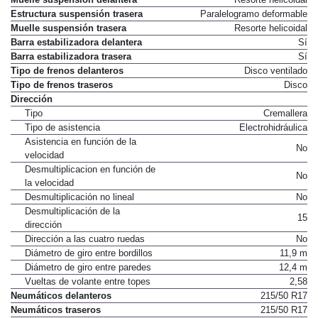
Estructura suspensión trasera
Paralelogramo deformable
Muelle suspensión trasera
Resorte helicoidal
Barra estabilizadora delantera
Sí
Barra estabilizadora trasera
Sí
Tipo de frenos delanteros
Disco ventilado
Tipo de frenos traseros
Disco
Dirección
Tipo
Cremallera
Tipo de asistencia
Electrohidráulica
Asistencia en función de la
No
velocidad
Desmultiplicacion en función de
No
la velocidad
Desmultiplicación no lineal
No
Desmultiplicación de la
15
dirección
Dirección a las cuatro ruedas
No
Diámetro de giro entre bordillos
11,9 m
Diámetro de giro entre paredes
12,4 m
Vueltas de volante entre topes
2,58
Neumáticos delanteros
215/50 R17
Neumáticos traseros
215/50 R17