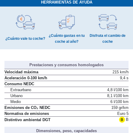
HERRAMIENTAS DE AYUDA
¿Cuánto gastas en tu
Disfruta el cambio de
¿Cuánto vale tu coche?
coche al año?
coche
Prestaciones y consumos homologados
Velocidad máxima
215 km/h
Aceleración 0-100 km/h
9,4 s
Consumo NEDC
Extraurbano
4,8 l/100 km
Urbano
8,1 l/100 km
Medio
6 l/100 km
Emisiones de CO₂ NEDC
159 gr/km
Normativa de emisiones
Euro 5
B
Distintivo ambiental DGT
Dimensiones, peso, capacidades