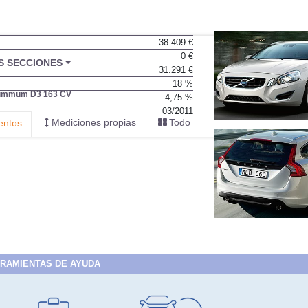
38.409 €
0 €
BU
S SECCIONES
31.291 €
infor
18 %
ummum D3 163 CV
4,75 %
03/2011
Mediciones propias
Todo
entos
RAMIENTAS DE AYUDA