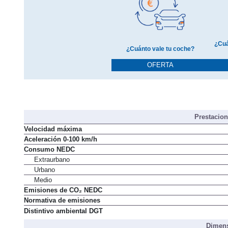
¿Cuá
¿Cuánto vale tu coche?
OFERTA
Prestacio
Velocidad máxima
Aceleración 0-100 km/h
Consumo NEDC
Extraurbano
Urbano
Medio
Emisiones de CO₂ NEDC
Normativa de emisiones
Distintivo ambiental DGT
Dimens