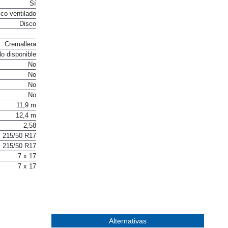
Sí
co ventilado
Disco
Cremallera
o disponible
No
No
No
No
11,9 m
12,4 m
2,58
215/50 R17
215/50 R17
7 x 17
7 x 17
Alternativas