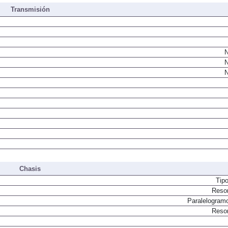
Transmisión
N
N
N
Chasis
Tip
Resor
Paralelogram
Resor