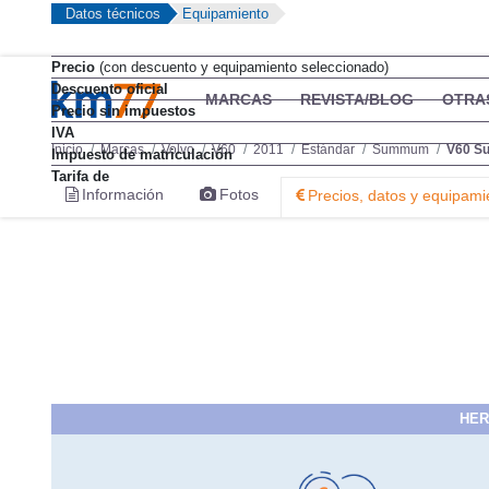
Datos técnicos
Equipamiento
Precio
(con descuento y equipamiento seleccionado)
Descuento oficial
MARCAS
REVISTA/BLOG
OTRA
Precio sin impuestos
IVA
Inicio
Marcas
Volvo
V60
2011
Estándar
Summum
V60 S
Impuesto de matriculación
Tarifa de
Información
Fotos
Precios, datos y equipami
HER