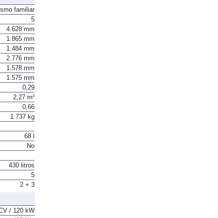
ismo familiar
5
4.628 mm
1.865 mm
1.484 mm
2.776 mm
1.578 mm
1.575 mm
0,29
2,27 m²
0,66
1.737 kg
68 l
No
430 litros
5
2 + 3
CV / 120 kW