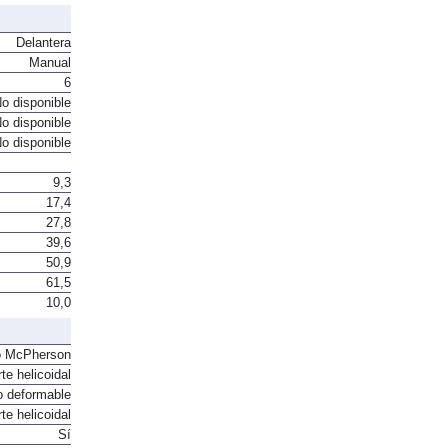
Delantera
Manual
6
o disponible
o disponible
o disponible
9,3
17,4
27,8
39,6
50,9
61,5
10,0
o McPherson
te helicoidal
o deformable
te helicoidal
Sí