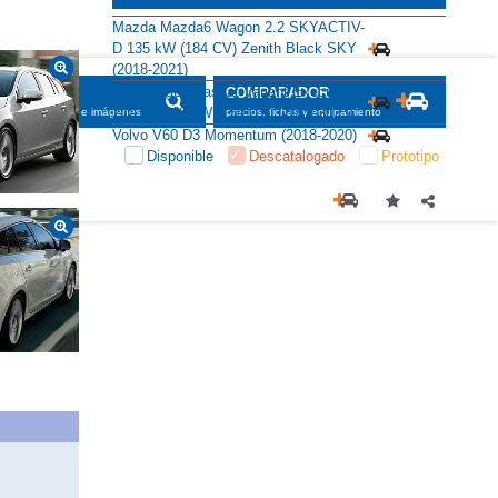
Mazda Mazda6 Wagon 2.2 SKYACTIV-
D 135 kW (184 CV) Zenith Black SKY
(2018-2021)
Volkswagen Passat Variant Executive
SCADOR
COMPARADOR
2.0 TDI 110 kW (150 CV) (2019-2023)
maciones, fichas e imágenes
precios, fichas y equipamiento
Volvo V60 D3 Momentum (2018-2020)
Disponible
Descatalogado
Prototipo