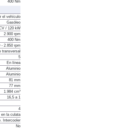
400 Nm
r el vehículo
Gasóleo
CV / 120 kW
2.900 rpm
400 Nm
 - 2.850 rpm
o transversal
5
En línea
Aluminio
Aluminio
81 mm
77 mm
1.984 cm³
16,5 a 1
4
 en la culata
. Intercooler
No