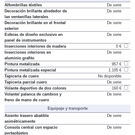
Alfombrillas téxtiles
De serie
Decoración brillante alrededor de
De serie
las ventanillas laterales
Decoración brillante en el frontal
De serie
exterior
Esferas de diseño exclusivo en
De serie
panel de instrumentos
Inserciones interiores de madera
0 €
Inserciones interiores en
De serie
aluminio grafito
Pintura metalizada
957 €
Pintura metalizada especial
1.105 €
Tapiceria de cuero
No disponible
Tapiceria parcial cuero
De serie
Volante deportivo de dos colores
160 €
Volante/ palanca de cambios y
De serie
freno de mano de cuero
Equipaje y transporte
Asiento trasero abatible
De serie
asimétricamente
Consola central con espacio
De serie
portaobjetos