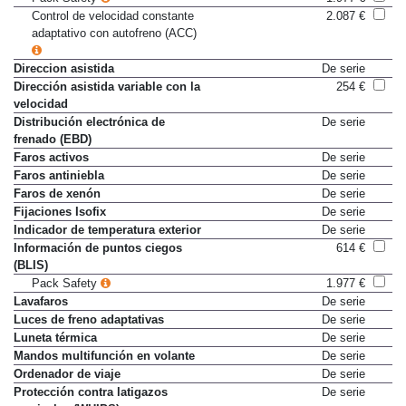
Control de velocidad constante
2.087 €
adaptativo con autofreno (ACC)
Direccion asistida
De serie
Dirección asistida variable con la
254 €
velocidad
Distribución electrónica de
De serie
frenado (EBD)
Faros activos
De serie
Faros antiniebla
De serie
Faros de xenón
De serie
Fijaciones Isofix
De serie
Indicador de temperatura exterior
De serie
Información de puntos ciegos
614 €
(BLIS)
Pack Safety
1.977 €
Lavafaros
De serie
Luces de freno adaptativas
De serie
Luneta térmica
De serie
Mandos multifunción en volante
De serie
Ordenador de viaje
De serie
Protección contra latigazos
De serie