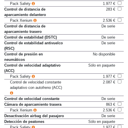
Pack Safety
1.977 €
Control de distancia de
283 €
aparcamiento delantero
Pack Xenium
2.536 €
Control de distancia de
De serie
aparcamiento trasero
Control de estabilidad (DSTC)
De serie
Control de estabilidad antivuelco
De serie
(RSC)
Control de presión en
No disponible
neumáticos
Control de velocidad adaptativo
Sólo en paquete
(ACC)
Pack Safety
1.977 €
Control de velocidad constante
2.087 €
adaptativo con autofreno (ACC)
Control de velocidad constante
De serie
Cámara de aparcamiento trasera
863 €
Pack Xenium
2.536 €
Desactivación airbag del pasajero
De serie
Detección de peatones
Sólo en paquete
Pack Safety
1.977 €