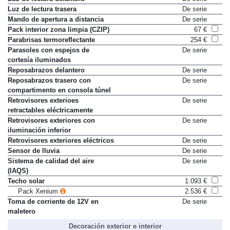
Luz de lectura trasera
De serie
Mando de apertura a distancia
De serie
Pack interior zona limpia (CZIP)
67 €
Parabrisas termoreflectante
254 €
Parasoles con espejos de
De serie
cortesía iluminados
Reposabrazos delantero
De serie
Reposabrazos trasero con
De serie
compartimento en consola túnel
Retrovisores exterioes
De serie
retractables eléctricamente
Retrovisores exteriores con
De serie
iluminación inferior
Retrovisores exteriores eléctricos
De serie
Sensor de lluvia
De serie
Sistema de calidad del aire
De serie
(IAQS)
Techo solar
1.093 €
Pack Xenium
2.536 €
Toma de corriente de 12V en
De serie
maletero
Decoración exterior e interior