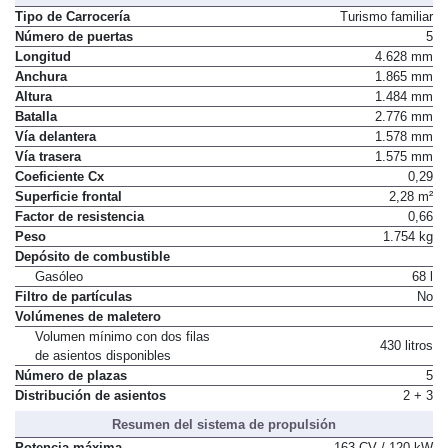
Tipo de Carrocería
Turismo familiar
Número de puertas
5
Longitud
4.628 mm
Anchura
1.865 mm
Altura
1.484 mm
Batalla
2.776 mm
Vía delantera
1.578 mm
Vía trasera
1.575 mm
Coeficiente Cx
0,29
Superficie frontal
2,28 m²
Factor de resistencia
0,66
Peso
1.754 kg
Depósito de combustible
Gasóleo
68 l
Filtro de partículas
No
Volúmenes de maletero
Volumen mínimo con dos filas
430 litros
de asientos disponibles
Número de plazas
5
Distribución de asientos
2 + 3
Resumen del sistema de propulsión
Potencia máxima
163 CV / 120 kW