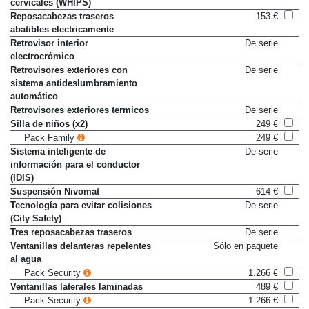
cervicales (WHIPS)
Reposacabezas traseros
153 €
abatibles electricamente
Retrovisor interior
De serie
electrocrómico
Retrovisores exteriores con
De serie
sistema antideslumbramiento
automático
Retrovisores exteriores termicos
De serie
Silla de niños (x2)
249 €
Pack Family
249 €
Sistema inteligente de
De serie
información para el conductor
(IDIS)
Suspensión Nivomat
614 €
Tecnología para evitar colisiones
De serie
(City Safety)
Tres reposacabezas traseros
De serie
Ventanillas delanteras repelentes
Sólo en paquete
al agua
Pack Security
1.266 €
Ventanillas laterales laminadas
489 €
Pack Security
1.266 €