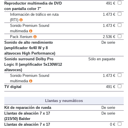
Reproductor multimedia de DVD
491 €
con pantalla color 7"
Información de tráfico en ruta
1.473 €
(RTI)
Sonido Premium Sound
1.473 €
multimedia
Pack Xenium
2.536 €
Sonido de alto rendimiento
De serie
(amplificador 4x40 W y 8
altavoces High Performance)
Sonido surround Dolby Pro
Sólo en paquete
Logic II (amplificador 5x130W/12
altavoces)
Sonido Premium Sound
1.473 €
multimedia
TV digital
491 €
Llantas y neumáticos
Kit de reparación de rueda
De serie
Llantas de aleación 7 x 17
De serie
(215/50) Balder
Llantas de aleación 7 x 17
0 €