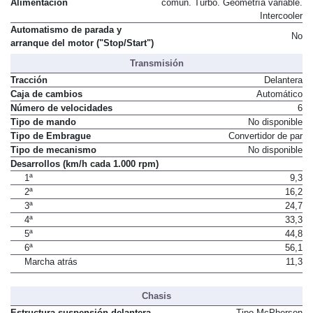
Alimentación
común. Turbo. Geometría variable.
Intercooler
Automatismo de parada y
No
arranque del motor ("Stop/Start")
Transmisión
Tracción
Delantera
Caja de cambios
Automático
Número de velocidades
6
Tipo de mando
No disponible
Tipo de Embrague
Convertidor de par
Tipo de mecanismo
No disponible
Desarrollos (km/h cada 1.000 rpm)
1ª
9,3
2ª
16,2
3ª
24,7
4ª
33,3
5ª
44,8
6ª
56,1
Marcha atrás
11,3
Chasis
Estructura suspensión delantera
Tipo McPherson