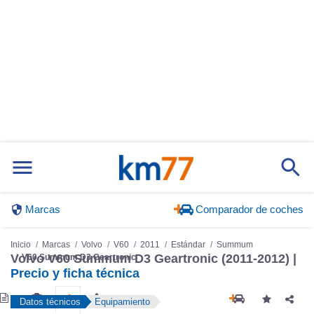
Marcas
Comparador de coches
Inicio
Marcas
Volvo
V60
2011
Estándar
Summum
Volvo V60 Summum D3 Geartronic (2011-2012) |
V60 Summum D3 Geartronic
Precio y ficha técnica
Datos técnicos
Equipamiento