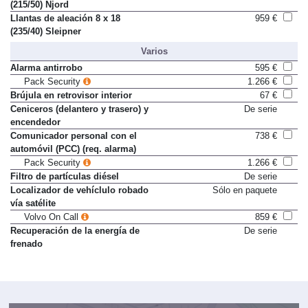
(215/50) Njord
Llantas de aleación 8 x 18
959 €
(235/40) Sleipner
Varios
Alarma antirrobo
595 €
Pack Security
1.266 €
Brújula en retrovisor interior
67 €
Ceniceros (delantero y trasero) y
De serie
encendedor
Comunicador personal con el
738 €
automóvil (PCC) (req. alarma)
Pack Security
1.266 €
Filtro de partículas diésel
De serie
Localizador de vehíclulo robado
Sólo en paquete
vía satélite
Volvo On Call
859 €
Recuperación de la energía de
De serie
frenado