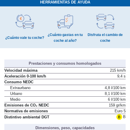
HERRAMIENTAS DE AYUDA
¿Cuánto gastas en tu
Disfruta el cambio de
¿Cuánto vale tu coche?
coche al año?
coche
Prestaciones y consumos homologados
Velocidad máxima
215 km/h
Aceleración 0-100 km/h
9,4 s
Consumo NEDC
Extraurbano
4,8 l/100 km
Urbano
8,1 l/100 km
Medio
6 l/100 km
Emisiones de CO₂ NEDC
159 gr/km
Normativa de emisiones
Euro 5
B
Distintivo ambiental DGT
Dimensiones, peso, capacidades