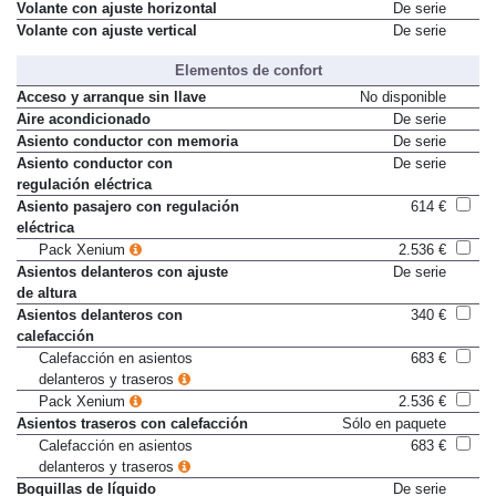
Volante con ajuste horizontal
De serie
Volante con ajuste vertical
De serie
Elementos de confort
Acceso y arranque sin llave
No disponible
Aire acondicionado
De serie
Asiento conductor con memoria
De serie
Asiento conductor con
De serie
regulación eléctrica
Asiento pasajero con regulación
614 €
eléctrica
Pack Xenium
2.536 €
Asientos delanteros con ajuste
De serie
de altura
Asientos delanteros con
340 €
calefacción
Calefacción en asientos
683 €
delanteros y traseros
Pack Xenium
2.536 €
Asientos traseros con calefacción
Sólo en paquete
Calefacción en asientos
683 €
delanteros y traseros
Boquillas de líquido
De serie