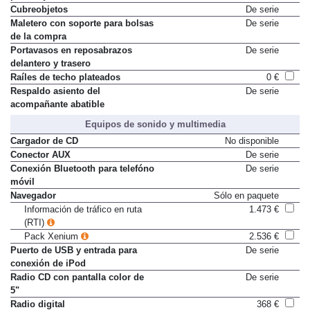
Cubreobjetos
De serie
Maletero con soporte para bolsas
De serie
de la compra
Portavasos en reposabrazos
De serie
delantero y trasero
Raíles de techo plateados
0 €
Respaldo asiento del
De serie
acompañante abatible
Equipos de sonido y multimedia
Cargador de CD
No disponible
Conector AUX
De serie
Conexión Bluetooth para telefóno
De serie
móvil
Navegador
Sólo en paquete
Información de tráfico en ruta
1.473 €
(RTI)
Pack Xenium
2.536 €
Puerto de USB y entrada para
De serie
conexión de iPod
Radio CD con pantalla color de
De serie
5"
Radio digital
368 €