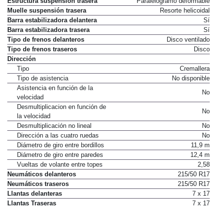
Estructura suspensión trasera
Paralelogramo deformable
Muelle suspensión trasera
Resorte helicoidal
Barra estabilizadora delantera
Sí
Barra estabilizadora trasera
Sí
Tipo de frenos delanteros
Disco ventilado
Tipo de frenos traseros
Disco
Dirección
Tipo
Cremallera
Tipo de asistencia
No disponible
Asistencia en función de la
No
velocidad
Desmultiplicacion en función de
No
la velocidad
Desmultiplicación no lineal
No
Dirección a las cuatro ruedas
No
Diámetro de giro entre bordillos
11,9 m
Diámetro de giro entre paredes
12,4 m
Vueltas de volante entre topes
2,58
Neumáticos delanteros
215/50 R17
Neumáticos traseros
215/50 R17
Llantas delanteras
7 x 17
Llantas Traseras
7 x 17