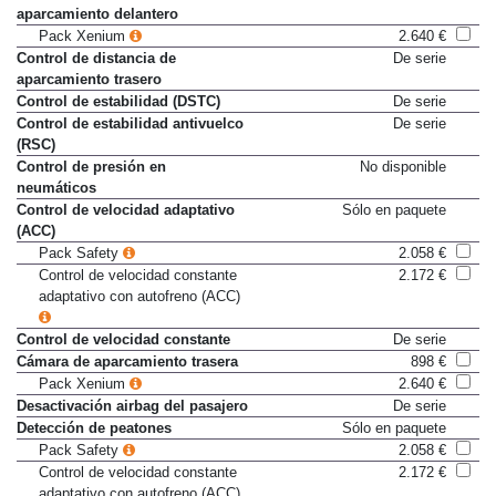
aparcamiento delantero
Pack Xenium
2.640 €
Control de distancia de
De serie
aparcamiento trasero
Control de estabilidad (DSTC)
De serie
Control de estabilidad antivuelco
De serie
(RSC)
Control de presión en
No disponible
neumáticos
Control de velocidad adaptativo
Sólo en paquete
(ACC)
Pack Safety
2.058 €
Control de velocidad constante
2.172 €
adaptativo con autofreno (ACC)
Control de velocidad constante
De serie
Cámara de aparcamiento trasera
898 €
Pack Xenium
2.640 €
Desactivación airbag del pasajero
De serie
Detección de peatones
Sólo en paquete
Pack Safety
2.058 €
Control de velocidad constante
2.172 €
adaptativo con autofreno (ACC)