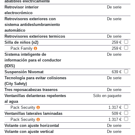
abatibles electricamente
Retrovisor interior
De serie
electrocrómico
Retrovisores exteriores con
De serie
sistema antideslumbramiento
automático
Retrovisores exteriores termicos
De serie
Silla de niños (x2)
259 €
Pack Family
259 €
Sistema inteligente de
De serie
información para el conductor
(IDIS)
Suspensión Nivomat
639 €
Tecnología para evitar colisiones
De serie
(City Safety)
Tres reposacabezas traseros
De serie
Ventanillas delanteras repelentes
Sólo en paquete
al agua
Pack Security
1.317 €
Ventanillas laterales laminadas
509 €
Pack Security
1.317 €
Volante con ajuste horizontal
De serie
Volante con ajuste vertical
De serie