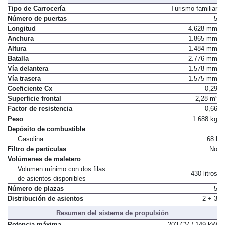
Tipo de Carrocería
Turismo familiar
Número de puertas
5
Longitud
4.628 mm
Anchura
1.865 mm
Altura
1.484 mm
Batalla
2.776 mm
Vía delantera
1.578 mm
Vía trasera
1.575 mm
Coeficiente Cx
0,29
Superficie frontal
2,28 m²
Factor de resistencia
0,66
Peso
1.688 kg
Depósito de combustible
Gasolina
68 l
Filtro de partículas
No
Volúmenes de maletero
Volumen mínimo con dos filas
430 litros
de asientos disponibles
Número de plazas
5
Distribución de asientos
2 + 3
Resumen del sistema de propulsión
Potencia máxima
203 CV / 149 kW