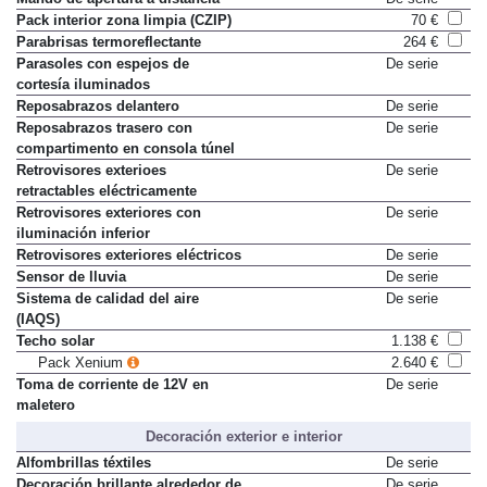
Pack interior zona limpia (CZIP)
70 €
Parabrisas termoreflectante
264 €
Parasoles con espejos de
De serie
cortesía iluminados
Reposabrazos delantero
De serie
Reposabrazos trasero con
De serie
compartimento en consola túnel
Retrovisores exterioes
De serie
retractables eléctricamente
Retrovisores exteriores con
De serie
iluminación inferior
Retrovisores exteriores eléctricos
De serie
Sensor de lluvia
De serie
Sistema de calidad del aire
De serie
(IAQS)
Techo solar
1.138 €
Pack Xenium
2.640 €
Toma de corriente de 12V en
De serie
maletero
Decoración exterior e interior
Alfombrillas téxtiles
De serie
Decoración brillante alrededor de
De serie