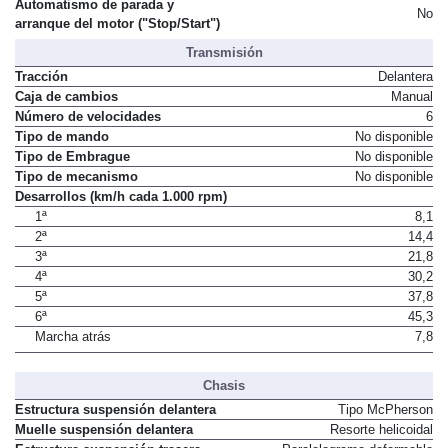
Automatismo de parada y
No
arranque del motor ("Stop/Start")
Transmisión
Tracción
Delantera
Caja de cambios
Manual
Número de velocidades
6
Tipo de mando
No disponible
Tipo de Embrague
No disponible
Tipo de mecanismo
No disponible
Desarrollos (km/h cada 1.000 rpm)
1ª
8,1
2ª
14,4
3ª
21,8
4ª
30,2
5ª
37,8
6ª
45,3
Marcha atrás
7,8
Chasis
Estructura suspensión delantera
Tipo McPherson
Muelle suspensión delantera
Resorte helicoidal