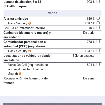
Llantas de aleación 8 x 18
998 €
(235/40) Sleipner
Varios
Alarma antirrobo
619 €
Pack Security
1.317 €
Brújula en retrovisor interior
70 €
Ceniceros (delantero y trasero) y
De serie
encendedor
Comunicador personal con el
768 €
automóvil (PCC) (req. alarma)
Pack Security
1.317 €
Localizador de vehíclulo robado
Sólo en paquete
vía satélite
Volvo On Call (req. sonido de
894 €
alto rendimiento o Premium
Sound)
Recuperación de la energía de
De serie
frenado