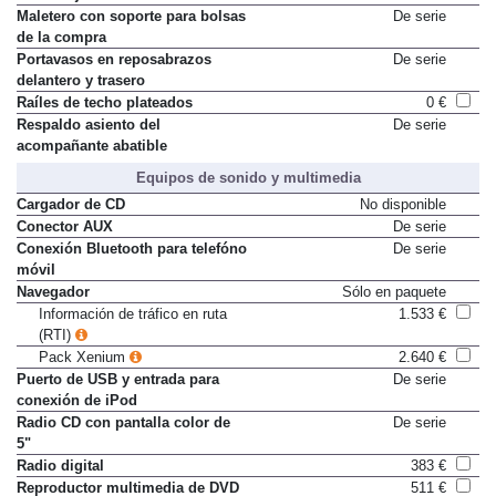
Maletero con soporte para bolsas
De serie
de la compra
Portavasos en reposabrazos
De serie
delantero y trasero
Raíles de techo plateados
0 €
Respaldo asiento del
De serie
acompañante abatible
Equipos de sonido y multimedia
Cargador de CD
No disponible
Conector AUX
De serie
Conexión Bluetooth para telefóno
De serie
móvil
Navegador
Sólo en paquete
Información de tráfico en ruta
1.533 €
(RTI)
Pack Xenium
2.640 €
Puerto de USB y entrada para
De serie
conexión de iPod
Radio CD con pantalla color de
De serie
5"
Radio digital
383 €
Reproductor multimedia de DVD
511 €