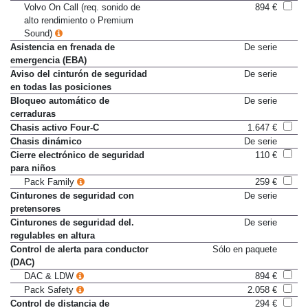
Volvo On Call (req. sonido de
894 €
alto rendimiento o Premium
Sound)
Asistencia en frenada de
De serie
emergencia (EBA)
Aviso del cinturón de seguridad
De serie
en todas las posiciones
Bloqueo automático de
De serie
cerraduras
Chasis activo Four-C
1.647 €
Chasis dinámico
De serie
Cierre electrónico de seguridad
110 €
para niños
Pack Family
259 €
Cinturones de seguridad con
De serie
pretensores
Cinturones de seguridad del.
De serie
regulables en altura
Control de alerta para conductor
Sólo en paquete
(DAC)
DAC & LDW
894 €
Pack Safety
2.058 €
Control de distancia de
294 €