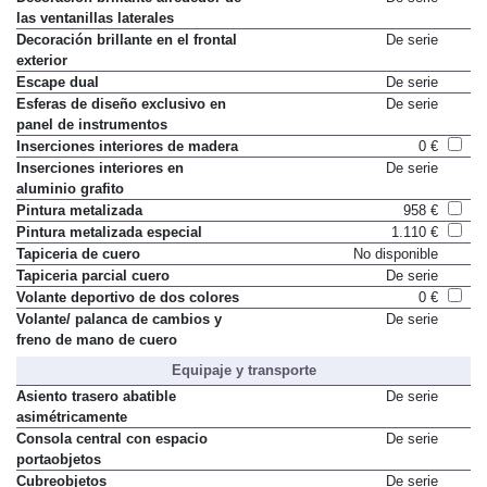
las ventanillas laterales
Decoración brillante en el frontal
De serie
exterior
Escape dual
De serie
Esferas de diseño exclusivo en
De serie
panel de instrumentos
Inserciones interiores de madera
0 €
Inserciones interiores en
De serie
aluminio grafito
Pintura metalizada
958 €
Pintura metalizada especial
1.110 €
Tapiceria de cuero
No disponible
Tapiceria parcial cuero
De serie
Volante deportivo de dos colores
0 €
Volante/ palanca de cambios y
De serie
freno de mano de cuero
Equipaje y transporte
Asiento trasero abatible
De serie
asimétricamente
Consola central con espacio
De serie
portaobjetos
Cubreobjetos
De serie