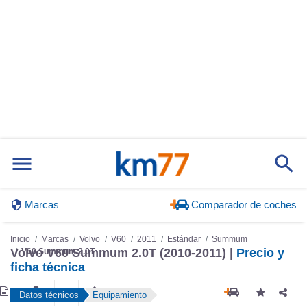
Marcas
Comparador de coches
Inicio
Marcas
Volvo
V60
2011
Estándar
Summum
Volvo V60 Summum 2.0T (2010-2011) |
Precio y
V60 Summum 2.0T
ficha técnica
Datos técnicos
Equipamiento