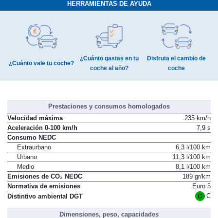
HERRAMIENTAS DE AYUDA
¿Cuánto gastas en tu
Disfruta el cambio de
¿Cuánto vale tu coche?
coche al año?
coche
Prestaciones y consumos homologados
Velocidad máxima
235 km/h
Aceleración 0-100 km/h
7,9 s
Consumo NEDC
Extraurbano
6,3 l/100 km
Urbano
11,3 l/100 km
Medio
8,1 l/100 km
Emisiones de CO₂ NEDC
189 gr/km
Normativa de emisiones
Euro 5
C
Distintivo ambiental DGT
Dimensiones, peso, capacidades