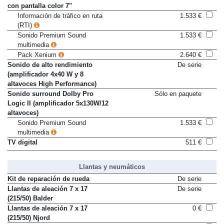
con pantalla color 7"
Información de tráfico en ruta
1.533 €
(RTI)
Sonido Premium Sound
1.533 €
multimedia
Pack Xenium
2.640 €
Sonido de alto rendimiento
De serie
(amplificador 4x40 W y 8
altavoces High Performance)
Sonido surround Dolby Pro
Sólo en paquete
Logic II (amplificador 5x130W/12
altavoces)
Sonido Premium Sound
1.533 €
multimedia
TV digital
511 €
Llantas y neumáticos
Kit de reparación de rueda
De serie
Llantas de aleación 7 x 17
De serie
(215/50) Balder
Llantas de aleación 7 x 17
0 €
(215/50) Njord