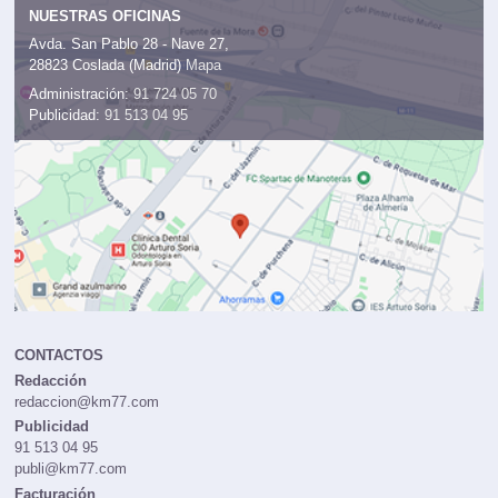
NUESTRAS OFICINAS
Avda. San Pablo 28 - Nave 27,
28823 Coslada (Madrid)
Mapa
Administración:
91 724 05 70
Publicidad:
91 513 04 95
CONTACTOS
Redacción
redaccion@km77.com
Publicidad
91 513 04 95
publi@km77.com
Facturación