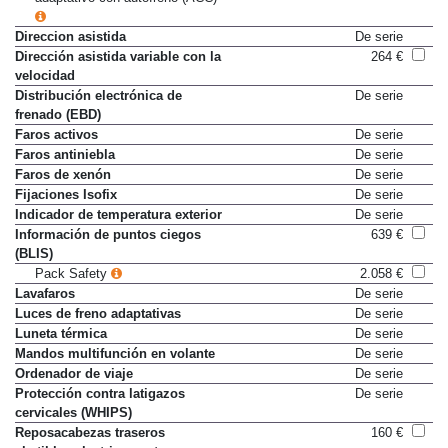
Direccion asistida
De serie
Dirección asistida variable con la
264 €
velocidad
Distribución electrónica de
De serie
frenado (EBD)
Faros activos
De serie
Faros antiniebla
De serie
Faros de xenón
De serie
Fijaciones Isofix
De serie
Indicador de temperatura exterior
De serie
Información de puntos ciegos
639 €
(BLIS)
Pack Safety
2.058 €
Lavafaros
De serie
Luces de freno adaptativas
De serie
Luneta térmica
De serie
Mandos multifunción en volante
De serie
Ordenador de viaje
De serie
Protección contra latigazos
De serie
cervicales (WHIPS)
Reposacabezas traseros
160 €