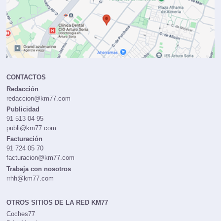
CONTACTOS
Redacción
redaccion@km77.com
Publicidad
91 513 04 95
publi@km77.com
Facturación
91 724 05 70
facturacion@km77.com
Trabaja con nosotros
rrhh@km77.com
OTROS SITIOS DE LA RED KM77
Coches77