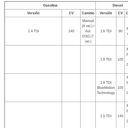
Gasolina
Diesel
Versión
CV
Cambio
Versión
CV
Manual
(6 vel.) /
1.4 TSI
140
Aut.
1.6 TDI
90
DSG (7
vel.)
(
1.6 TDI
105
1.6 TDI
(
BlueMotion
105
Technology
(
2.0 TDI
140