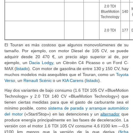
2.0 TDI
BlueMotion
140
Technology
2.0 TDI
177
El Touran es más costoso que algunos monovolúmenes de su
tamaño. Por ejemplo, con motor Diesel de 105 CV, se puede
adquirir desde 20 470 €, un precio algo superior al de, por
ejemplo, un
Dacia Lodgy
, un Citroën C4 Picasso o un Ford C-
MAX (
listado
). Con motor de gasolina de entre 130 y 150 CV, hay
muchos modelos más asequibles que el Touran, como un
Toyota
Verso,
un
Renault Scénic
o un
KIA Carens
(
listado
).
Hay dos variantes de bajo consumo (1.6 TDI 105 CV «BlueMotion
Technology» y 2.0 TDI 140 CV «BlueMotion Technology») que
tienen ciertas medidas para que el gasto de carburante sea el
mínimo posible, como
sistema de parada y arranque automático
del motor
(«Start/Stop») en las detenciones y un
alternador
que
produce energía principalmente en las fases de deceleración. La
versión con el motor 1.6 TDI 105 CV consume 4,6 l/100 km —0,5
l/100 km menos que la versión de la que deriva (
ficha