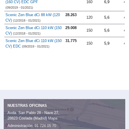
(160 CV) EDC GPF
160
6,9
4.
(09/2019 - 01/2021)
Scenic Zen Blue dCi 88 kW (120
28.263
120
5,6
4.
CV)
(12/2018 - 01/2021)
Scenic Zen Blue dCi 110 kW (150
29.008
150
5,6
4.
CV)
(12/2018 - 01/2021)
Scenic Zen Blue dCi 110 kW (150
31.775
150
5,9
4.
CV) EDC
(09/2019 - 01/2021)
NUESTRAS OFICINAS
Avda. San Pablo 28 - Nave 27,
28823 Coslada (Madrid)
Mapa
Administración:
91 724 05 70