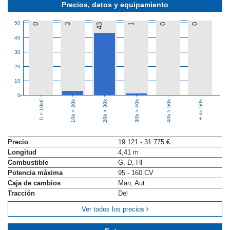
Precios, datos y equipamiento
50
0
3
43
1
0
0
40
30
20
10
0
10k > 20k
20k > 30k
30k > 40k
40k > 50k
+ de 50k
0 > 10k€
Precio
19.121 - 31.775 €
Longitud
4,41 m
Combustible
G, D, HI
Potencia máxima
95 - 160 CV
Caja de cambios
Man, Aut
Tracción
Del
Ver todos los precios