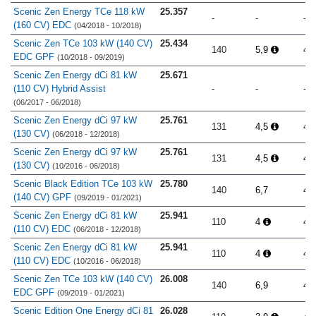
Scenic Zen Energy TCe 118 kW
25.357
-
-
-
(160 CV) EDC
(04/2018 - 10/2018)
Scenic Zen TCe 103 kW (140 CV)
25.434
140
5,9
4.
EDC GPF
(10/2018 - 09/2019)
Scenic Zen Energy dCi 81 kW
25.671
(110 CV) Hybrid Assist
-
-
-
(06/2017 - 06/2018)
Scenic Zen Energy dCi 97 kW
25.761
131
4,5
4.
(130 CV)
(06/2018 - 12/2018)
Scenic Zen Energy dCi 97 kW
25.761
131
4,5
4.
(130 CV)
(10/2016 - 06/2018)
Scenic Black Edition TCe 103 kW
25.780
140
6,7
4.
(140 CV) GPF
(09/2019 - 01/2021)
Scenic Zen Energy dCi 81 kW
25.941
110
4
4.
(110 CV) EDC
(06/2018 - 12/2018)
Scenic Zen Energy dCi 81 kW
25.941
110
4
4.
(110 CV) EDC
(10/2016 - 06/2018)
Scenic Zen TCe 103 kW (140 CV)
26.008
140
6,9
4.
EDC GPF
(09/2019 - 01/2021)
Scenic Edition One Energy dCi 81
26.028