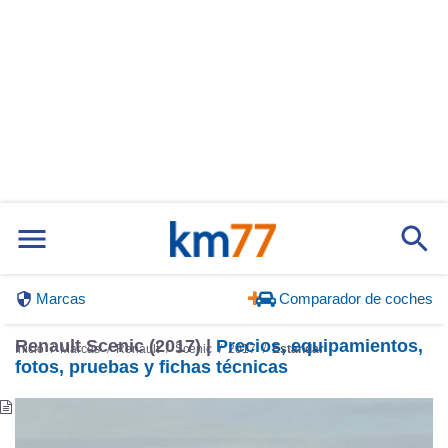
Marcas
Comparador de coches
Renault Scenic (2017) |
Precios, equipamientos,
Inicio
Marcas
Renault
Scenic
2017
Estándar
fotos, pruebas y fichas técnicas