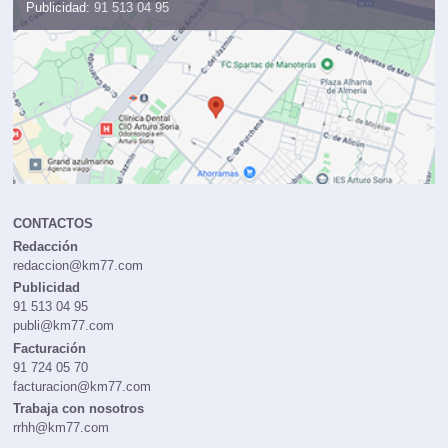
Publicidad:
91 513 04 95
CONTACTOS
Redacción
redaccion@km77.com
Publicidad
91 513 04 95
publi@km77.com
Facturación
91 724 05 70
facturacion@km77.com
Trabaja con nosotros
rrhh@km77.com