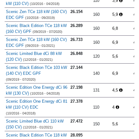
110
3,9
4.
kW (110 CV)
(10/2016 - 04/2018)
Scenic Zen TCe 118 kW (160 CV)
26.154
160
5,9
4.
EDC GPF
(10/2018 - 09/2019)
Scenic Black Edition TCe 118 kW
26.289
160
6,8
4.
(160 CV) GPF
(09/2019 - 07/2020)
Scenic Zen TCe 118 kW (160 CV)
26.733
160
6,9
4.
EDC GPF
(09/2019 - 01/2021)
Scenic Limited Blue dCi 88 kW
26.848
120
5,6
4.
(120 CV)
(12/2018 - 01/2021)
Scenic Black Edition TCe 103 kW
27.144
(140 CV) EDC GPF
140
6,9
4.
(09/2019 - 07/2020)
Scenic Edition One Energy dCi 96
27.198
131
4,5
4.
kW (130 CV)
(10/2016 - 04/2018)
Scenic Edition One Energy dCi 81
27.378
kW (110 CV) EDC
110
4
4.
(10/2016 - 04/2018)
Scenic Limited Blue dCi 110 kW
27.472
150
5,6
4.
(150 CV)
(12/2018 - 01/2021)
Scenic Black Edition TCe 118 kW
28.095