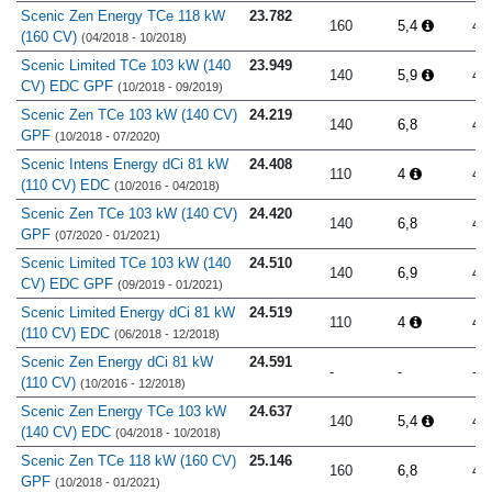
Scenic Zen Energy TCe 118 kW
23.782
160
5,4
4.
(160 CV)
(04/2018 - 10/2018)
Scenic Limited TCe 103 kW (140
23.949
140
5,9
4.
CV) EDC GPF
(10/2018 - 09/2019)
Scenic Zen TCe 103 kW (140 CV)
24.219
140
6,8
4.
GPF
(10/2018 - 07/2020)
Scenic Intens Energy dCi 81 kW
24.408
110
4
4.
(110 CV) EDC
(10/2016 - 04/2018)
Scenic Zen TCe 103 kW (140 CV)
24.420
140
6,8
4.
GPF
(07/2020 - 01/2021)
Scenic Limited TCe 103 kW (140
24.510
140
6,9
4.
CV) EDC GPF
(09/2019 - 01/2021)
Scenic Limited Energy dCi 81 kW
24.519
110
4
4.
(110 CV) EDC
(06/2018 - 12/2018)
Scenic Zen Energy dCi 81 kW
24.591
-
-
-
(110 CV)
(10/2016 - 12/2018)
Scenic Zen Energy TCe 103 kW
24.637
140
5,4
4.
(140 CV) EDC
(04/2018 - 10/2018)
Scenic Zen TCe 118 kW (160 CV)
25.146
160
6,8
4.
GPF
(10/2018 - 01/2021)