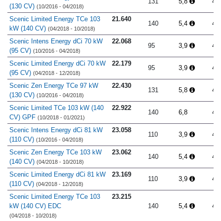
131
5,8
4.
(130 CV)
(10/2016 - 04/2018)
Scenic Limited Energy TCe 103
21.640
140
5,4
4.
kW (140 CV)
(04/2018 - 10/2018)
Scenic Intens Energy dCi 70 kW
22.068
95
3,9
4.
(95 CV)
(10/2016 - 04/2018)
Scenic Limited Energy dCi 70 kW
22.179
95
3,9
4.
(95 CV)
(04/2018 - 12/2018)
Scenic Zen Energy TCe 97 kW
22.430
131
5,8
4.
(130 CV)
(10/2016 - 04/2018)
Scenic Limited TCe 103 kW (140
22.922
140
6,8
4.
CV) GPF
(10/2018 - 01/2021)
Scenic Intens Energy dCi 81 kW
23.058
110
3,9
4.
(110 CV)
(10/2016 - 04/2018)
Scenic Zen Energy TCe 103 kW
23.062
140
5,4
4.
(140 CV)
(04/2018 - 10/2018)
Scenic Limited Energy dCi 81 kW
23.169
110
3,9
4.
(110 CV)
(04/2018 - 12/2018)
Scenic Limited Energy TCe 103
23.215
kW (140 CV) EDC
140
5,4
4.
(04/2018 - 10/2018)