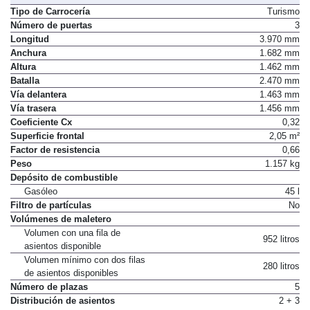
Tipo de Carrocería
Turismo
Número de puertas
3
Longitud
3.970 mm
Anchura
1.682 mm
Altura
1.462 mm
Batalla
2.470 mm
Vía delantera
1.463 mm
Vía trasera
1.456 mm
Coeficiente Cx
0,32
Superficie frontal
2,05 m²
Factor de resistencia
0,66
Peso
1.157 kg
Depósito de combustible
Gasóleo
45 l
Filtro de partículas
No
Volúmenes de maletero
Volumen con una fila de
952 litros
asientos disponible
Volumen mínimo con dos filas
280 litros
de asientos disponibles
Número de plazas
5
Distribución de asientos
2 + 3