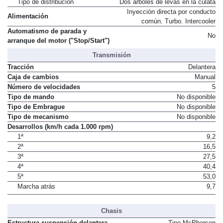
Tipo de distribución
Dos árboles de levas en la culata
Inyección directa por conducto
Alimentación
común. Turbo. Intercooler
Automatismo de parada y
No
arranque del motor ("Stop/Start")
Transmisión
Tracción
Delantera
Caja de cambios
Manual
Número de velocidades
5
Tipo de mando
No disponible
Tipo de Embrague
No disponible
Tipo de mecanismo
No disponible
Desarrollos (km/h cada 1.000 rpm)
1ª
9,2
2ª
16,5
3ª
27,5
4ª
40,4
5ª
53,0
Marcha atrás
9,7
Chasis
Estructura suspensión delantera
Tipo McPherson