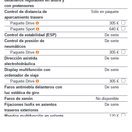
delanteros regulables en altura y
con pretensores
Control de distancia de
Sólo en paquete
aparcamiento trasero
Paquete Drive
305 €
Paquete Sport
640 €
Control de estabilidad (ESP)
De serie
Control de presión de
De serie
neumáticos
Paquete Drive
305 €
Dirección asistida
De serie
electrohidráulica
Display multifunción con
De serie
ordenador de viaje
Paquete Drive
305 €
Faros antiniebla delanteros con
De serie
luz estática de giro
Faros de xenón
No disponible
Fijaciones Isofix en asientos
De serie
traseros exteriores
Mandos multifunción en volante
120 €
Paquete Play
825 €
Reposacabezas delanteros
De serie