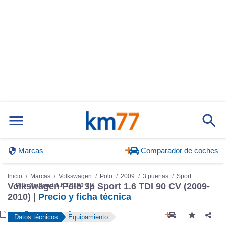
Marcas
Comparador de coches
Inicio
Marcas
Volkswagen
Polo
2009
3 puertas
Sport
Volkswagen Polo 3p Sport 1.6 TDI 90 CV (2009-
Polo 3p Sport 1.6 TDI 90 CV
2010) |
Precio y ficha técnica
Datos técnicos
Equipamiento