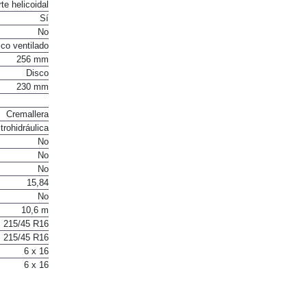
to torsional
te helicoidal
Sí
No
co ventilado
256 mm
Disco
230 mm
Cremallera
trohidráulica
No
No
No
15,84
No
10,6 m
215/45 R16
215/45 R16
6 x 16
6 x 16