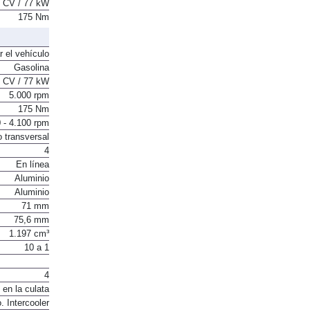
 CV / 77 kW
175 Nm
r el vehículo
Gasolina
 CV / 77 kW
5.000 rpm
175 Nm
 - 4.100 rpm
o transversal
4
En línea
Aluminio
Aluminio
71 mm
75,6 mm
1.197 cm³
10 a 1
4
 en la culata