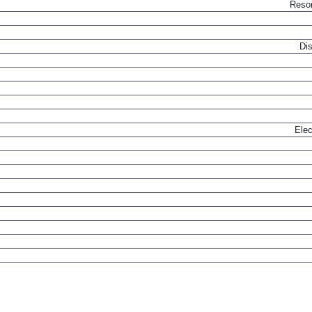
Rueda tirada con elemen
Resor
Dis
Elec