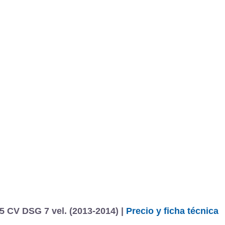
BU
S SECCIONES
infor
Line
Polo 3p Sport by R-Line 1.2 TSI 105 CV DSG 7 vel.
Mediciones propias
Todo
entos
5 CV DSG 7 vel. (2013-2014) |
Precio y ficha técnica