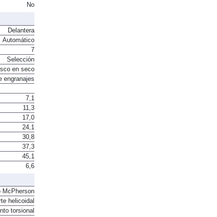
. Intercooler
No
Delantera
Automático
7
Selección
sco en seco
e engranajes
7,1
11,3
17,0
24,1
30,8
37,3
45,1
6,6
o McPherson
te helicoidal