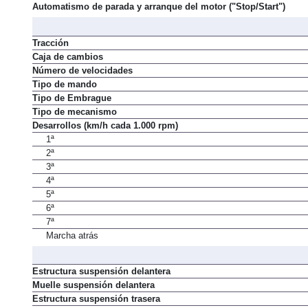
Alimentación
Automatismo de parada y arranque del motor ("Stop/Start")
Tracción
Caja de cambios
Número de velocidades
Tipo de mando
Tipo de Embrague
Tipo de mecanismo
Desarrollos (km/h cada 1.000 rpm)
1ª
2ª
3ª
4ª
5ª
6ª
7ª
Marcha atrás
Estructura suspensión delantera
Muelle suspensión delantera