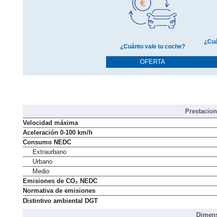
¿Cuá
¿Cuánto vale tu coche?
OFERTA
Prestacio
Velocidad máxima
Aceleración 0-100 km/h
Consumo NEDC
Extraurbano
Urbano
Medio
Emisiones de CO₂ NEDC
Normativa de emisiones
Distintivo ambiental DGT