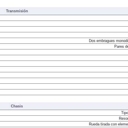
Inyección directa. Turbo
Transmisión
Dos embragues monodi
Pares d
Chasis
Tip
Resor