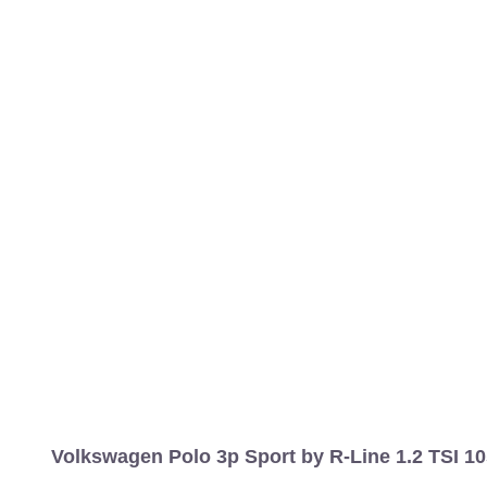
MARCAS
REVISTA/BLOG
OTRA
Inicio
Marcas
Volkswagen
Polo
2009
3 puertas
Sport by R-
Información
Fotos
Precios, datos y equipami
Volkswagen Polo 3p Sport by R-Line 1.2 TSI 10