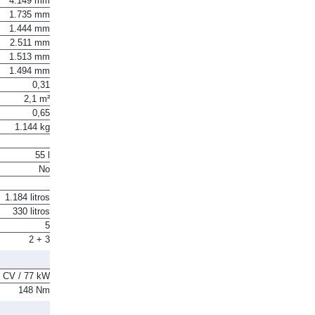
4.149 mm
1.735 mm
1.444 mm
2.511 mm
1.513 mm
1.494 mm
0,31
2,1 m²
0,65
1.144 kg
55 l
No
1.184 litros
330 litros
5
2 + 3
 CV / 77 kW
148 Nm