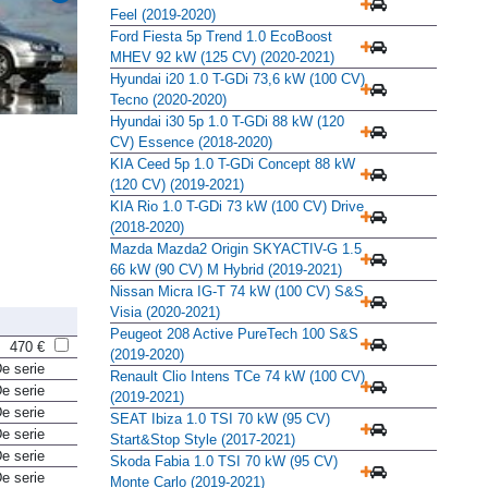
Feel (2019-2020)
Ford Fiesta 5p Trend 1.0 EcoBoost
MHEV 92 kW (125 CV) (2020-2021)
Hyundai i20 1.0 T-GDi 73,6 kW (100 CV)
Tecno (2020-2020)
Hyundai i30 5p 1.0 T-GDi 88 kW (120
CV) Essence (2018-2020)
KIA Ceed 5p 1.0 T-GDi Concept 88 kW
(120 CV) (2019-2021)
KIA Rio 1.0 T-GDi 73 kW (100 CV) Drive
(2018-2020)
Mazda Mazda2 Origin SKYACTIV-G 1.5
66 kW (90 CV) M Hybrid (2019-2021)
Nissan Micra IG-T 74 kW (100 CV) S&S
Visia (2020-2021)
Peugeot 208 Active PureTech 100 S&S
470 €
(2019-2020)
e serie
Renault Clio Intens TCe 74 kW (100 CV)
e serie
(2019-2021)
e serie
SEAT Ibiza 1.0 TSI 70 kW (95 CV)
e serie
Start&Stop Style (2017-2021)
e serie
Skoda Fabia 1.0 TSI 70 kW (95 CV)
e serie
Monte Carlo (2019-2021)