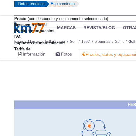
Datos técnicos
Equipamiento
Precio
(con descuento y equipamiento seleccionado)
Descuento oficial
MARCAS
REVISTA/BLOG
OTRA
Precio sin impuestos
IVA
Inicio
Marcas
Volkswagen
Golf
1997
5 puertas
Spirit
Golf
Impuesto de matriculación
Tarifa de
Información
Fotos
Precios, datos y equipami
HER