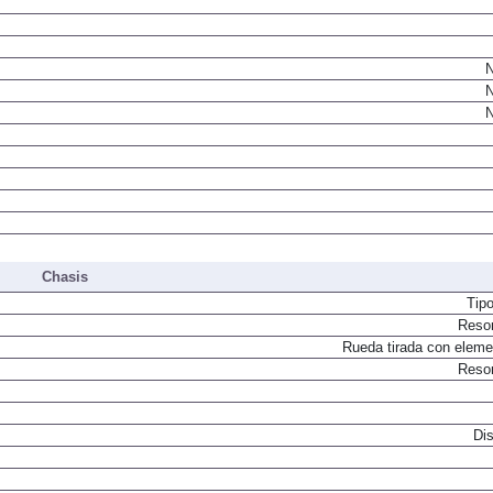
N
N
N
Chasis
Tip
Resor
Rueda tirada con elemen
Resor
Dis