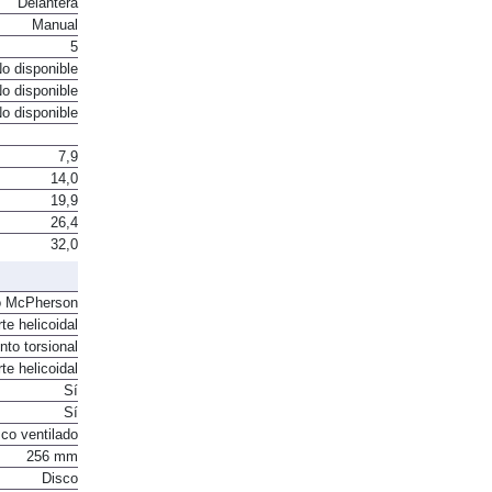
Delantera
Manual
5
o disponible
o disponible
o disponible
7,9
14,0
19,9
26,4
32,0
o McPherson
te helicoidal
to torsional
te helicoidal
Sí
Sí
co ventilado
256 mm
Disco