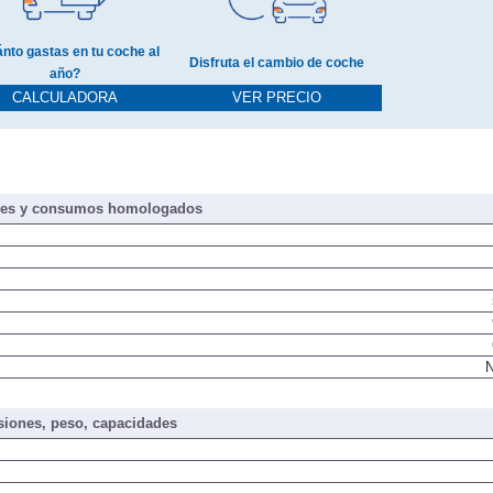
nto gastas en tu coche al
Disfruta el cambio de coche
año?
CALCULADORA
VER PRECIO
nes y consumos homologados
N
iones, peso, capacidades