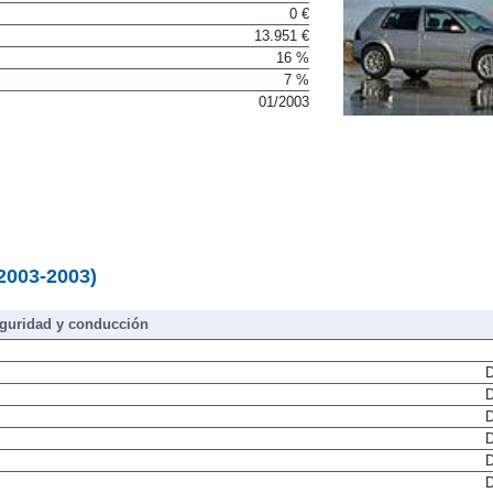
0 €
13.951 €
16 %
7 %
01/2003
(2003-2003)
guridad y conducción
D
D
D
D
D
D