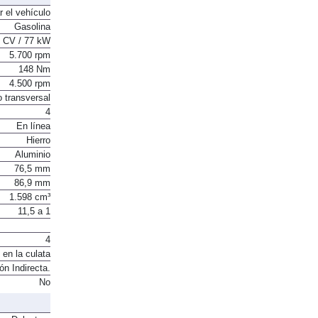
r el vehículo
Gasolina
 CV / 77 kW
5.700 rpm
148 Nm
4.500 rpm
o transversal
4
En línea
Hierro
Aluminio
76,5 mm
86,9 mm
1.598 cm³
11,5 a 1
4
 en la culata
ón Indirecta.
No