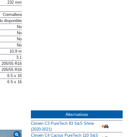
232 mm
Cremallera
o disponible
No
No
No
No
10,9 m
3,1
205/55 R16
205/55 R16
6.5 x 16
6.5 x 16
Alternativas
Citroën C3 PureTech 83 S&S Shine
(2020-2021)
Citroën C4 Cactus PureTech 110 S&S