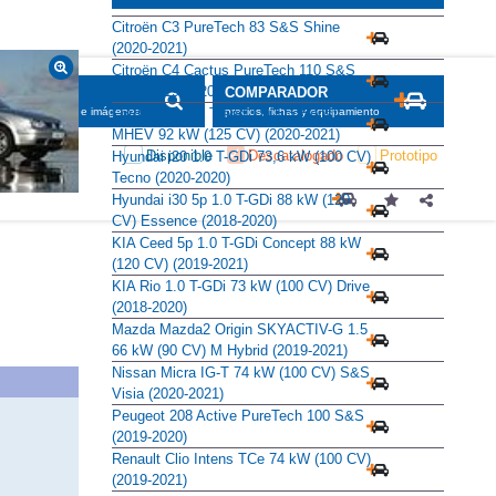
Citroën C3 PureTech 83 S&S Shine
(2020-2021)
Citroën C4 Cactus PureTech 110 S&S
Feel (2019-2020)
SCADOR
COMPARADOR
Ford Fiesta 5p Trend 1.0 EcoBoost
maciones, fichas e imágenes
precios, fichas y equipamiento
MHEV 92 kW (125 CV) (2020-2021)
Disponible
Descatalogado
Prototipo
Hyundai i20 1.0 T-GDi 73,6 kW (100 CV)
Tecno (2020-2020)
Hyundai i30 5p 1.0 T-GDi 88 kW (120
CV) Essence (2018-2020)
KIA Ceed 5p 1.0 T-GDi Concept 88 kW
(120 CV) (2019-2021)
KIA Rio 1.0 T-GDi 73 kW (100 CV) Drive
(2018-2020)
Mazda Mazda2 Origin SKYACTIV-G 1.5
66 kW (90 CV) M Hybrid (2019-2021)
Nissan Micra IG-T 74 kW (100 CV) S&S
Visia (2020-2021)
Peugeot 208 Active PureTech 100 S&S
(2019-2020)
Renault Clio Intens TCe 74 kW (100 CV)
(2019-2021)