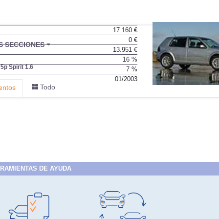
17.160 €
0 €
BU
S SECCIONES
13.951 €
infor
16 %
 5p Spirit 1.6
7 %
01/2003
Todo
entos
RAMIENTAS DE AYUDA