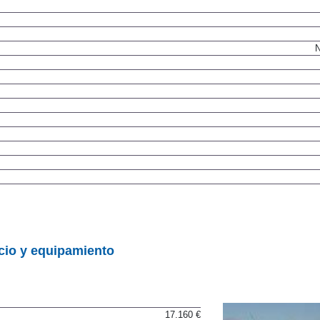
N
cio y equipamiento
17.160 €