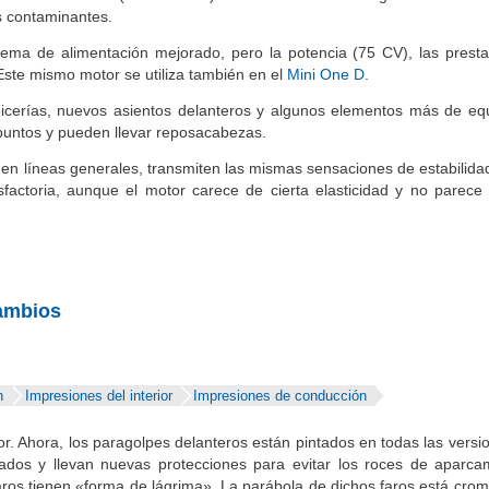
sarrolla 84 CV (antes 86 CV). Todos los motores de gasolina tienen d
s contaminantes.
stema de alimentación mejorado, pero la potencia (75 CV), las presta
ste mismo motor se utiliza también en el
Mini One D
.
tapicerías, nuevos asientos delanteros y algunos elementos más de eq
 puntos y pueden llevar reposacabezas.
en líneas generales, transmiten las mismas sensaciones de estabilida
sfactoria, aunque el motor carece de cierta elasticidad y no parece 
ambios
n
Impresiones del interior
Impresiones de conducción
rior. Ahora, los paragolpes delanteros están pintados en todas las versi
eñados y llevan nuevas protecciones para evitar los roces de aparca