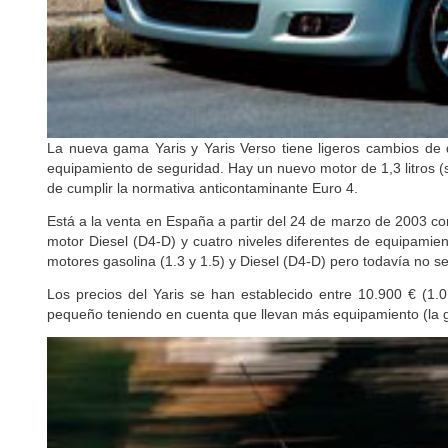
La nueva gama Yaris y Yaris Verso tiene ligeros cambios de d
equipamiento de seguridad. Hay un nuevo motor de 1,3 litros (só
de cumplir la normativa anticontaminante Euro 4.
Está a la venta en España a partir del 24 de marzo de 2003 con 
motor Diesel (D4-D) y cuatro niveles diferentes de equipamien
motores gasolina (1.3 y 1.5) y Diesel (D4-D) pero todavía no se
Los precios del Yaris se han establecido entre 10.900 € (1.
pequeño teniendo en cuenta que llevan más equipamiento (la ga