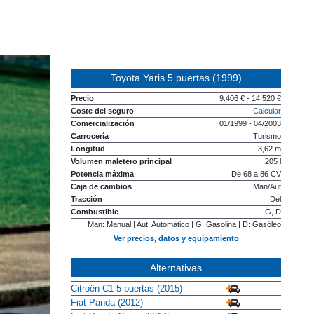
Toyota Yaris 5 puertas (1999)
Precio
9.406 € - 14.520 €
Coste del seguro
Calcular
Comercialización
01/1999 - 04/2003
Carrocería
Turismo
Longitud
3,62 m
Volumen maletero principal
205 l
Potencia máxima
De 68 a 86 CV
Caja de cambios
Man/Aut
Tracción
Del
Combustible
G, D
Man: Manual | Aut: Automático | G: Gasolina | D: Gasóleo
Ver precios, datos y equipamiento
Alternativas
Citroën C1 5 puertas (2015)
Fiat Panda (2012)