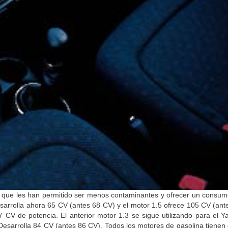
os que les han permitido ser menos contaminantes y ofrecer un consumo 
sarrolla ahora 65 CV (antes 68 CV) y el motor 1.5 ofrece 105 CV (ant
 CV de potencia. El anterior motor 1.3 se sigue utilizando para el Ya