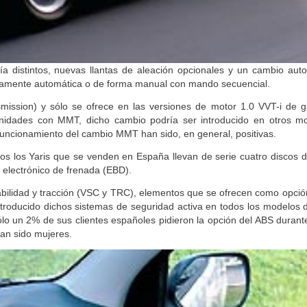
a distintos, nuevas llantas de aleación opcionales y un cambio aut
tamente automática o de forma manual con mando secuencial.
sion) y sólo se ofrece en las versiones de motor 1.0 VVT-i de g
unidades con MMT, dicho cambio podría ser introducido en otros 
funcionamiento del cambio MMT han sido, en general, positivas.
os los Yaris que se venden en España llevan de serie cuatro discos d
 electrónico de frenada (EBD).
tabilidad y tracción (VSC y TRC), elementos que se ofrecen como opció
ntroducido dichos sistemas de seguridad activa en todos los modelos 
ólo un 2% de sus clientes españoles pidieron la opción del ABS durant
han sido mujeres.