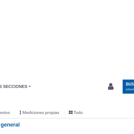
BU
S SECCIONES
infor
entos
Mediciones propias
Todo
 general