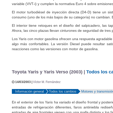
también ha sido revisado para contaminar y consumir menos. De
variable (VVT-i) y cumplen la normativa Euro 4 sobre emisione
El motor turbodiésel de inyección directa (D4-D) tiene un si
consumo (uno de los más bajos de su categoría) no cambian. E
El interior tiene retoques en el diseño del salpicadero, las 
Ahora, las cinco plazas llevan cinturones de seguridad de tres
Los Yaris con motor gasolina ofrecen una respuesta agradable 
algo más confortables. La versión Diesel puede resultar sati
reacciones como las versiones con motor de gasolina.
Toyota Yaris y Yaris Verso (2003) |
Todos los c
14/03/2003 |
Víctor M. Fernández
Información general
Todos los cambios
Motores y transmisió
En el exterior de los Yaris ha variado el diseño frontal y poste
entradas de refrigeración diferentes, faros antiniebla redis