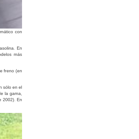
omático con
asolina. En
modelos más
e freno (en
n sólo en el
de la gama,
e 2002). En