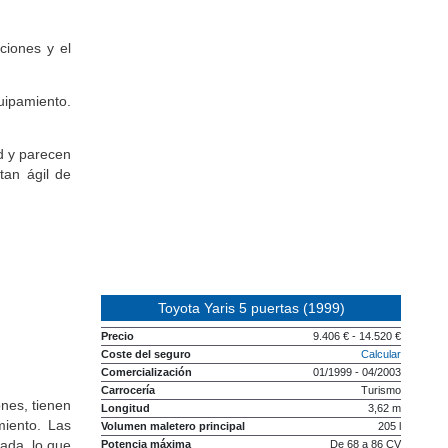
istribución
ciones y el
uipamiento.
d y parecen
tan ágil de
Toyota Yaris 5 puertas (1999)
Precio
9.406 € - 14.520 €
Coste del seguro
Calcular
Comercialización
01/1999 - 04/2003
Carrocería
Turismo
ones, tienen
Longitud
3,62 m
miento. Las
Volumen maletero principal
205 l