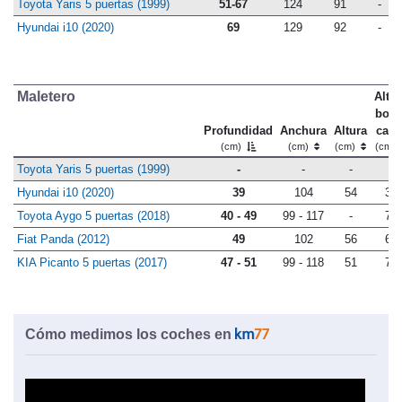
Toyota Yaris 5 puertas (1999)
51-67
124
91
-
Hyundai i10 (2020)
69
129
92
-
Maletero
Altu
bord
Profundidad
Anchura
Altura
carg
(cm)
(cm)
(cm)
(cm)
Toyota Yaris 5 puertas (1999)
-
-
-
-
Hyundai i10 (2020)
39
104
54
39
Toyota Aygo 5 puertas (2018)
40 - 49
99 - 117
-
78
Fiat Panda (2012)
49
102
56
68
KIA Picanto 5 puertas (2017)
47 - 51
99 - 118
51
75
Cómo medimos los coches en