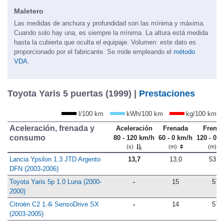
Maletero
Las medidas de anchura y profundidad son las mínima y máxima.
Cuando solo hay una, es siempre la mínima. La altura está medida
hasta la cubierta que oculta el equipaje. Volumen: este dato es
proporcionado por el fabricante. Se mide empleando el
método
VDA.
Toyota Yaris 5 puertas (1999) |
Prestaciones
l/100 km
kWh/100 km
kg/100 km
Aceleración, frenada y
Aceleración
Frenada
Frena
consumo
80 - 120 km/h
60 - 0 km/h
120 - 0 
(s)
(m)
(m)
Lancia Ypsilon 1.3 JTD Argento
13,7
13,0
53,0
DFN (2003-2006)
Toyota Yaris 5p 1.0 Luna (2000-
-
15
57
2000)
Citroën C2 1.4i SensoDrive SX
-
14
57
(2003-2005)