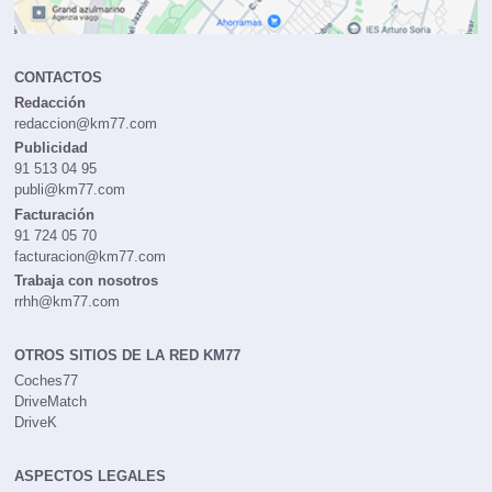
CONTACTOS
Redacción
redaccion@km77.com
Publicidad
91 513 04 95
publi@km77.com
Facturación
91 724 05 70
facturacion@km77.com
Trabaja con nosotros
rrhh@km77.com
OTROS SITIOS DE LA RED KM77
Coches77
DriveMatch
DriveK
ASPECTOS LEGALES