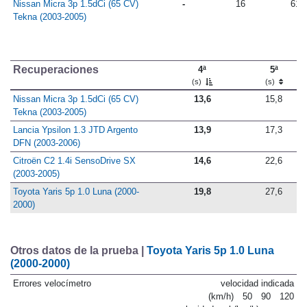
Nissan Micra 3p 1.5dCi (65 CV)
-
16
61
Tekna (2003-2005)
Recuperaciones
4ª
5ª
(s)
(s)
Nissan Micra 3p 1.5dCi (65 CV)
13,6
15,8
Tekna (2003-2005)
Lancia Ypsilon 1.3 JTD Argento
13,9
17,3
DFN (2003-2006)
Citroën C2 1.4i SensoDrive SX
14,6
22,6
(2003-2005)
Toyota Yaris 5p 1.0 Luna (2000-
19,8
27,6
2000)
Otros datos de la prueba |
Toyota Yaris 5p 1.0 Luna
(2000-2000)
Errores velocímetro
velocidad indicada
(km/h)
50
90
120