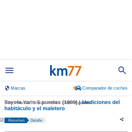
Marcas
Comparador de coches
Toyota Yaris 5 puertas (1999) |
Mediciones del
Inicio
Marcas
Toyota
Yaris
1999
5 puertas
habitáculo y el maletero
Resumen
Detalle