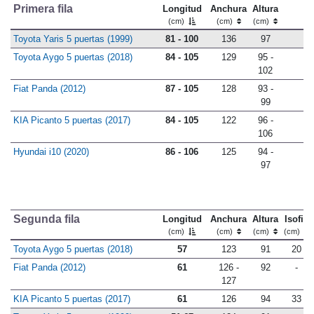
Primera fila
Longitud
Anchura
Altura
(cm)
(cm)
(cm)
Toyota Yaris 5 puertas (1999)
81 - 100
136
97
Toyota Aygo 5 puertas (2018)
84 - 105
129
95 -
102
Fiat Panda (2012)
87 - 105
128
93 -
99
KIA Picanto 5 puertas (2017)
84 - 105
122
96 -
106
Hyundai i10 (2020)
86 - 106
125
94 -
97
Segunda fila
Longitud
Anchura
Altura
Isofix
(cm)
(cm)
(cm)
(cm)
Toyota Aygo 5 puertas (2018)
57
123
91
20
Fiat Panda (2012)
61
126 -
92
-
127
KIA Picanto 5 puertas (2017)
61
126
94
33