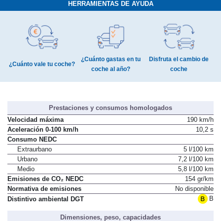
HERRAMIENTAS DE AYUDA
¿Cuánto gastas en tu
Disfruta el cambio de
¿Cuánto vale tu coche?
coche al año?
coche
Prestaciones y consumos homologados
Velocidad máxima
190 km/h
Aceleración 0-100 km/h
10,2 s
Consumo NEDC
Extraurbano
5 l/100 km
Urbano
7,2 l/100 km
Medio
5,8 l/100 km
Emisiones de CO₂ NEDC
154 gr/km
Normativa de emisiones
No disponible
B
Distintivo ambiental DGT
Dimensiones, peso, capacidades