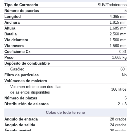
Tipo de Carrocería
SUV/Todoterreno
Número de puertas
5
Longitud
4.365 mm
Anchura
1.815 mm
Altura
1.685 mm
Batalla
2.560 mm
Vía delantera
1.560 mm
Vía trasera
1.560 mm
Coeficiente Cx
0,31
Peso
1.665 kg
Depósito de combustible
Gasóleo
60 l
Filtro de partículas
No
Volúmenes de maletero
Volumen mínimo con dos filas
366 litros
de asientos disponibles
Número de plazas
5
Distribución de asientos
2 + 3
Cotas de todo terreno
Ángulo de entrada
28 grados
Ángulo de salida
24 grados
Ángulo ventral
20 grados