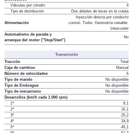
Válvulas por cilindro
4
Tipo de distribución
Dos árboles de levas en la culata
Inyección directa por conducto
Alimentación
común. Turbo. Geometría variable.
Intercooler
Automatismo de parada y
No
arranque del motor ("Stop/Start")
Transmisión
Tracción
Total
Caja de cambios
Manual
Número de velocidades
6
Tipo de mando
No disponible
Tipo de Embrague
No disponible
Tipo de mecanismo
No disponible
Desarrollos (km/h cada 1.000 rpm)
1ª
8,1
2ª
16,1
3ª
25,2
4ª
34,9
5ª
45,1
6ª
51,3