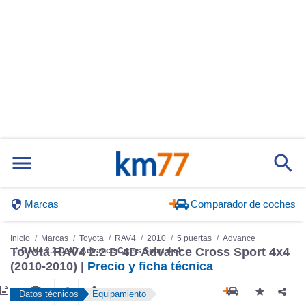
Marcas
Comparador de coches
Inicio
Marcas
Toyota
RAV4
2010
5 puertas
Advance
Toyota RAV4 2.2 D-4D Advance Cross Sport 4x4
RAV4 2.2 D-4D Advance Cross Sport 4x4
(2010-2010) |
Precio y ficha técnica
Datos técnicos
Equipamiento