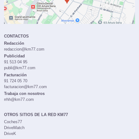
CONTACTOS
Redacción
redaccion@km77.com
Publicidad
91 513 04 95
publi@km77.com
Facturación
91 724 05 70
facturacion@km77.com
Trabaja con nosotros
rrhh@km77.com
OTROS SITIOS DE LA RED KM77
Coches77
DriveMatch
DriveK