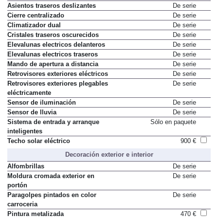
Asientos traseros deslizantes
De serie
Cierre centralizado
De serie
Climatizador dual
De serie
Cristales traseros oscurecidos
De serie
Elevalunas electricos delanteros
De serie
Elevalunas electricos traseros
De serie
Mando de apertura a distancia
De serie
Retrovisores exteriores eléctricos
De serie
Retrovisores exteriores plegables
De serie
eléctricamente
Sensor de iluminación
De serie
Sensor de lluvia
De serie
Sistema de entrada y arranque
Sólo en paquete
inteligentes
Techo solar eléctrico
900 €
Decoración exterior e interior
Alfombrillas
De serie
Moldura cromada exterior en
De serie
portón
Paragolpes pintados en color
De serie
carroceria
Pintura metalizada
470 €