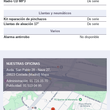
Radio CD MP3
De serie
Llantas y neumáticos
Kit reparación de pinchazos
De serie
Llantas de aleación 17"
De serie
Varios
Alarma antirrobo
No disponible
NUESTRAS OFICINAS
Avda. San Pablo 28 - Nave 27,
28823 Coslada (Madrid)
Mapa
Administración:
91 724 05 70
Publicidad:
91 513 04 95