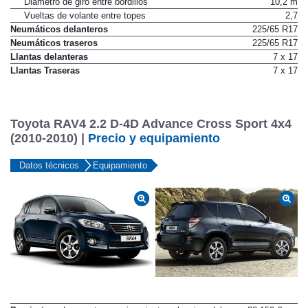
Diámetro de giro entre bordillos
10,2 m
Vueltas de volante entre topes
2,7
Neumáticos delanteros
225/65 R17
Neumáticos traseros
225/65 R17
Llantas delanteras
7 x 17
Llantas Traseras
7 x 17
Toyota RAV4 2.2 D-4D Advance Cross Sport 4x4
(2010-2010) |
Precio y equipamiento
Datos técnicos
Equipamiento