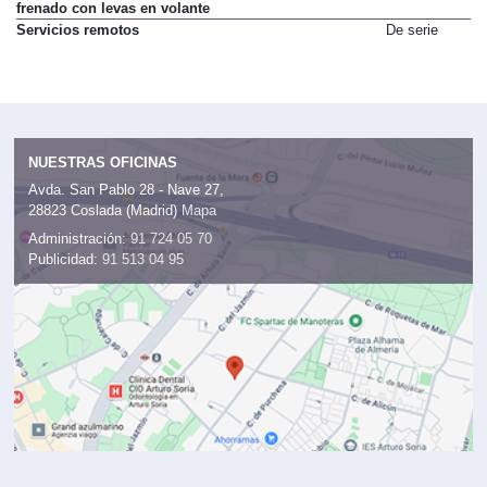
frenado con levas en volante
Servicios remotos
De serie
NUESTRAS OFICINAS
Avda. San Pablo 28 - Nave 27,
28823 Coslada (Madrid)
Mapa
Administración:
91 724 05 70
Publicidad:
91 513 04 95