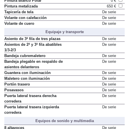
Pintura Blanco Polar
0 €
Pintura metalizada
650 €
Tapicería de tela
De serie
Volante con calefacción
De serie
Volante de cuero
De serie
Equipaje y transporte
Asiento de 3ª fila de tres plazas
De serie
Asientos de 2ª y 3ª fila abatibles
De serie
1/3-2/3
Bandeja cubremaletero
De serie
Bandeja plegable en respaldo de
De serie
asientos delanteros
Guantera con iluminación
De serie
Maletero con iluminación
De serie
Portón trasero
De serie
Posavasos
De serie
Puerta lateral trasera derecha
De serie
corredera
Puerta lateral trasera izquierda
De serie
corredera
Equipos de sonido y multimedia
8 altavoces
De serie