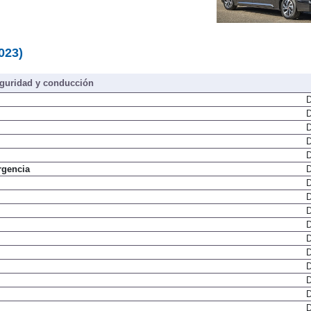
023)
guridad y conducción
D
D
D
D
D
rgencia
D
D
D
D
D
D
D
D
D
D
D