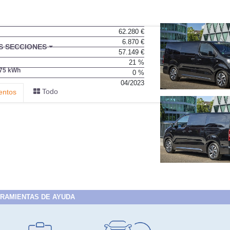
62.280 €
6.870 €
BU
S SECCIONES
57.149 €
infor
21 %
 75 kWh
0 %
04/2023
Todo
entos
RAMIENTAS DE AYUDA