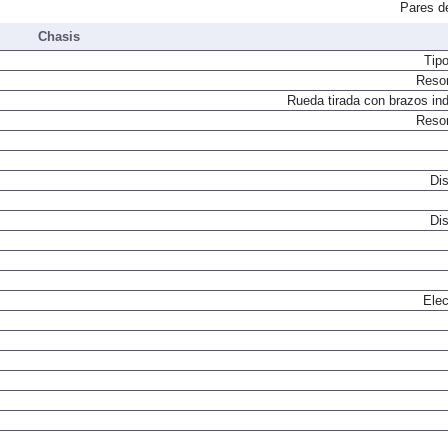
Pares d
Chasis
Tip
Resor
Rueda tirada con brazos in
Resor
Dis
Dis
Elec