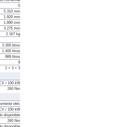
5
5.310 mm
1.920 mm
1.890 mm
3.275 mm
2.167 kg
3.300 litros
1.400 litros
989 litros
8
2 + 3 + 3
CV / 100 kW
260 Nm
orriente eléc
CV / 100 kW
o disponible
260 Nm
o disponible