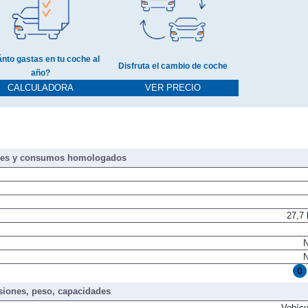
nto gastas en tu coche al
Disfruta el cambio de coche
año?
CALCULADORA
VER PRECIO
nes y consumos homologados
27,7
N
N
iones, peso, capacidades
Vehícu