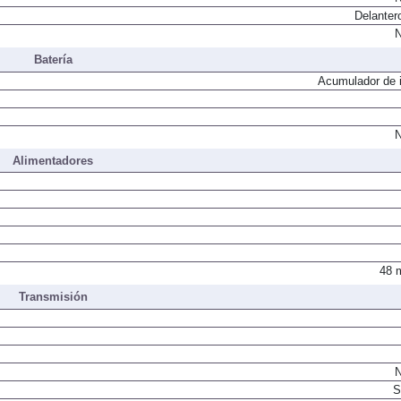
Delanter
N
Batería
Acumulador de i
N
Alimentadores
48 
Transmisión
N
S