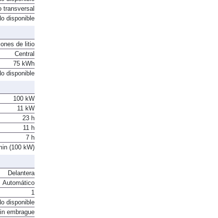
o transversal
o disponible
ones de litio
Central
75 kWh
o disponible
100 kW
11 kW
23 h
11 h
7 h
min (100 kW)
Delantera
Automático
1
o disponible
in embrague