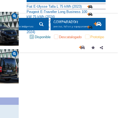
Fiat E-Ulysse Talla L 75 kWh (2023)
Peugeot E-Traveller Long Business 100
kW 75 kWh (2024)
Toyota PROACE Verso Electric Family
SCADOR
COMPARADOR
Advance Largo 75 kWh 8 plazas (2021-
maciones, fichas e imágenes
precios, fichas y equipamiento
2024)
Disponible
Descatalogado
Prototipo