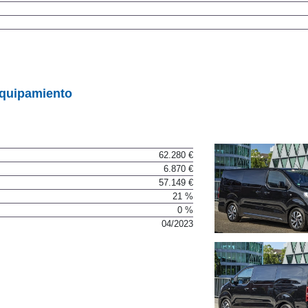
equipamiento
62.280 €
6.870 €
57.149 €
21 %
0 %
04/2023