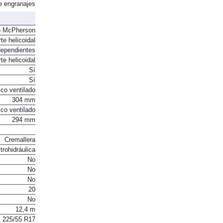
e engranajes
o McPherson
te helicoidal
dependientes
te helicoidal
Sí
Sí
co ventilado
304 mm
co ventilado
294 mm
Cremallera
trohidráulica
No
No
No
20
No
12,4 m
225/55 R17