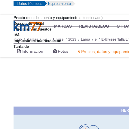
Datos técnicos
Equipamiento
Precio
(con descuento y equipamiento seleccionado)
Descuento oficial
MARCAS
REVISTA/BLOG
OTRA
Precio sin impuestos
IVA
Inicio
Marcas
Fiat
Ulysse
2023
Larga
e
E-Ulysse Talla L
Impuesto de matriculación
Tarifa de
Información
Fotos
Precios, datos y equipami
HER