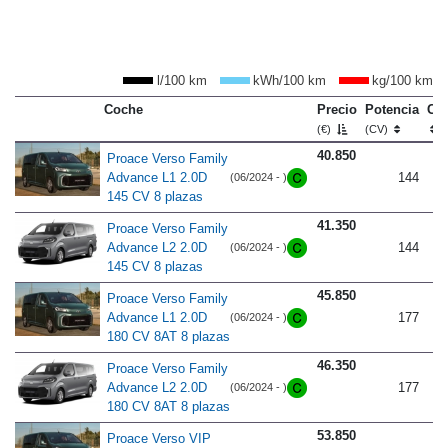
l/100 km
kWh/100 km
kg/100 km
Coche
Precio
Potencia
Co
(€)
(CV)
40.850
Proace Verso Family
Advance L1 2.0D
144
(06/2024 - )
145 CV 8 plazas
41.350
Proace Verso Family
Advance L2 2.0D
144
(06/2024 - )
145 CV 8 plazas
45.850
Proace Verso Family
Advance L1 2.0D
177
(06/2024 - )
180 CV 8AT 8 plazas
46.350
Proace Verso Family
Advance L2 2.0D
177
(06/2024 - )
180 CV 8AT 8 plazas
53.850
Proace Verso VIP