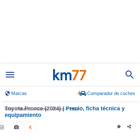
Marcas
Comparador de coches
Toyota Proace (2024) |
Precio, ficha técnica y
Inicio
Marcas
Toyota
Proace
2024
equipamiento