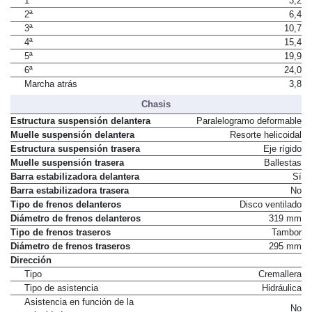
1ª
3,2
2ª
6,4
3ª
10,7
4ª
15,4
5ª
19,9
6ª
24,0
Marcha atrás
3,8
Chasis
Estructura suspensión delantera
Paralelogramo deformable
Muelle suspensión delantera
Resorte helicoidal
Estructura suspensión trasera
Eje rígido
Muelle suspensión trasera
Ballestas
Barra estabilizadora delantera
Sí
Barra estabilizadora trasera
No
Tipo de frenos delanteros
Disco ventilado
Diámetro de frenos delanteros
319 mm
Tipo de frenos traseros
Tambor
Diámetro de frenos traseros
295 mm
Dirección
Tipo
Cremallera
Tipo de asistencia
Hidráulica
Asistencia en función de la
No