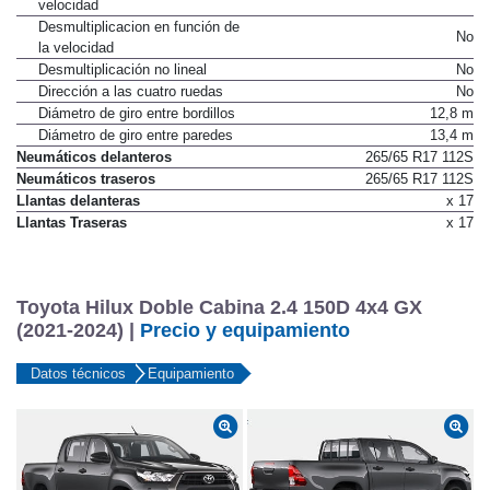
velocidad
Desmultiplicacion en función de
No
la velocidad
Desmultiplicación no lineal
No
Dirección a las cuatro ruedas
No
Diámetro de giro entre bordillos
12,8 m
Diámetro de giro entre paredes
13,4 m
Neumáticos delanteros
265/65 R17 112S
Neumáticos traseros
265/65 R17 112S
Llantas delanteras
x 17
Llantas Traseras
x 17
Toyota Hilux Doble Cabina 2.4 150D 4x4 GX
(2021-2024) |
Precio y equipamiento
Datos técnicos
Equipamiento