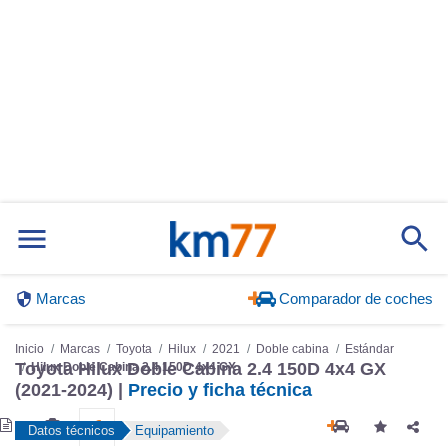
Marcas
Comparador de coches
Inicio
Marcas
Toyota
Hilux
2021
Doble cabina
Estándar
Toyota Hilux Doble Cabina 2.4 150D 4x4 GX
Hilux Doble Cabina 2.4 150D 4x4 GX
(2021-2024) |
Precio y ficha técnica
Datos técnicos
Equipamiento