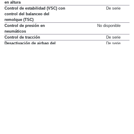
en altura
Control de estabilidad (VSC) con
De serie
control del balanceo del
remolque (TSC)
Control de presión en
No disponible
neumáticos
Control de tracción
De serie
Desactivación de airbag del
De serie
pasajero
Diferencial trasero bloqueable
De serie
Dirección asistida hidráulica
De serie
Distribución electrónica de
De serie
frenado (EBD)
Faros antiniebla
No disponible
Fijación de silla infantil en
No disponible
asiento copiloto
Luces de circulación diurna
De serie
Luneta térmica
De serie
Mandos multifunción en volante
De serie
Ordenador de viaje
De serie
Retrovisor interior
De serie
electrocrómico
Retrovisores exteriores con
De serie