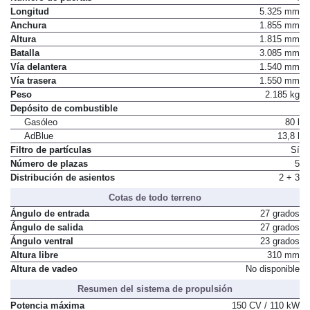
Longitud
5.325 mm
Anchura
1.855 mm
Altura
1.815 mm
Batalla
3.085 mm
Vía delantera
1.540 mm
Vía trasera
1.550 mm
Peso
2.185 kg
Depósito de combustible
Gasóleo
80 l
AdBlue
13,8 l
Filtro de partículas
Sí
Número de plazas
5
Distribución de asientos
2 + 3
Cotas de todo terreno
Ángulo de entrada
27 grados
Ángulo de salida
27 grados
Ángulo ventral
23 grados
Altura libre
310 mm
Altura de vadeo
No disponible
Resumen del sistema de propulsión
Potencia máxima
150 CV / 110 kW