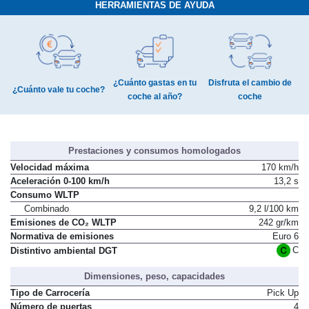
HERRAMIENTAS DE AYUDA
¿Cuánto gastas en tu
Disfruta el cambio de
¿Cuánto vale tu coche?
coche al año?
coche
Prestaciones y consumos homologados
Velocidad máxima
170 km/h
Aceleración 0-100 km/h
13,2 s
Consumo WLTP
Combinado
9,2 l/100 km
Emisiones de CO₂ WLTP
242 gr/km
Normativa de emisiones
Euro 6
C
Distintivo ambiental DGT
Dimensiones, peso, capacidades
Tipo de Carrocería
Pick Up
Número de puertas
4