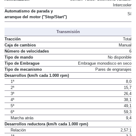
Intercooler
Automatismo de parada y
Sí
arranque del motor ("Stop/Start")
Transmisión
Tracción
Total
Caja de cambios
Manual
Número de velocidades
6
Tipo de mando
No disponible
Tipo de Embrague
Embrague monodisco en seco
Tipo de mecanismo
Pares de engranajes
Desarrollos (km/h cada 1.000 rpm)
1ª
8,0
2ª
15,7
3ª
26,4
4ª
38,1
5ª
49,1
6ª
59,3
Marcha atrás
9,4
Desarrollos reductora (km/h cada 1.000 rpm)
Relación
2,57:1