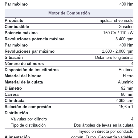
Par máximo
400 Nm
Motor de Combustión
Propósito
Impulsar el vehículo
Combustible
Gasóleo
Potencia máxima
150 CV / 110 kW
Revoluciones potencia máxima
3.400 rpm
Par máximo
400 Nm
Revoluciones par máximo
1.600 - 2.000 rpm
Situación
Delantero longitudinal
Número de cilindros
4
Disposición de los cilindros
En línea
Material del bloque
Hierro
Material de la culata
Aluminio
Diámetro
92 mm
Carrera
90 mm
Cilindrada
2.393 cm³
Relación de compresión
15,6 a 1
Distribución
Válvulas por cilindro
4
Tipo de distribución
Dos árboles de levas en la culata
Inyección directa por conducto
Alimentación
común. Turbo. Geometría variable.