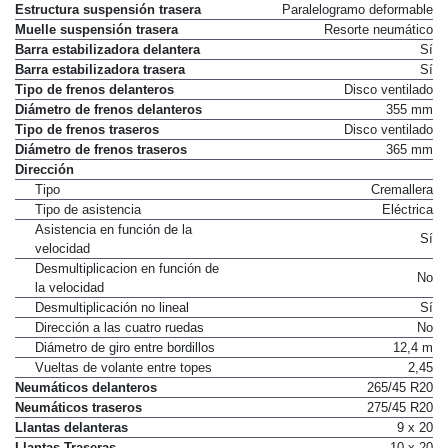
Estructura suspensión trasera
Paralelogramo deformable
Muelle suspensión trasera
Resorte neumático
Barra estabilizadora delantera
Sí
Barra estabilizadora trasera
Sí
Tipo de frenos delanteros
Disco ventilado
Diámetro de frenos delanteros
355 mm
Tipo de frenos traseros
Disco ventilado
Diámetro de frenos traseros
365 mm
Dirección
Tipo
Cremallera
Tipo de asistencia
Eléctrica
Asistencia en función de la
Sí
velocidad
Desmultiplicacion en función de
No
la velocidad
Desmultiplicación no lineal
Sí
Dirección a las cuatro ruedas
No
Diámetro de giro entre bordillos
12,4 m
Vueltas de volante entre topes
2,45
Neumáticos delanteros
265/45 R20
Neumáticos traseros
275/45 R20
Llantas delanteras
9 x 20
Llantas Traseras
10 x 20