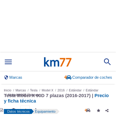
Marcas
Comparador de coches
Inicio
Marcas
Tesla
Model X
2016
Estándar
Estándar
Tesla Model X 90D 7 plazas (2016-2017) |
Precio
Model X 90D 7 plazas
y ficha técnica
Datos técnicos
Equipamiento