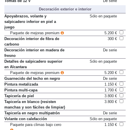
Tomas de 12 V
De serie
Decoración exterior e interior
Apoyabrazos, volante y
Sólo en paquete
salpicadero inferior en piel a
juego
Paquete de mejoras premium
5.200 €
Decoración interior de fibra de
300 €
carbono
Decoración interior en madera de
De serie
fresno
Detalles de salpicadero superior
Sólo en paquete
en Alcantara
Paquete de mejoras premium
5.200 €
Guarnecido del techo en negro
De serie
Pintura metalizada
1.150 €
Pintura multi-capa
1.700 €
Tapicería de piel
3.800 €
Tapicería en blanco (resisten
3.800 €
manchas y son fáciles de limpiar)
Tapicería en negro multipatrón
De serie
Volante con calefacción
Sólo en paquete
Paquete para climas bajo cero
1.150 €