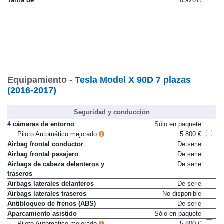
Tarifa de
05/2017
Equipamiento -
Tesla Model X 90D 7 plazas
(2016-2017)
Seguridad y conducción
4 cámaras de entorno
Sólo en paquete
Piloto Automático mejorado
5.800 €
Airbag frontal conductor
De serie
Airbag frontal pasajero
De serie
Airbags de cabeza delanteros y
De serie
traseros
Airbags laterales delanteros
De serie
Airbags laterales traseros
No disponible
Antibloqueo de frenos (ABS)
De serie
Aparcamiento asistido
Sólo en paquete
Piloto Automático mejorado
5.800 €