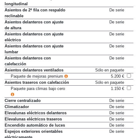
longitudinal
Asientos de 2ª fila con respaldo
De serie
reclinable
Asientos delanteros con ajuste
De serie
de altura
Asientos delanteros con ajuste
De serie
eléctrico
Asientos delanteros con ajuste
De serie
lumbar
Asientos delanteros con
De serie
calefacción
Asientos delanteros ventilados
Sólo en paquete
Paquete de mejoras premium
5.200 €
Asientos traseros con calefacción
Sólo en paquete
Paquete para climas bajo cero
1.150 €
Cierre centralizado
De serie
Climatizador
De serie
Elevalunas eléctricos delanteros
De serie
Elevalunas eléctricos traseros
De serie
Encendido automático de luces
De serie
Espejos exteriores orientables
De serie
eléctricamente