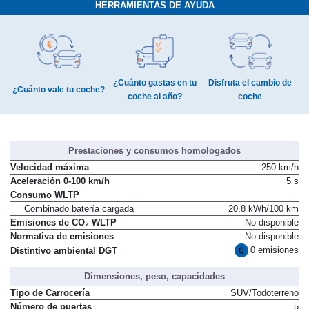
HERRAMIENTAS DE AYUDA
¿Cuánto gastas en tu
Disfruta el cambio de
¿Cuánto vale tu coche?
coche al año?
coche
Prestaciones y consumos homologados
Velocidad máxima
250 km/h
Aceleración 0-100 km/h
5 s
Consumo WLTP
Combinado batería cargada
20,8 kWh/100 km
Emisiones de CO₂ WLTP
No disponible
Normativa de emisiones
No disponible
0 emisiones
Distintivo ambiental DGT
Dimensiones, peso, capacidades
Tipo de Carrocería
SUV/Todoterreno
Número de puertas
5