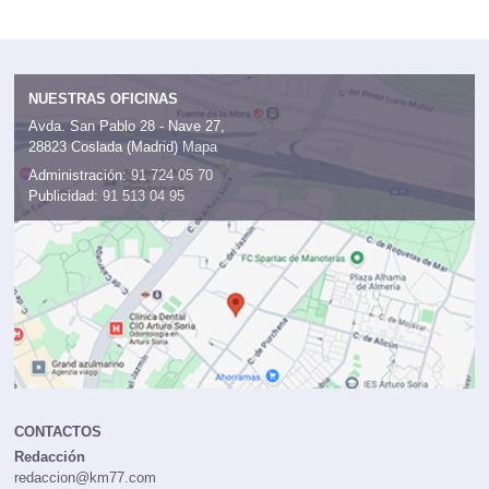
NUESTRAS OFICINAS
Avda. San Pablo 28 - Nave 27,
28823 Coslada (Madrid)
Mapa
Administración:
91 724 05 70
Publicidad:
91 513 04 95
CONTACTOS
Redacción
redaccion@km77.com