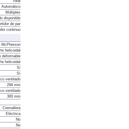
Total
Automático
Múltiples
o disponible
rtidor de par
ador continuo
o McPherson
te helicoidal
o deformable
te helicoidal
Sí
Sí
co ventilado
294 mm
co ventilado
300 mm
Cremallera
Eléctrica
No