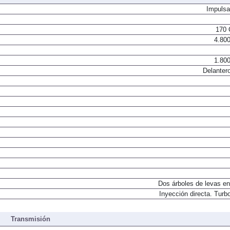
otor de Combustión
Impulsa
170 
4.800
1.800
Delantero
Dos árboles de levas en
Inyección directa. Turbo
Transmisión