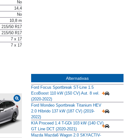
No
No
14,4
No
10,8 m
215/50 R17
215/50 R17
7 x 17
7 x 17
Alternativas
Ford Focus Sportbreak ST-Line 1.5
EcoBoost 110 kW (150 CV) Aut. 8 vel.
(2020-2022)
Ford Mondeo Sportbreak Titanium HEV
2.0 Híbrido 137 kW (187 CV) (2019-
2022)
KIA Proceed 1.4 T-GDi 103 kW (140 CV)
GT Line DCT (2020-2021)