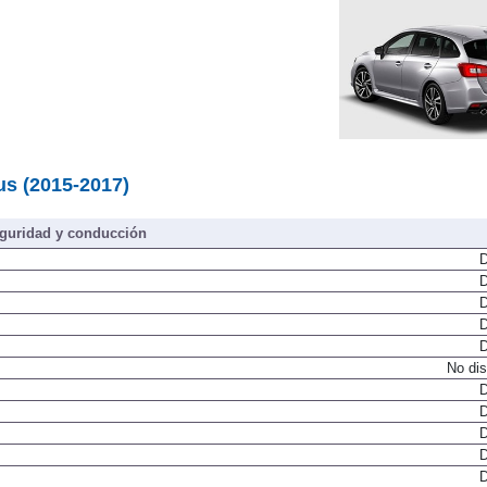
us (2015-2017)
guridad y conducción
D
D
D
D
D
No dis
D
D
D
D