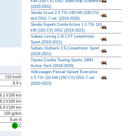
SEAT León Sportstourer 1.5 eTSI 110
KW (150 CV) DSG Start/Stop Xcellence
(2020-2022)
Skoda Scout 2.0 TSI 140 kW (190 CV)
4x4 DSG 7 vel. (2019-2020)
Skoda Superb Combi Active 1.5 TSI 110
kW (150 CV) DSG (2019-2021)
Subaru Levorg 2.0i CVT Lineartronic
Sport (2019-2021)
Subaru Outback 2.5i Lineartronic Sport
(2018-2021)
Toyota Corolla Touring Sports 180H
Active Tech (2019-2020)
Volkswagen Passat Variant Executive
210 km/h
1.5 TSI 110 kW (150 CV) DSG 7 vel.
8,9 s
(2020-2023)
6,1 l/100 km
8,3 l/100 km
6,9 l/100 km
159 gr/km
Euro 6
C