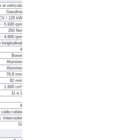
r el vehículo
Gasolina
CV / 125 kW
 - 5.600 rpm
250 Nm
 - 4.800 rpm
 longitudinal
4
Boxer
Aluminio
Aluminio
78,8 mm
82 mm
1.600 cm³
11 a 1
4
 cada culata
. Intercooler
Sí