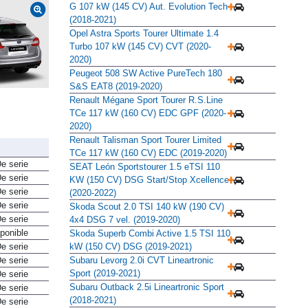
Mazda Mazda6 Wagon 2.0 SKYACTIV-
G 107 kW (145 CV) Aut. Evolution Tech
(2018-2021)
Opel Astra Sports Tourer Ultimate 1.4
Turbo 107 kW (145 CV) CVT (2020-
2020)
Peugeot 508 SW Active PureTech 180
S&S EAT8 (2019-2020)
Renault Mégane Sport Tourer R.S.Line
TCe 117 kW (160 CV) EDC GPF (2020-
2020)
Renault Talisman Sport Tourer Limited
TCe 117 kW (160 CV) EDC (2019-2020)
e serie
SEAT León Sportstourer 1.5 eTSI 110
e serie
KW (150 CV) DSG Start/Stop Xcellence
e serie
(2020-2022)
e serie
Skoda Scout 2.0 TSI 140 kW (190 CV)
e serie
4x4 DSG 7 vel. (2019-2020)
ponible
Skoda Superb Combi Active 1.5 TSI 110
e serie
kW (150 CV) DSG (2019-2021)
e serie
Subaru Levorg 2.0i CVT Lineartronic
Sport (2019-2021)
e serie
Subaru Outback 2.5i Lineartronic Sport
e serie