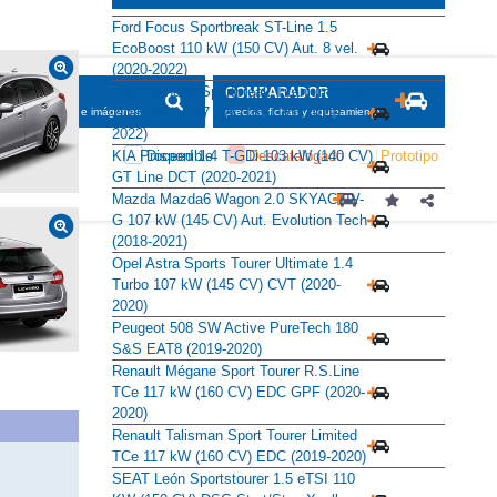
Alternativas
Ford Focus Sportbreak ST-Line 1.5
EcoBoost 110 kW (150 CV) Aut. 8 vel.
(2020-2022)
Ford Mondeo Sportbreak Titanium HEV
2.0 Híbrido 137 kW (187 CV) (2019-
2022)
KIA Proceed 1.4 T-GDi 103 kW (140 CV)
GT Line DCT (2020-2021)
Mazda Mazda6 Wagon 2.0 SKYACTIV-
G 107 kW (145 CV) Aut. Evolution Tech
(2018-2021)
Opel Astra Sports Tourer Ultimate 1.4
Turbo 107 kW (145 CV) CVT (2020-
2020)
Peugeot 508 SW Active PureTech 180
S&S EAT8 (2019-2020)
Renault Mégane Sport Tourer R.S.Line
TCe 117 kW (160 CV) EDC GPF (2020-
2020)
Renault Talisman Sport Tourer Limited
TCe 117 kW (160 CV) EDC (2019-2020)