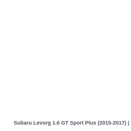
MARCAS
REVISTA/BLOG
OTRA
Inicio
Marcas
Subaru
Levorg
2016
Estándar
Sport Plus
L
Información
Fotos
Precios, datos y equipami
Subaru Levorg 1.6 GT Sport Plus (2015-2017) |