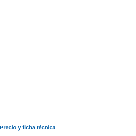
BU
S SECCIONES
infor
evorg 1.6 GT Sport Plus
Todo
entos
Precio y ficha técnica