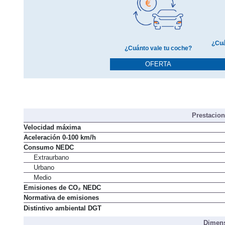
¿Cuá
¿Cuánto vale tu coche?
OFERTA
Prestacio
Velocidad máxima
Aceleración 0-100 km/h
Consumo NEDC
Extraurbano
Urbano
Medio
Emisiones de CO₂ NEDC
Normativa de emisiones
Distintivo ambiental DGT