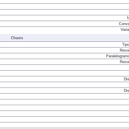
N
Conve
Vari
Chasis
Tip
Resor
Paralelogram
Resor
Dis
Dis