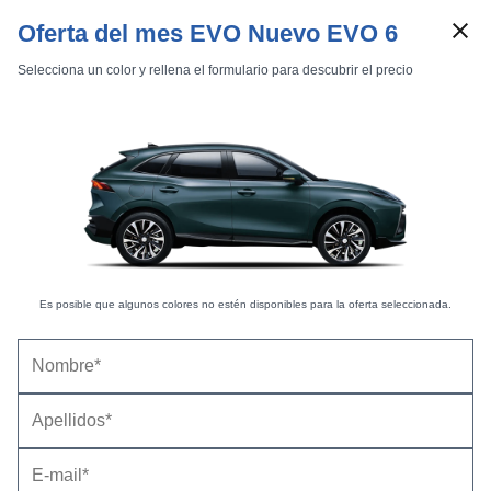
Oferta del mes EVO Nuevo EVO 6
Selecciona un color y rellena el formulario para descubrir el precio
Marcas
Comparador de coches
Inicio
Marcas
Subaru
Levorg
2016
Estándar
Subaru Levorg (2016) |
Fotos Exteriores
Es posible que algunos colores no estén disponibles para la oferta seleccionada.
Exteriores
Interiores
Técnicas
Steel Blue Grey -
31 fotos