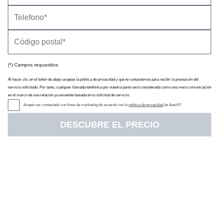
(*) Campos requeridos
Al hacer clic en el botón de abajo aceptas la política de privacidad y que te contactemos para recibir la prestación del
servicio solicitado. Por tanto, cualquier llamada telefónica por nuestra parte será considerada como una mera comunicación
en el marco de una relación ya existente basada en tu solicitud de servicio.
Acepto ser contactado con fines de marketing de acuerdo con la
política de privacidad
de AutoXY
DESCUBRE EL PRECIO