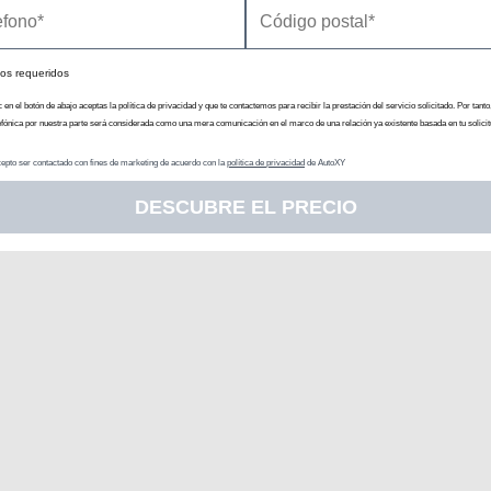
os requeridos
c en el botón de abajo aceptas la política de privacidad y que te contactemos para recibir la prestación del servicio solicitado. Por tanto
efónica por nuestra parte será considerada como una mera comunicación en el marco de una relación ya existente basada en tu solicit
epto ser contactado con fines de marketing de acuerdo con la
política de privacidad
de AutoXY
DESCUBRE EL PRECIO