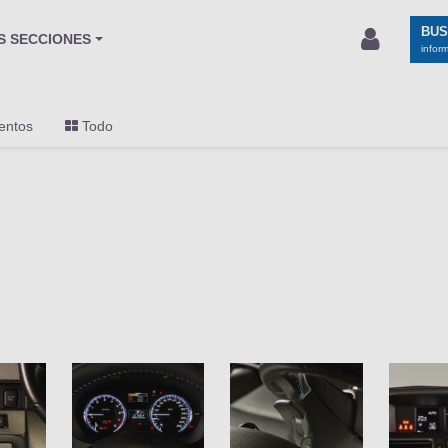
BU
S SECCIONES
infor
entos
Todo