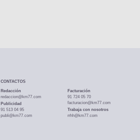
CONTACTOS
Redacción
Facturación
redaccion@km77.com
91 724 05 70
facturacion@km77.com
Publicidad
91 513 04 95
Trabaja con nosotros
publi@km77.com
rrhh@km77.com