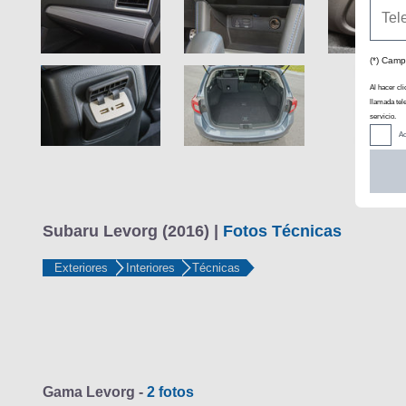
(*) Camp
Al hacer cli
llamada tel
servicio.
Ac
Subaru Levorg (2016) |
Fotos Técnicas
Exteriores
Interiores
Técnicas
Gama Levorg -
2 fotos