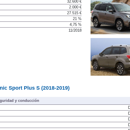
32.600 €
2.000 €
27.515 €
21 %
4,75 %
11/2018
nic Sport Plus S (2018-2019)
guridad y conducción
D
D
D
D