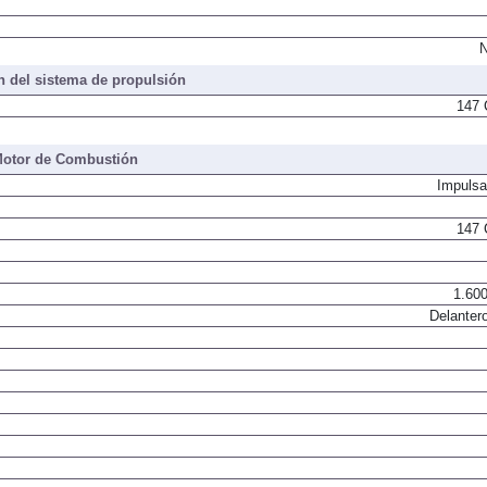
N
 del sistema de propulsión
147 
otor de Combustión
Impulsa
147 
1.600
Delantero