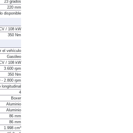
23 grados
220 mm
o disponible
CV / 108 kW
350 Nm
r el vehículo
Gasóleo
CV / 108 kW
3.600 rpm
350 Nm
 - 2.800 rpm
 longitudinal
4
Boxer
Aluminio
Aluminio
86 mm
86 mm
1.998 cm³