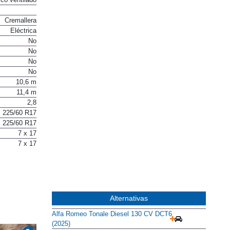
Cremallera
Eléctrica
No
No
No
No
10,6 m
11,4 m
2,8
225/60 R17
225/60 R17
7 x 17
7 x 17
Alternativas
Alfa Romeo Tonale Diesel 130 CV DCT6
(2025)