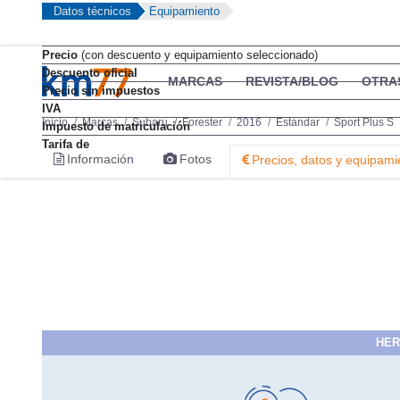
Datos técnicos
Equipamiento
Precio
(con descuento y equipamiento seleccionado)
Descuento oficial
MARCAS
REVISTA/BLOG
OTRA
Precio sin impuestos
IVA
Inicio
Marcas
Subaru
Forester
2016
Estándar
Sport Plus S
Impuesto de matriculación
Tarifa de
Información
Fotos
Precios, datos y equipami
HER