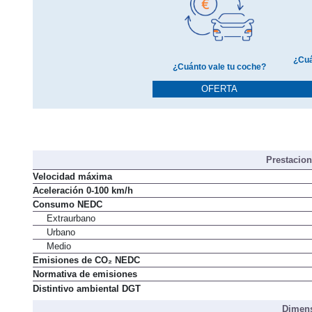
¿Cuá
¿Cuánto vale tu coche?
OFERTA
Prestacio
Velocidad máxima
Aceleración 0-100 km/h
Consumo NEDC
Extraurbano
Urbano
Medio
Emisiones de CO₂ NEDC
Normativa de emisiones
Distintivo ambiental DGT
Dimens