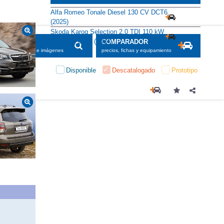
Alfa Romeo Tonale Diesel 130 CV DCT6
(2025)
Skoda Karoq Selection 2.0 TDI 110 kW
(150 CV) DSG (2024)
SCADOR
COMPARADOR
maciones, fichas e imágenes
precios, fichas y equipamiento
Disponible
Descatalogado
Prototipo