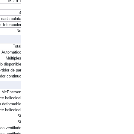
15,2 a 1
4
 cada culata
. Intercooler
No
Total
Automático
Múltiples
o disponible
rtidor de par
ador continuo
o McPherson
te helicoidal
o deformable
te helicoidal
Sí
Sí
co ventilado
co ventilado