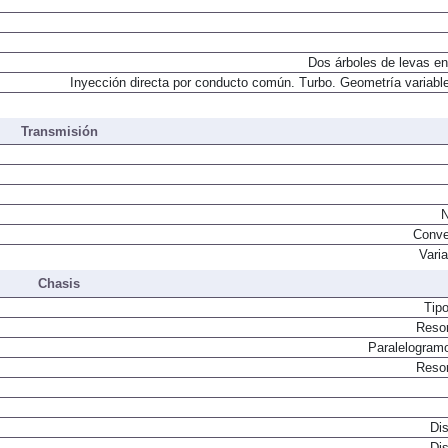
Dos árboles de levas en
Inyección directa por conducto común. Turbo. Geometría variable
Transmisión
N
Conve
Vari
Chasis
Tip
Resor
Paralelogram
Resor
Dis
Dis