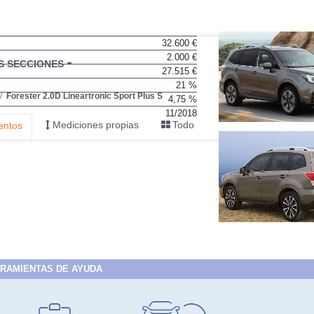
32.600 €
2.000 €
BU
S SECCIONES
27.515 €
infor
21 %
Forester 2.0D Lineartronic Sport Plus S
4,75 %
11/2018
Mediciones propias
Todo
entos
RAMIENTAS DE AYUDA