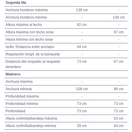
Segunda fila
Anchura hombros máxima
138 cm
-
Anchura hombros mínima
-
130 cm
Altura máxima al techo
92 cm
-
Altura máxima con techo solar
-
97 cm
Altura mínima con techo solar
-
-
Isofix. Distancia entre anclajes
44 cm
-
Regulación longit. de la banqueta
-
-
Distancia del respaldo al respaldo
73 cm
67 cm
delantero
Maletero
Anchura máxima
-
-
Anchura mínima
108 cm
99 cm
Profundidad máxima
-
-
Profundidad mínima
73 cm
73 cm
Profundidad
73 cm
73 cm
Altura cortinilla/bandeja máxima
-
53 cm
Altura cortinilla/bandeja mínima
39 cm
44 cm