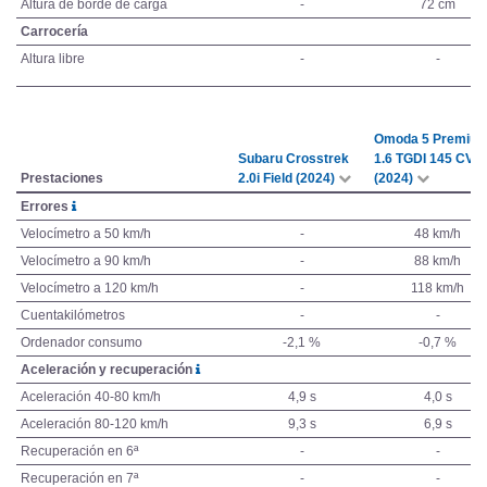
Altura de borde de carga
-
72 cm
Carrocería
Altura libre
-
-
Omoda 5 Premiu
Subaru Crosstrek
1.6 TGDI 145 CV
Prestaciones
2.0i Field (2024)
(2024)
Errores
Velocímetro a 50 km/h
-
48 km/h
Velocímetro a 90 km/h
-
88 km/h
Velocímetro a 120 km/h
-
118 km/h
Cuentakilómetros
-
-
Ordenador consumo
-2,1 %
-0,7 %
Aceleración y recuperación
Aceleración 40-80 km/h
4,9 s
4,0 s
Aceleración 80-120 km/h
9,3 s
6,9 s
Recuperación en 6ª
-
-
Recuperación en 7ª
-
-