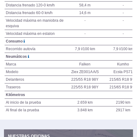
Distancia frenado 120-0 km/h
58,4 m
-
Distancia frenado 60-0 km/h
14,6 m
-
Velocidad máxima en maniobra de
-
-
esquiva
Velocidad máxima en eslalon
-
-
Consumo
Recorrido autovía
7,9 l/100 km
7,9 l/100 km
Neumáticos
Marca
Falken
Kumho
Modelo
Ziex ZE001A A/S
Ecsta PS71
Delanteros
225/55 R18 98Y
215/65 R18 99H
Traseros
225/55 R18 98Y
215/65 R18 99H
Kilómetros
Al inicio de la prueba
2.659 km
2190 km
Al final de la prueba
3.848 km
2917 km
NUESTRAS OFICINAS