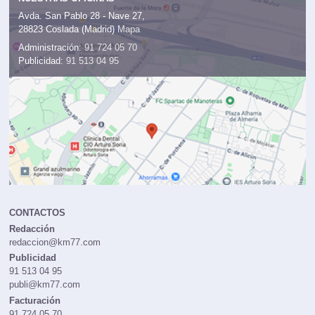
Avda. San Pablo 28 - Nave 27,
28823 Coslada (Madrid)
Mapa
Administración:
91 724 05 70
Publicidad:
91 513 04 95
CONTACTOS
Redacción
redaccion@km77.com
Publicidad
91 513 04 95
publi@km77.com
Facturación
91 724 05 70