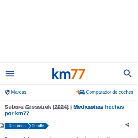
Marcas
Comparador de coches
Subaru Crosstrek (2024) |
Mediciones hechas
Inicio
Marcas
Subaru
Crosstrek
2024
Estándar
por km77
Resumen
Detalle