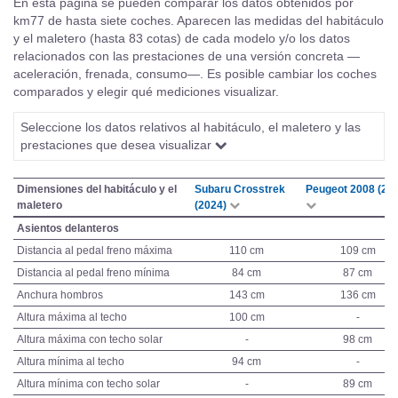
En esta página se pueden comparar los datos obtenidos por
km77 de hasta siete coches. Aparecen las medidas del habitáculo
y el maletero (hasta 83 cotas) de cada modelo y/o los datos
relacionados con las prestaciones de una versión concreta —
aceleración, frenada, consumo—. Es posible cambiar los coches
comparados y elegir qué mediciones visualizar.
Seleccione los datos relativos al habitáculo, el maletero y las
prestaciones que desea visualizar
Dimensiones del habitáculo y el
Subaru Crosstrek
Peugeot 2008 (20
maletero
(2024)
Asientos delanteros
Distancia al pedal freno máxima
110 cm
109 cm
Distancia al pedal freno mínima
84 cm
87 cm
Anchura hombros
143 cm
136 cm
Altura máxima al techo
100 cm
-
Altura máxima con techo solar
-
98 cm
Altura mínima al techo
94 cm
-
Altura mínima con techo solar
-
89 cm