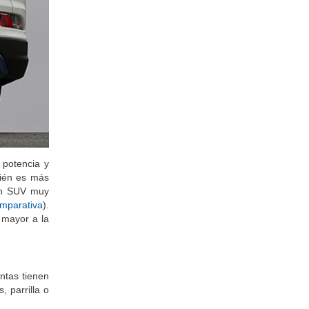
 potencia y
ién es más
un SUV muy
omparativa
).
 mayor a la
antas tienen
, parrilla o