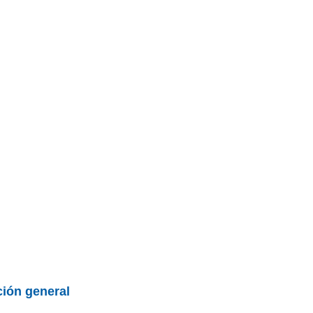
BU
S SECCIONES
infor
o
entos
Mediciones propias
Todo
ción general