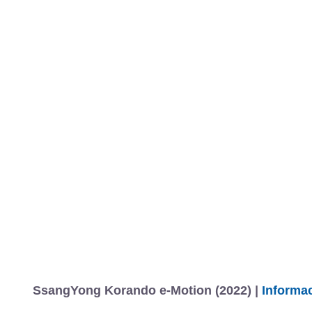
MARCAS
REVISTA/BLOG
OTRA
Inicio
Marcas
SsangYong
Korando
2019
Estándar
Eléctric
Fotos
Precios, datos y equipami
Información
SsangYong Korando e-Motion (2022) |
Informa