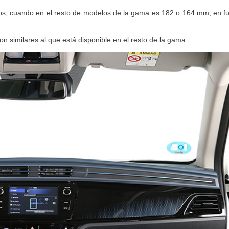
a azul —llamada Dandy Blue— disponible para el resto de la carrocería).
os, cuando en el resto de modelos de la gama es 182 o 164 mm, en fu
n similares al que está disponible en el resto de la gama.