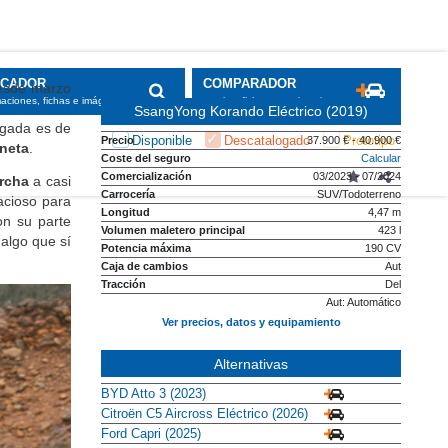
esde marzo
pamiento de
SsangYong Korando Eléctrico (2019)
ogada es de
Precio
37.900 € - 40.900 €
neta
.
Coste del seguro
Calcular
Comercialización
03/2023 - 07/2024
rcha
a casi
Carrocería
SUV/Todoterreno
acioso para
Longitud
4,47 m
on su parte
Volumen maletero principal
423 l
algo que sí
Potencia máxima
190 CV
Caja de cambios
Aut
Tracción
Del
Aut: Automático
Ver precios, datos y equipamiento
Alternativas
BYD Atto 3 (2023)
Citroën C5 Aircross Eléctrico (2026)