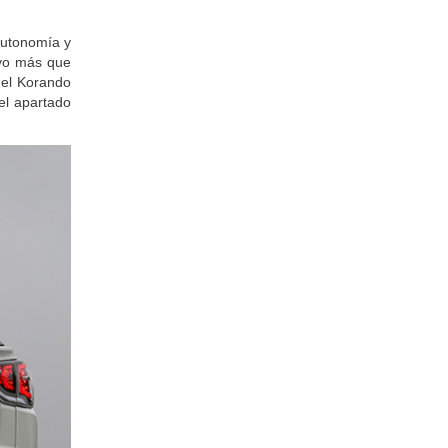
ás largo de
autonomía y
ivo más que
 el Korando
el apartado