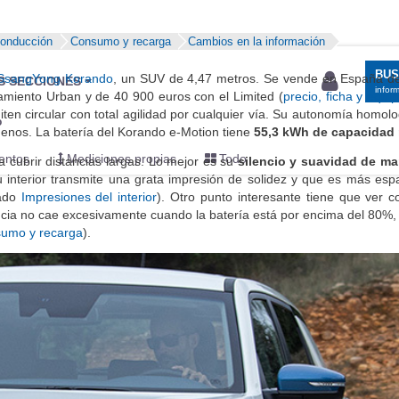
conducción
Consumo y recarga
Cambios en la información
SsangYong Korando
, un SUV de 4,47 metros. Se vende en España d
amiento Urban y de 40 900 euros con el Limited (
precio, ficha y equi
iten circular con total agilidad por cualquier vía. Su autonomía homol
enos. La batería del Korando e-Motion tiene
55,3 kWh de capacidad 
 cubrir distancias largas. Lo mejor es su
silencio y suavidad de ma
 interior transmite una grata impresión de solidez y que es más esp
tado
Impresiones del interior
). Otro punto interesante tiene que ver c
encia no cae excesivamente cuando la batería está por encima del 80%, 
umo y recarga
).