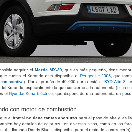
osible adquirir el
Mazda MX-30
, que es más pequeño, tiene menor
o que cuesta el Korando está disponible el
Peugeot e-2008
, que tamb
 comparativa
). Por algo más de 40 000 euros está el
BYD Atto 3
, 
s del Korando, especialmente lo que concierne a la autonomía (
ficha c
es el
Hyundai Kona Eléctrico
, que dispone de una autonomía un poco
ando con motor de combustión
que el frontal
no tiene tantas aberturas
para el paso de aire y las ll
ambién hay detalles de color azul en diversos sitios, como en los faros