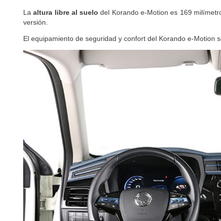
espejos retrovisores (quedan disimulados si se elige la pintur
La
altura libre al suelo
del Korando e-Motion es 169 milímetr
versión.
El equipamiento de seguridad y confort del Korando e-Motion so