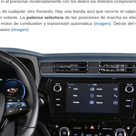
, ni al presionar moderadamente con los dedos los distintos componen
de cualquier otro Korando. Hay una banda azul que recorre el salpic
el volante. La
palanca selectora
de las posiciones de marcha es elec
motor de combustión y transmisión automática (
imagen
). Detrás del
pasos (
imagen
)