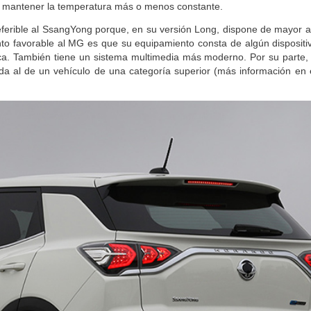
o era el del Korando e-Motion que he probado. Necesitaba un tiempo m
de mantener la temperatura más o menos constante.
preferible al SsangYong porque, en su versión Long, dispone de mayor 
nto favorable al MG es que su equipamiento consta de algún disposit
ica. También tiene un sistema multimedia más moderno. Por su parte,
da al de un vehículo de una categoría superior (más información en 