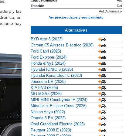
Caja de cambios
Aut
tes.
Tracción
Del
adero y las
Aut: Automático
trónica, en
Ver precios, datos y equipamiento
 volante hay
Alternativas
BYD Atto 3 (2023)
Citroën C5 Aircross Eléctrico (2026)
Ford Capri (2025)
Ford Explorer (2024)
Honda e:Ny1 (2024)
Hyundai IONIQ 5 (2025)
Hyundai Kona Electric (2023)
Jaecoo 5 EV (2025)
KIA EV3 (2025)
MG MGS5 (2025)
MINI MINI Countryman E (2024)
Mitsubishi Eclipse Cross (2026)
Nissan Ariya (2022)
Omoda 5 EV (2022)
Opel Grandland Electric (2025)
Peugeot 2008 E (2023)