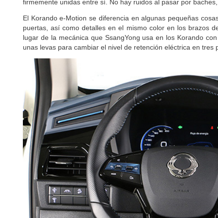
firmemente unidas entre sí. No hay ruidos al pasar por baches
El Korando e-Motion se diferencia en algunas pequeñas cosas 
puertas, así como detalles en el mismo color en los brazos d
lugar de la mecánica que SsangYong usa en los Korando con 
unas levas para cambiar el nivel de retención eléctrica en tres 