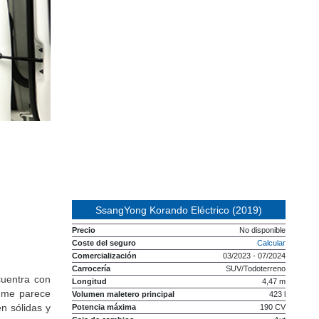
SsangYong Korando Eléctrico (2019)
Precio
No disponible
Coste del seguro
Calcular
Comercialización
03/2023 - 07/2024
Carrocería
SUV/Todoterreno
cuentra con
Longitud
4,47 m
e me parece
Volumen maletero principal
423 l
n sólidas y
Potencia máxima
190 CV