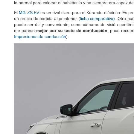
sistema de calefacción
no es satisfactorio, o al menos no l
lo normal para caldear el habitáculo y no siempre era capaz 
El
MG ZS EV
es un rival claro para el Korando eléctrico. Es 
un precio de partida algo inferior (
ficha comparativa)
. Otro pu
puede ser útil y conveniente, como cámaras de visión perifér
me parece
mejor por su tacto de conducción
, pues recuer
Impresiones de conducción
).