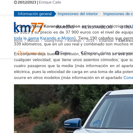
20/12/2023 |
Enrique Calle
Información general
Impresiones del interior
Impresiones de 
El
SsangYong Korando e-Motion
es la versión eléctrica del
de 2023 y su precio es de 37 900 euros con el nivel de equip
toda la gama Korando e-Motion
). Tiene 190 caballos que perm
339 kilómetros, que en un uso real y combinado son muchos m
En conjunto deja buena impresión, siempre que no se use para
cualquier velocidad, que tiene unos asientos cómodos, que su
cuatro pasajeros que la media (más información en el apar
eléctrica, pues la velocidad de carga en una toma de alta pot
ocurre en otros modelos (más información en el apartado
Cons