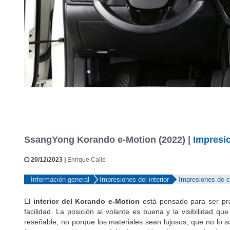
SsangYong Korando e-Motion (2022) |
Impresio
20/12/2023 |
Enrique Calle
Información general
Impresiones del interior
Impresiones de 
El
interior del Korando e-Motion
está pensado para ser prá
facilidad. La posición al volante es buena y la visibilidad q
reseñable, no porque los materiales sean lujosos, que no lo 