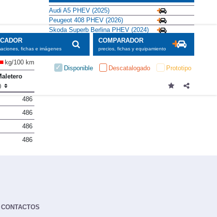
Audi A5 PHEV (2025)
Peugeot 408 PHEV (2026)
Skoda Superb Berlina PHEV (2024)
SCADOR
COMPARADOR
maciones, fichas e imágenes
precios, fichas y equipamiento
kg/100 km
Disponible
Descatalogado
Prototipo
aletero
l)
486
486
486
486
CONTACTOS