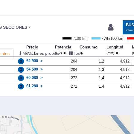
BU
S SECCIONES
infor
l/100 km
kWh/100 km
Precio
Potencia
Consumo
Longitud
M
Mediciones propias
Todo
entos
(€)
(CV)
(mm)
(
52.900
204
1,2
4.912
)
54.500
204
1,3
4.912
60.080
272
1,4
4.912
61.280
272
1,4
4.912