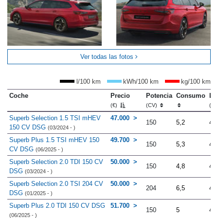
Ver todas las fotos
l/100 km
kWh/100 km
kg/100 km
Coche
Precio
Potencia
Consumo
Lo
(€)
(CV)
(m
Superb Selection 1.5 TSI mHEV
47.000
150
5,2
4.
150 CV DSG
(03/2024 - )
Superb Plus 1.5 TSI mHEV 150
49.700
150
5,3
4.
CV DSG
(06/2025 - )
Superb Selection 2.0 TDI 150 CV
50.000
150
4,8
4.
DSG
(03/2024 - )
Superb Selection 2.0 TSI 204 CV
50.000
204
6,5
4.
DSG
(01/2025 - )
Superb Plus 2.0 TDI 150 CV DSG
51.700
150
5
4.
(06/2025 - )