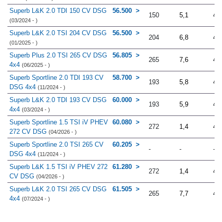
Superb L&K 2.0 TDI 150 CV DSG
56.500
150
5,1
4.
(03/2024 - )
Superb L&K 2.0 TSI 204 CV DSG
56.500
204
6,8
4.
(01/2025 - )
Superb Plus 2.0 TSI 265 CV DSG
56.805
265
7,6
4.
4x4
(06/2025 - )
Superb Sportline 2.0 TDI 193 CV
58.700
193
5,8
4.
DSG 4x4
(11/2024 - )
Superb L&K 2.0 TDI 193 CV DSG
60.000
193
5,9
4.
4x4
(03/2024 - )
Superb Sportline 1.5 TSI iV PHEV
60.080
272
1,4
4.
272 CV DSG
(04/2026 - )
Superb Sportline 2.0 TSI 265 CV
60.205
-
-
-
DSG 4x4
(11/2024 - )
Superb L&K 1.5 TSI iV PHEV 272
61.280
272
1,4
4.
CV DSG
(04/2026 - )
Superb L&K 2.0 TSI 265 CV DSG
61.505
265
7,7
4.
4x4
(07/2024 - )