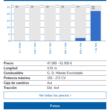
0
0
0
0
2
22
25
20
15
10
5
0
10k > 20k
20k > 30k
30k > 40k
40k > 50k
+ de 50k
0 > 10k€
Precio
47.000 - 61.505 €
Longitud
4,91 m
Combustible
G, D, Híbrido Enchufable
Potencia máxima
150 - 272 CV
Caja de cambios
Aut
Tracción
Del, 4x4
Ver todos los precios
Fotos