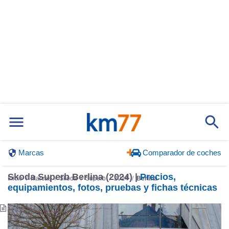
Marcas
Comparador de coches
Skoda Superb Berlina (2024) |
Precios,
Inicio
Marcas
Skoda
Superb
2024
Berlina
equipamientos, fotos, pruebas y fichas técnicas