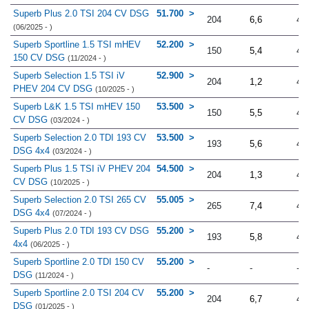
Superb Plus 2.0 TSI 204 CV DSG
51.700
204
6,6
4.
(06/2025 - )
Superb Sportline 1.5 TSI mHEV
52.200
150
5,4
4.
150 CV DSG
(11/2024 - )
Superb Selection 1.5 TSI iV
52.900
204
1,2
4.
PHEV 204 CV DSG
(10/2025 - )
Superb L&K 1.5 TSI mHEV 150
53.500
150
5,5
4.
CV DSG
(03/2024 - )
Superb Selection 2.0 TDI 193 CV
53.500
193
5,6
4.
DSG 4x4
(03/2024 - )
Superb Plus 1.5 TSI iV PHEV 204
54.500
204
1,3
4.
CV DSG
(10/2025 - )
Superb Selection 2.0 TSI 265 CV
55.005
265
7,4
4.
DSG 4x4
(07/2024 - )
Superb Plus 2.0 TDI 193 CV DSG
55.200
193
5,8
4.
4x4
(06/2025 - )
Superb Sportline 2.0 TDI 150 CV
55.200
-
-
-
DSG
(11/2024 - )
Superb Sportline 2.0 TSI 204 CV
55.200
204
6,7
4.
DSG
(01/2025 - )