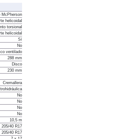
o McPherson
te helicoidal
to torsional
te helicoidal
Sí
No
co ventilado
288 mm
Disco
230 mm
Cremallera
trohidráulica
No
No
No
No
10,5 m
205/40 R17
205/40 R17
7 x 17