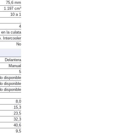
75,6 mm
1.197 cm³
10 a 1
4
 en la culata
. Intercooler
No
Delantera
Manual
5
o disponible
o disponible
o disponible
8,0
15,3
23,5
32,3
40,6
9,5