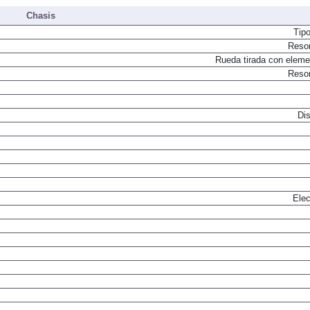
Chasis
Tip
Resor
Rueda tirada con elemen
Resor
Dis
Elec