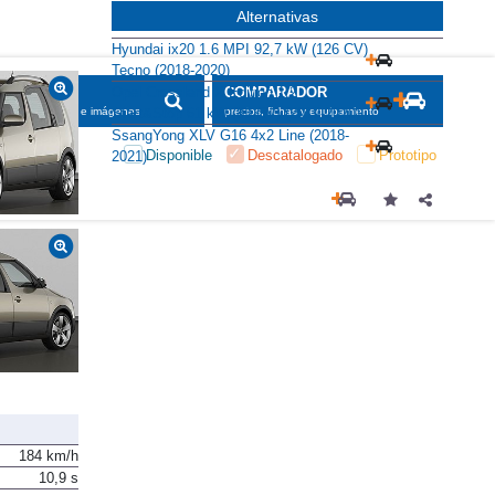
Alternativas
Hyundai ix20 1.6 MPI 92,7 kW (126 CV)
Tecno (2018-2020)
Opel Crossland X Edition 1.2
SCADOR
COMPARADOR
Start&Stop 61 kW (83 CV) (2019-2020)
maciones, fichas e imágenes
precios, fichas y equipamiento
SsangYong XLV G16 4x2 Line (2018-
Disponible
Descatalogado
Prototipo
2021)
184 km/h
10,9 s