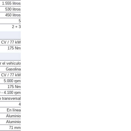
1.555 litros
530 litros
450 litros
5
2 + 3
 CV / 77 kW
175 Nm
r el vehículo
Gasolina
 CV / 77 kW
5.000 rpm
175 Nm
 - 4.100 rpm
o transversal
4
En línea
Aluminio
Aluminio
71 mm