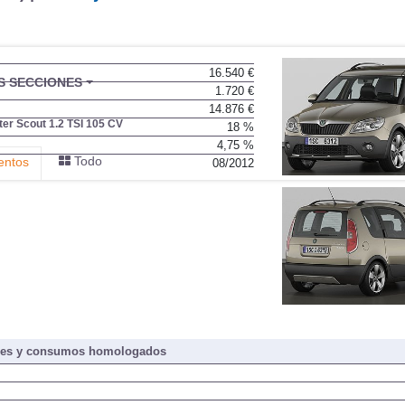
16.540 €
BU
S SECCIONES
1.720 €
infor
14.876 €
er Scout 1.2 TSI 105 CV
18 %
4,75 %
Todo
entos
08/2012
nes y consumos homologados