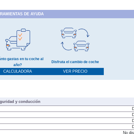
RAMIENTAS DE AYUDA
nto gastas en tu coche al
Disfruta el cambio de coche
año?
CALCULADORA
VER PRECIO
guridad y conducción
D
D
D
D
No dis