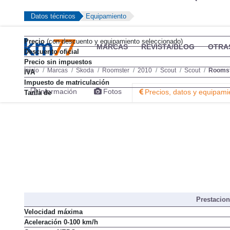
Datos técnicos
Equipamiento
Precio
(con descuento y equipamiento seleccionado)
MARCAS
REVISTA/BLOG
OTRA
Descuento oficial
Precio sin impuestos
Inicio
Marcas
Skoda
Roomster
2010
Scout
Scout
Roomst
IVA
Impuesto de matriculación
Información
Fotos
Precios, datos y equipami
Tarifa de
Prestacio
Velocidad máxima
Aceleración 0-100 km/h