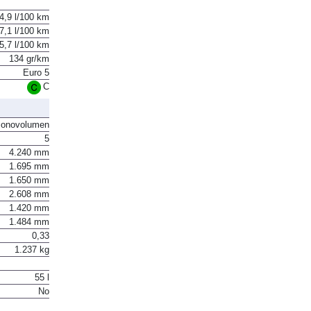
4,9 l/100 km
7,1 l/100 km
5,7 l/100 km
134 gr/km
Euro 5
C
onovolumen
5
4.240 mm
1.695 mm
1.650 mm
2.608 mm
1.420 mm
1.484 mm
0,33
1.237 kg
55 l
No