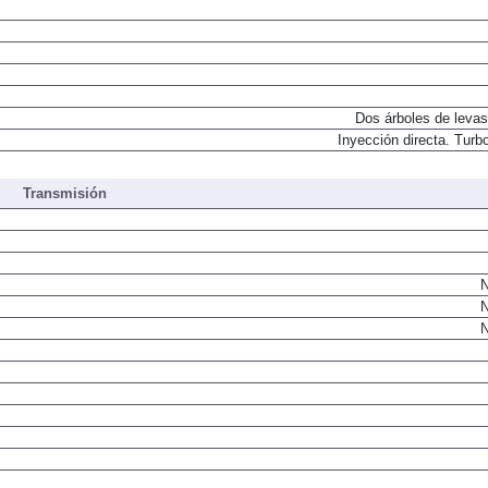
Dos árboles de levas
Inyección directa. Turbo
Transmisión
N
N
N