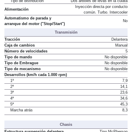
Tipo de distribución
Dos árboles de levas en la culata
Inyección directa por conducto
Alimentación
común. Turbo. Intercooler
Automatismo de parada y
No
arranque del motor ("Stop/Start")
Transmisión
Tracción
Delantera
Caja de cambios
Manual
Número de velocidades
5
Tipo de mando
No disponible
Tipo de Embrague
No disponible
Tipo de mecanismo
No disponible
Desarrollos (km/h cada 1.000 rpm)
1ª
7,9
2ª
14,1
3ª
23,6
4ª
34,6
5ª
45,3
Marcha atrás
8,3
Chasis
Estructura suspensión delantera
Tipo McPherson