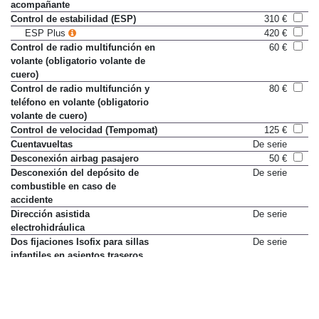
acompañante
Control de estabilidad (ESP)
310 €
ESP Plus
420 €
Control de radio multifunción en
60 €
volante (obligatorio volante de
cuero)
Control de radio multifunción y
80 €
teléfono en volante (obligatorio
volante de cuero)
Control de velocidad (Tempomat)
125 €
Cuentavueltas
De serie
Desconexión airbag pasajero
50 €
Desconexión del depósito de
De serie
combustible en caso de
accidente
Dirección asistida
De serie
electrohidráulica
Dos fijaciones Isofix para sillas
De serie
infantiles en asientos traseros
Espejos exteriores calefactables
Sólo en paquete
Espejos exteriores eléctricos y
170 €
calefactables
Faros antiniebla
De serie