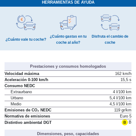
HERRAMIENTAS DE AYUDA
¿Cuánto gastas en tu
Disfruta el cambio de
¿Cuánto vale tu coche?
coche al año?
coche
Prestaciones y consumos homologados
Velocidad máxima
162 km/h
Aceleración 0-100 km/h
15,5 s
Consumo NEDC
Extraurbano
4 l/100 km
Urbano
5,4 l/100 km
Medio
4,5 l/100 km
Emisiones de CO₂ NEDC
119 gr/km
Normativa de emisiones
Euro 5
B
Distintivo ambiental DGT
Dimensiones, peso, capacidades