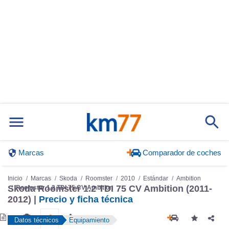
Marcas
Comparador de coches
Inicio
Marcas
Skoda
Roomster
2010
Estándar
Ambition
Skoda Roomster 1.2 TDI 75 CV Ambition (2011-
Roomster 1.2 TDI 75 CV Ambition
2012) |
Precio y ficha técnica
Datos técnicos
Equipamiento