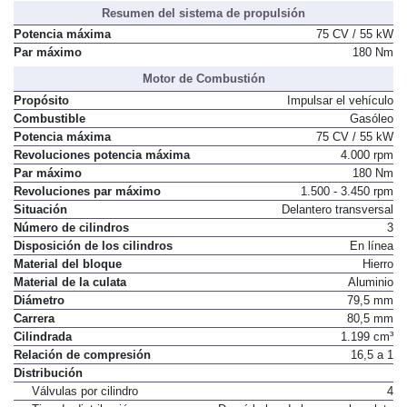
Resumen del sistema de propulsión
Potencia máxima
75 CV / 55 kW
Par máximo
180 Nm
Motor de Combustión
Propósito
Impulsar el vehículo
Combustible
Gasóleo
Potencia máxima
75 CV / 55 kW
Revoluciones potencia máxima
4.000 rpm
Par máximo
180 Nm
Revoluciones par máximo
1.500 - 3.450 rpm
Situación
Delantero transversal
Número de cilindros
3
Disposición de los cilindros
En línea
Material del bloque
Hierro
Material de la culata
Aluminio
Diámetro
79,5 mm
Carrera
80,5 mm
Cilindrada
1.199 cm³
Relación de compresión
16,5 a 1
Distribución
Válvulas por cilindro
4