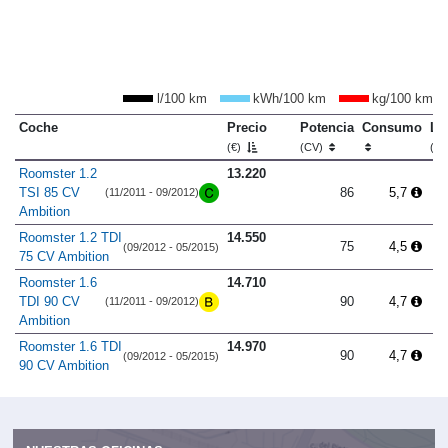
l/100 km
kWh/100 km
kg/100 km
Coche
Precio
Potencia
Consumo
Lo
(€)
(CV)
(m
Roomster 1.2
13.220
TSI 85 CV
86
5,7
(11/2011 - 09/2012)
Ambition
Roomster 1.2 TDI
14.550
75
4,5
(09/2012 - 05/2015)
75 CV Ambition
Roomster 1.6
14.710
TDI 90 CV
90
4,7
(11/2011 - 09/2012)
Ambition
Roomster 1.6 TDI
14.970
90
4,7
(09/2012 - 05/2015)
90 CV Ambition