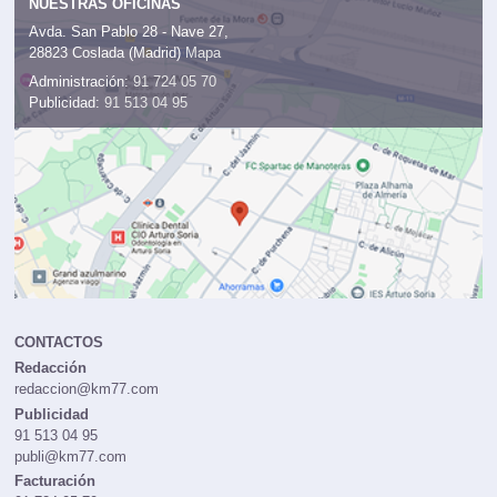
NUESTRAS OFICINAS
Avda. San Pablo 28 - Nave 27,
28823 Coslada (Madrid)
Mapa
Administración:
91 724 05 70
Publicidad:
91 513 04 95
CONTACTOS
Redacción
redaccion@km77.com
Publicidad
91 513 04 95
publi@km77.com
Facturación