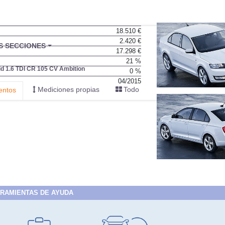
18.510 €
2.420 €
BU
S SECCIONES
17.298 €
infor
21 %
d 1.6 TDI CR 105 CV Ambition
0 %
04/2015
Mediciones propias
Todo
entos
RAMIENTAS DE AYUDA