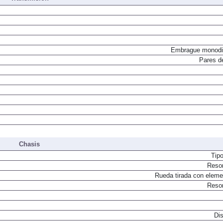
Embrague monodi
Pares d
Chasis
Tip
Resor
Rueda tirada con elemen
Resor
Dis