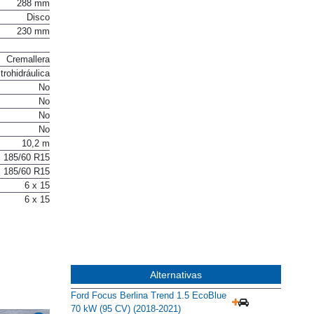
288 mm
Disco
230 mm
Cremallera
trohidráulica
No
No
No
No
10,2 m
185/60 R15
185/60 R15
6 x 15
6 x 15
Alternativas
Ford Focus Berlina Trend 1.5 EcoBlue
70 kW (95 CV) (2018-2021)