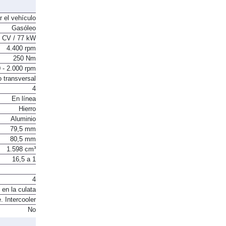
r el vehículo
Gasóleo
 CV / 77 kW
4.400 rpm
250 Nm
 - 2.000 rpm
o transversal
4
En línea
Hierro
Aluminio
79,5 mm
80,5 mm
1.598 cm³
16,5 a 1
4
 en la culata
. Intercooler
No