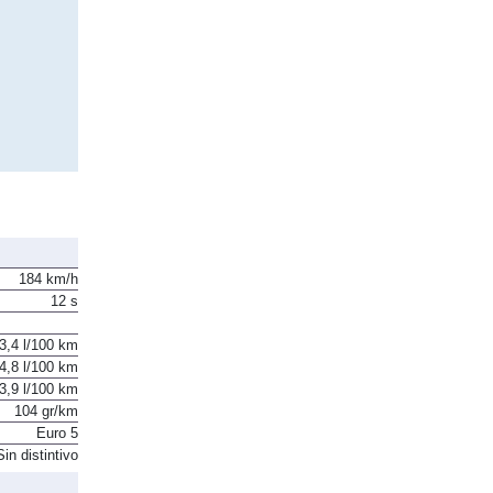
184 km/h
12 s
3,4 l/100 km
4,8 l/100 km
3,9 l/100 km
104 gr/km
Euro 5
Sin distintivo