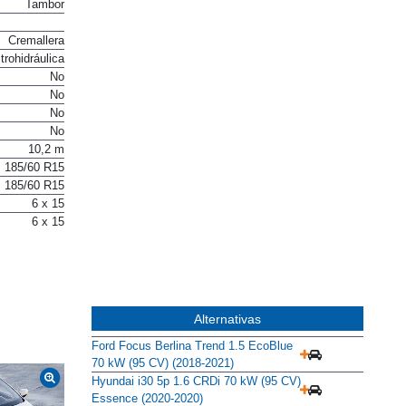
co ventilado
Tambor
Cremallera
trohidráulica
No
No
No
No
10,2 m
185/60 R15
185/60 R15
6 x 15
6 x 15
Alternativas
Ford Focus Berlina Trend 1.5 EcoBlue
70 kW (95 CV) (2018-2021)
Hyundai i30 5p 1.6 CRDi 70 kW (95 CV)