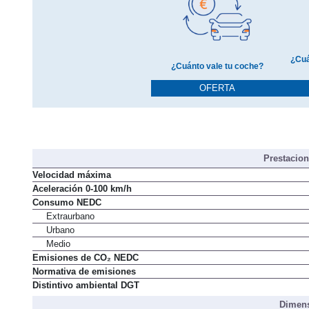
¿Cuá
¿Cuánto vale tu coche?
OFERTA
Prestacio
Velocidad máxima
Aceleración 0-100 km/h
Consumo NEDC
Extraurbano
Urbano
Medio
Emisiones de CO₂ NEDC
Normativa de emisiones
Distintivo ambiental DGT