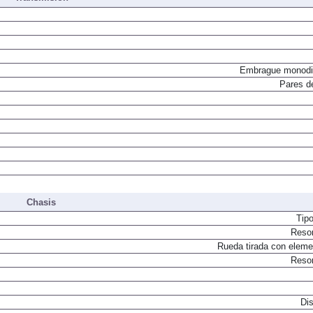
Transmisión
Embrague monodi
Pares d
Chasis
Tip
Resor
Rueda tirada con elemen
Resor