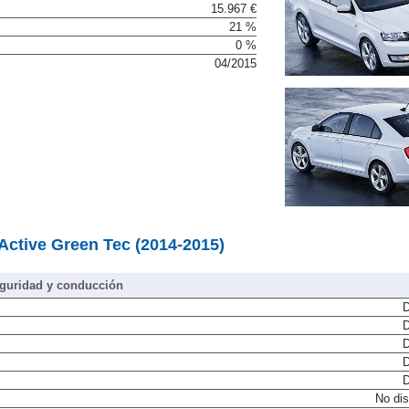
2.420 €
15.967 €
21 %
0 %
04/2015
Active Green Tec (2014-2015)
guridad y conducción
D
D
D
D
D