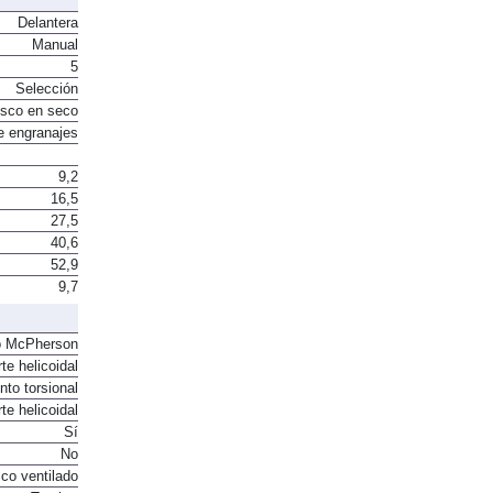
Delantera
Manual
5
Selección
sco en seco
e engranajes
9,2
16,5
27,5
40,6
52,9
9,7
o McPherson
te helicoidal
to torsional
te helicoidal
Sí
No