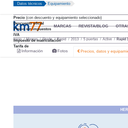
Datos técnicos
Equipamiento
Precio
(con descuento y equipamiento seleccionado)
Descuento oficial
MARCAS
REVISTA/BLOG
OTRA
Precio sin impuestos
IVA
Inicio
Marcas
Skoda
Rapid
2013
5 puertas
Active
Rapid 
Impuesto de matriculación
Tarifa de
Información
Fotos
Precios, datos y equipami
HER