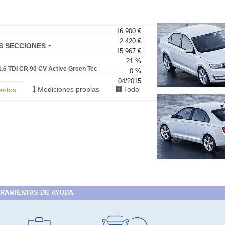
16.900 €
2.420 €
BU
S SECCIONES
15.967 €
infor
21 %
1.6 TDI CR 90 CV Active Green Tec
0 %
04/2015
Mediciones propias
Todo
entos
RAMIENTAS DE AYUDA