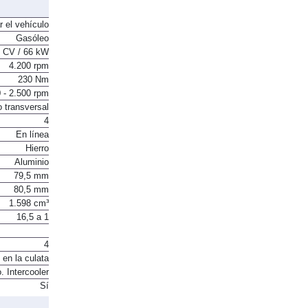
r el vehículo
Gasóleo
 CV / 66 kW
4.200 rpm
230 Nm
 - 2.500 rpm
o transversal
4
En línea
Hierro
Aluminio
79,5 mm
80,5 mm
1.598 cm³
16,5 a 1
4
 en la culata
. Intercooler
Sí