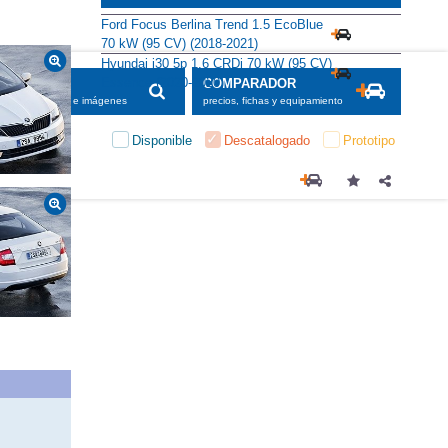
Alternativas
Ford Focus Berlina Trend 1.5 EcoBlue
70 kW (95 CV) (2018-2021)
Hyundai i30 5p 1.6 CRDi 70 kW (95 CV)
Essence (2020-2020)
SCADOR
COMPARADOR
maciones, fichas e imágenes
precios, fichas y equipamiento
Disponible
Descatalogado
Prototipo