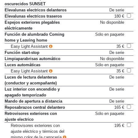
oscurecidos SUNSET
Elevalunas electricos delanteros
De serie
Elevalunas electricos traseros
180 €
Espejos exteriores plegables
No disponible
eléctricamente
Función de alumbrado Coming
Sólo en paquete
home y Leaving home
Easy Light Assistant
35 €
Función start-stop
De serie
Limpiaparabrisas automático
No disponible
Luces automáticas
Sólo en paquete
Easy Light Assistant
35 €
Luces de lectura delanteras
De serie
(conductor y acompañante)
Luz interior con encendido y
De serie
apagado temporizado
Mando de apertura a distancia
De serie
Reposabrazos central delantero
165 €
Retrovisores exteriores con
Sólo en paquete
ajuste electrico
Retrovisores exteriores con
195 €
ajuste eléctrico y térmicos del
mismo color de la carrocería