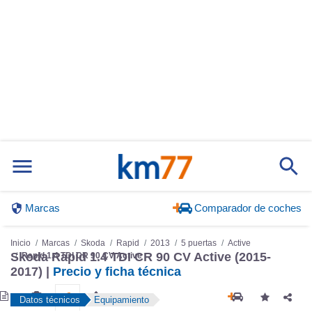
Marcas
Comparador de coches
Inicio
Marcas
Skoda
Rapid
2013
5 puertas
Active
Skoda Rapid 1.4 TDI CR 90 CV Active (2015-
Rapid 1.4 TDI CR 90 CV Active
2017) |
Precio y ficha técnica
Datos técnicos
Equipamiento