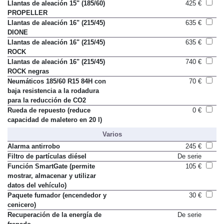
Llantas de aleación 15" (185/60)
425 €
PROPELLER
Llantas de aleación 16" (215/45)
635 €
DIONE
Llantas de aleación 16" (215/45)
635 €
ROCK
Llantas de aleación 16" (215/45)
740 €
ROCK negras
Neumáticos 185/60 R15 84H con
70 €
baja resistencia a la rodadura
para la reducción de CO2
Rueda de repuesto (reduce
0 €
capacidad de maletero en 20 l)
Varios
Alarma antirrobo
245 €
Filtro de partículas diésel
De serie
Función SmartGate (permite
105 €
mostrar, almacenar y utilizar
datos del vehículo)
Paquete fumador (encendedor y
30 €
cenicero)
Recuperación de la energía de
De serie