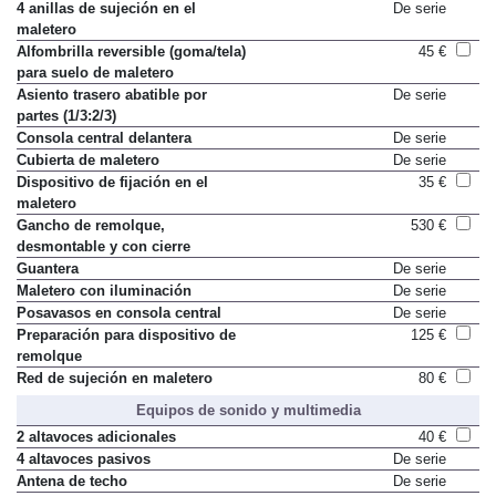
4 anillas de sujeción en el
De serie
maletero
Alfombrilla reversible (goma/tela)
45 €
para suelo de maletero
Asiento trasero abatible por
De serie
partes (1/3:2/3)
Consola central delantera
De serie
Cubierta de maletero
De serie
Dispositivo de fijación en el
35 €
maletero
Gancho de remolque,
530 €
desmontable y con cierre
Guantera
De serie
Maletero con iluminación
De serie
Posavasos en consola central
De serie
Preparación para dispositivo de
125 €
remolque
Red de sujeción en maletero
80 €
Equipos de sonido y multimedia
2 altavoces adicionales
40 €
4 altavoces pasivos
De serie
Antena de techo
De serie