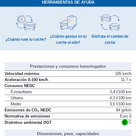
HERRAMIENTAS DE AYUDA
¿Cuánto gastas en tu
Disfruta el cambio de
¿Cuánto vale tu coche?
coche al año?
coche
Prestaciones y consumos homologados
Velocidad máxima
185 km/h
Aceleración 0-100 km/h
11,7 s
Consumo NEDC
Extraurbano
3,4 l/100 km
Urbano
4,2 l/100 km
Medio
3,6 l/100 km
Emisiones de CO₂ NEDC
94 gr/km
Normativa de emisiones
Euro 6
C
Distintivo ambiental DGT
Dimensiones, peso, capacidades