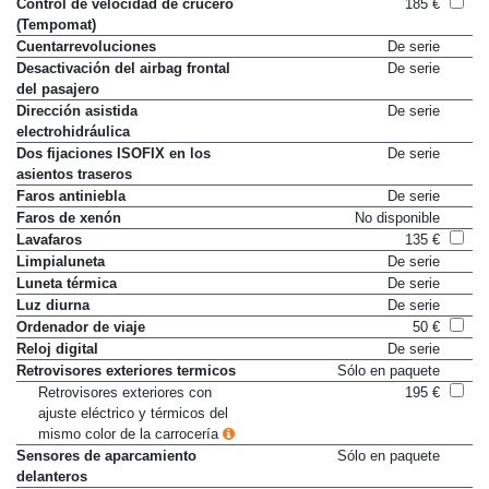
Control de velocidad de crucero
185 €
(Tempomat)
Cuentarrevoluciones
De serie
Desactivación del airbag frontal
De serie
del pasajero
Dirección asistida
De serie
electrohidráulica
Dos fijaciones ISOFIX en los
De serie
asientos traseros
Faros antiniebla
De serie
Faros de xenón
No disponible
Lavafaros
135 €
Limpialuneta
De serie
Luneta térmica
De serie
Luz diurna
De serie
Ordenador de viaje
50 €
Reloj digital
De serie
Retrovisores exteriores termicos
Sólo en paquete
Retrovisores exteriores con
195 €
ajuste eléctrico y térmicos del
mismo color de la carrocería
Sensores de aparcamiento
Sólo en paquete
delanteros