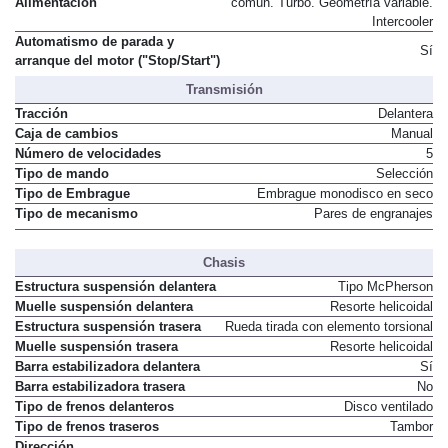
Alimentación
común. Turbo. Geometría variable.
Intercooler
Automatismo de parada y
Sí
arranque del motor ("Stop/Start")
Transmisión
Tracción
Delantera
Caja de cambios
Manual
Número de velocidades
5
Tipo de mando
Selección
Tipo de Embrague
Embrague monodisco en seco
Tipo de mecanismo
Pares de engranajes
Chasis
Estructura suspensión delantera
Tipo McPherson
Muelle suspensión delantera
Resorte helicoidal
Estructura suspensión trasera
Rueda tirada con elemento torsional
Muelle suspensión trasera
Resorte helicoidal
Barra estabilizadora delantera
Sí
Barra estabilizadora trasera
No
Tipo de frenos delanteros
Disco ventilado
Tipo de frenos traseros
Tambor
Dirección