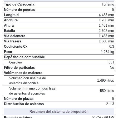
Tipo de Carrocería
Turismo
Número de puertas
5
Longitud
4.483 mm
Anchura
1.706 mm
Altura
1.461 mm
Batalla
2.602 mm
Vía delantera
1.463 mm
Vía trasera
1.500 mm
Coeficiente Cx
0,3
Peso
1.234 kg
Depósito de combustible
Gasóleo
55 l
Filtro de partículas
No
Volúmenes de maletero
Volumen con una fila de
1.490 litros
asientos disponible
Volumen mínimo con dos filas
550 litros
de asientos disponibles
Número de plazas
5
Distribución de asientos
2 + 3
Resumen del sistema de propulsión
Potencia máxima
90 CV / 66 kW