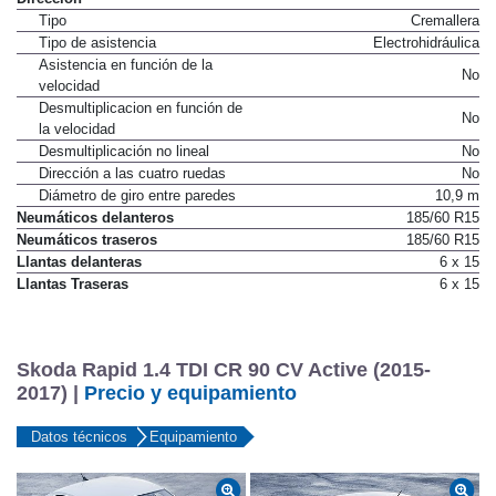
Tipo
Cremallera
Tipo de asistencia
Electrohidráulica
Asistencia en función de la
No
velocidad
Desmultiplicacion en función de
No
la velocidad
Desmultiplicación no lineal
No
Dirección a las cuatro ruedas
No
Diámetro de giro entre paredes
10,9 m
Neumáticos delanteros
185/60 R15
Neumáticos traseros
185/60 R15
Llantas delanteras
6 x 15
Llantas Traseras
6 x 15
Skoda Rapid 1.4 TDI CR 90 CV Active (2015-
2017) |
Precio y equipamiento
Datos técnicos
Equipamiento