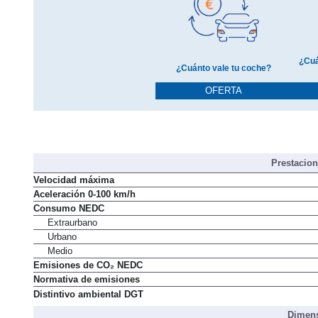
¿Cuá
¿Cuánto vale tu coche?
OFERTA
Prestacio
Velocidad máxima
Aceleración 0-100 km/h
Consumo NEDC
Extraurbano
Urbano
Medio
Emisiones de CO₂ NEDC
Normativa de emisiones
Distintivo ambiental DGT
Dimens