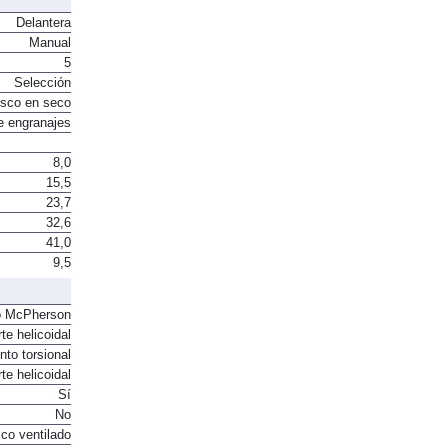
Delantera
Manual
5
Selección
sco en seco
e engranajes
8,0
15,5
23,7
32,6
41,0
9,5
o McPherson
te helicoidal
to torsional
te helicoidal
Sí
No
co ventilado