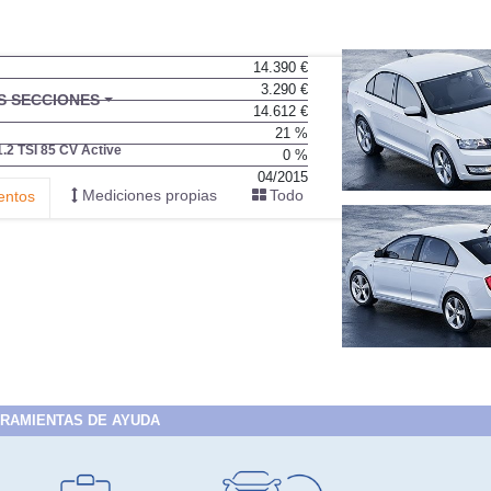
14.390 €
3.290 €
BU
S SECCIONES
14.612 €
infor
21 %
1.2 TSI 85 CV Active
0 %
04/2015
Mediciones propias
Todo
entos
RAMIENTAS DE AYUDA