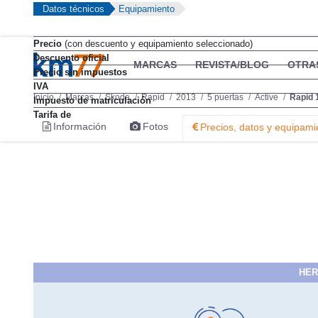
Datos técnicos
Equipamiento
Precio
(con descuento y equipamiento seleccionado)
Descuento oficial
MARCAS
REVISTA/BLOG
OTRA
Precio sin impuestos
IVA
Inicio
Marcas
Skoda
Rapid
2013
5 puertas
Active
Rapid 
Impuesto de matriculación
Tarifa de
Información
Fotos
Precios, datos y equipami
HER