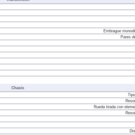
Embrague monodi
Pares d
Chasis
Tip
Resor
Rueda tirada con elemen
Resor
Dis