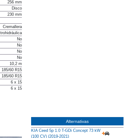
256 mm
Disco
230 mm
Cremallera
trohidráulica
No
No
No
No
10,2 m
185/60 R15
185/60 R15
6 x 15
6 x 15
Alternativas
KIA Ceed 5p 1.0 T-GDi Concept 73 kW
(100 CV) (2019-2021)