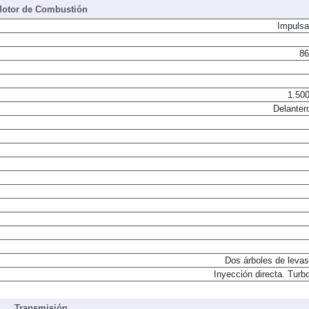
otor de Combustión
Impulsa
86
1.500
Delanter
Dos árboles de levas
Inyección directa. Turbo
Transmisión