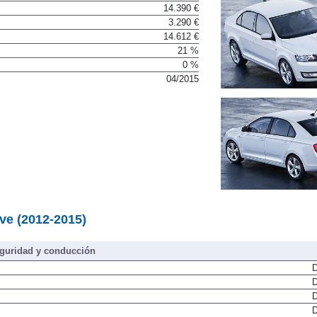
14.390 €
3.290 €
14.612 €
21 %
0 %
04/2015
ve (2012-2015)
guridad y conducción
D
D
D
D