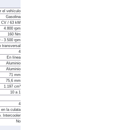
r el vehículo
Gasolina
 CV / 63 kW
4.800 rpm
160 Nm
 - 3.500 rpm
o transversal
4
En línea
Aluminio
Aluminio
71 mm
75,6 mm
1.197 cm³
10 a 1
4
 en la culata
. Intercooler
No