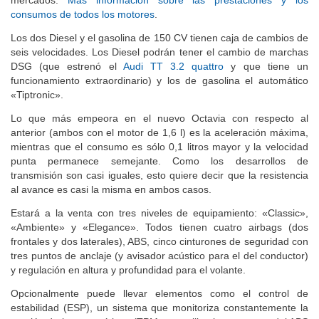
mercados.
Más información sobre las prestaciones y los
consumos de todos los motores
.
Los dos Diesel y el gasolina de 150 CV tienen caja de cambios de
seis velocidades. Los Diesel podrán tener el cambio de marchas
DSG (que estrenó el
Audi TT 3.2 quattro
y que tiene un
funcionamiento extraordinario) y los de gasolina el automático
«Tiptronic».
Lo que más empeora en el nuevo Octavia con respecto al
anterior (ambos con el motor de 1,6 l) es la aceleración máxima,
mientras que el consumo es sólo 0,1 litros mayor y la velocidad
punta permanece semejante. Como los desarrollos de
transmisión son casi iguales, esto quiere decir que la resistencia
al avance es casi la misma en ambos casos.
Estará a la venta con tres niveles de equipamiento: «Classic»,
«Ambiente» y «Elegance». Todos tienen cuatro airbags (dos
frontales y dos laterales), ABS, cinco cinturones de seguridad con
tres puntos de anclaje (y avisador acústico para el del conductor)
y regulación en altura y profundidad para el volante.
Opcionalmente puede llevar elementos como el control de
estabilidad (ESP), un sistema que monitoriza constantemente la