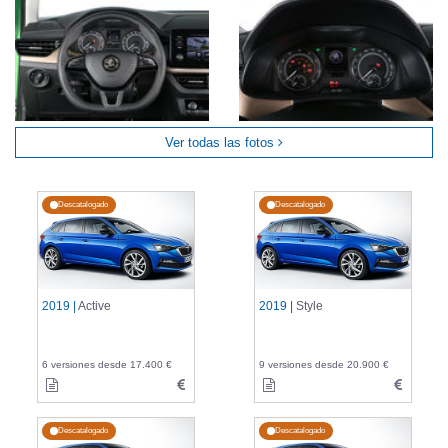
Ver todas las fotos
Descatalogado
Descatalogado
2019 |
Active
2019 |
Style
6 versiones desde 17.400 €
9 versiones desde 20.900 €
Descatalogado
Descatalogado