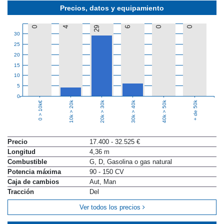
Precios, datos y equipamiento
0
4
29
6
0
0
30
25
20
15
10
5
0
10k > 20k
20k > 30k
30k > 40k
40k > 50k
+ de 50k
0 > 10k€
Precio
17.400 - 32.525 €
Longitud
4,36 m
Combustible
G, D, Gasolina o gas natural
Potencia máxima
90 - 150 CV
Caja de cambios
Aut, Man
Tracción
Del
Ver todos los precios