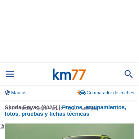
Marcas
Comparador de coches
Skoda Enyaq (2025) |
Precios, equipamientos,
Inicio
Marcas
Skoda
Enyaq
2025
Estándar
fotos, pruebas y fichas técnicas