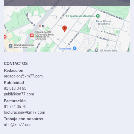
CONTACTOS
Redacción
redaccion@km77.com
Publicidad
91 513 04 95
publi@km77.com
Facturación
91 724 05 70
facturacion@km77.com
Trabaja con nosotros
rrhh@km77.com