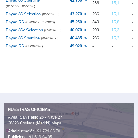
Enyaq 85 Sportline
41.750
286
15,1
4.
(01/2025 - 05/2026)
Enyaq 85 Selection
43.270
286
15,1
4.
(05/2026 - )
Enyaq RS
45.250
340
15,8
4.
(07/2025 - 05/2026)
Enyaq 85x Selection
46.070
299
15,3
4.
(05/2026 - )
Enyaq 85 Sportline
46.435
286
15,3
4.
(05/2026 - )
Enyaq RS
49.920
-
-
-
(05/2026 - )
NUESTRAS OFICINAS
Avda. San Pablo 28 - Nave 27,
28823 Coslada (Madrid)
Mapa
Administración:
91 724 05 70
Publicidad:
91 513 04 95