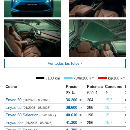
Ver todas las fotos
l/100 km
kWh/100 km
kg/100 km
Coche
Precio
Potencia
Consumo
Lo
(€)
(CV)
(m
Enyaq 60
36.200
204
15,5
4.
(01/2025 - 05/2026)
Enyaq 85
38.600
286
15
4.
(01/2025 - 05/2026)
Enyaq 60 Selection
40.610
190
15
4.
(05/2026 - )
Enyaq 85x
41.300
286
15,7
4.
(01/2025 - 05/2026)