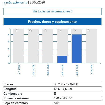
y más autonomía
|
28/05/2026
Ver todas las informaciones
Precios, datos y equipamiento
0
0
0
2
8
0
8
6
4
2
0
10k > 20k
20k > 30k
30k > 40k
40k > 50k
+ de 50k
0 > 10k€
Precio
36.200 - 49.920 €
Longitud
4,66 - 4,66 m
Combustible
E
Potencia máxima
190 - 340 CV
Caja de cambios
Aut