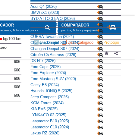
Audi Q4 (2026)
BMW iX1 (2023)
BYD ATTO 3 EVO (2026)
BYD Seal U (2024)
SCADOR
COMPARADOR
BYD Sealion 7 (2025)
maciones, fichas e imágenes
precios, fichas y equipamiento
CUPRA Tavascan (2024)
kg/100 km
Disponible
Descatalogado
Prototipo
Changan Deepal S05 (2024)
tero
Changan Deepal S07 (2024)
Citroën C5 Aircross (2026)
DS N°7 (2026)
606
Ford Capri (2025)
606
Ford Explorer (2024)
606
Ford Mustang SUV (2020)
Geely E5 (2024)
606
Hyundai IONIQ 5 (2025)
606
Jeep Compass (2025)
KGM Torres (2024)
KIA EV5 (2025)
LYNK&CO 02 (2025)
Leapmotor B10 (2025)
Leapmotor C10 (2024)
Lexus RZ (2026)