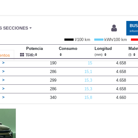
BU
S SECCIONES
infor
l/100 km
kWh/100 km
Potencia
Consumo
Longitud
Male
Todo
entos
(CV)
(mm)
(l)
0
190
15
4.658
0
286
15,1
4.658
0
299
15,3
4.658
5
286
15,3
4.658
0
340
15,8
4.660