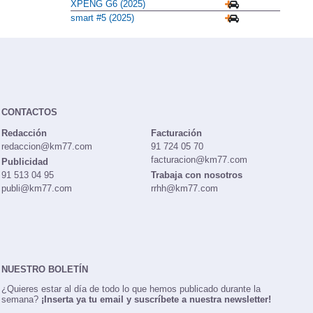
XPENG G6 (2025)
smart #5 (2025)
CONTACTOS
Redacción
Facturación
redaccion@km77.com
91 724 05 70
facturacion@km77.com
Publicidad
91 513 04 95
Trabaja con nosotros
publi@km77.com
rrhh@km77.com
NUESTRO BOLETÍN
¿Quieres estar al día de todo lo que hemos publicado durante la
semana?
¡Inserta ya tu email y suscríbete a nuestra newsletter!