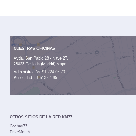
NUESTRAS OFICINAS
Avda. San Pablo 28 - Nave 27,
28823 Coslada (Madrid)
Mapa
Administración:
91 724 05 70
Publicidad:
91 513 04 95
OTROS SITIOS DE LA RED KM77
Coches77
DriveMatch