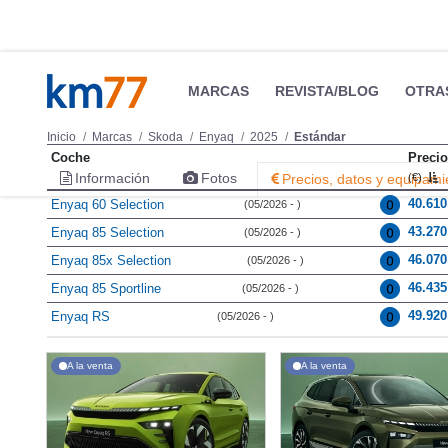
MARCAS
REVISTA/BLOG
OTRA
Inicio
Marcas
Skoda
Enyaq
2025
Estándar
Coche
Precio
Información
Fotos
Precios, datos y equipami
(€)
40.61
Enyaq 60 Selection
(05/2026 - )
43.27
Enyaq 85 Selection
(05/2026 - )
46.07
Enyaq 85x Selection
(05/2026 - )
46.43
Enyaq 85 Sportline
(05/2026 - )
49.92
Enyaq RS
(05/2026 - )
A la venta
A la venta