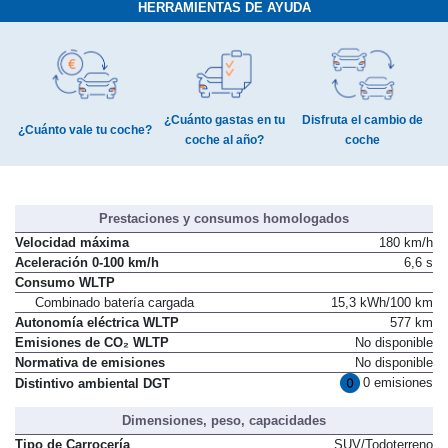
HERRAMIENTAS DE AYUDA
¿Cuánto gastas en tu
Disfruta el cambio de
¿Cuánto vale tu coche?
coche al año?
coche
Prestaciones y consumos homologados
Velocidad máxima
180 km/h
Aceleración 0-100 km/h
6,6 s
Consumo WLTP
Combinado batería cargada
15,3 kWh/100 km
Autonomía eléctrica WLTP
577 km
Emisiones de CO₂ WLTP
No disponible
Normativa de emisiones
No disponible
0 emisiones
Distintivo ambiental DGT
Dimensiones, peso, capacidades
Tipo de Carrocería
SUV/Todoterreno