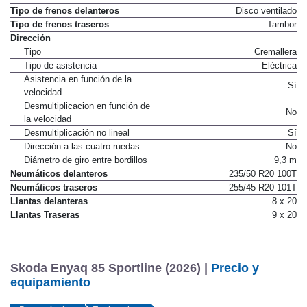
Tipo de frenos delanteros
Disco ventilado
Tipo de frenos traseros
Tambor
Dirección
Tipo
Cremallera
Tipo de asistencia
Eléctrica
Asistencia en función de la
Sí
velocidad
Desmultiplicacion en función de
No
la velocidad
Desmultiplicación no lineal
Sí
Dirección a las cuatro ruedas
No
Diámetro de giro entre bordillos
9,3 m
Neumáticos delanteros
235/50 R20 100T
Neumáticos traseros
255/45 R20 101T
Llantas delanteras
8 x 20
Llantas Traseras
9 x 20
Skoda Enyaq 85 Sportline (2026) |
Precio y
equipamiento