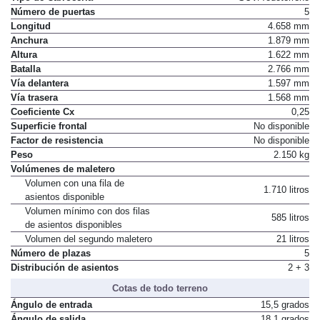
Número de puertas
5
Longitud
4.658 mm
Anchura
1.879 mm
Altura
1.622 mm
Batalla
2.766 mm
Vía delantera
1.597 mm
Vía trasera
1.568 mm
Coeficiente Cx
0,25
Superficie frontal
No disponible
Factor de resistencia
No disponible
Peso
2.150 kg
Volúmenes de maletero
Volumen con una fila de
1.710 litros
asientos disponible
Volumen mínimo con dos filas
585 litros
de asientos disponibles
Volumen del segundo maletero
21 litros
Número de plazas
5
Distribución de asientos
2 + 3
Cotas de todo terreno
Ángulo de entrada
15,5 grados
Ángulo de salida
18,1 grados