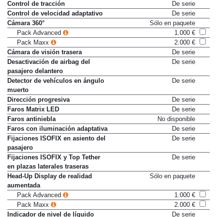
Control de tracción
De serie
Control de velocidad adaptativo
De serie
Cámara 360°
Sólo en paquete
Pack Advanced
1.000 €
Pack Maxx
2.000 €
Cámara de visión trasera
De serie
Desactivación de airbag del
De serie
pasajero delantero
Detector de vehículos en ángulo
De serie
muerto
Dirección progresiva
De serie
Faros Matrix LED
De serie
Faros antiniebla
No disponible
Faros con iluminación adaptativa
De serie
Fijaciones ISOFIX en asiento del
De serie
pasajero
Fijaciones ISOFIX y Top Tether
De serie
en plazas laterales traseras
Head-Up Display de realidad
Sólo en paquete
aumentada
Pack Advanced
1.000 €
Pack Maxx
2.000 €
Indicador de nivel de líquido
De serie