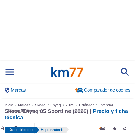
Marcas
Comparador de coches
Inicio
Marcas
Skoda
Enyaq
2025
Estándar
Estándar
Skoda Enyaq 85 Sportline (2026) |
Precio y ficha
Enyaq 85 Sportline
técnica
Datos técnicos
Equipamiento