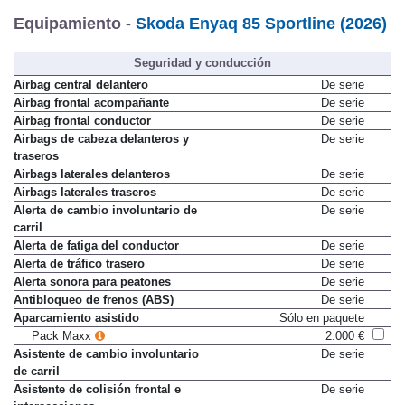
Equipamiento -
Skoda Enyaq 85 Sportline (2026)
Seguridad y conducción
Airbag central delantero
De serie
Airbag frontal acompañante
De serie
Airbag frontal conductor
De serie
Airbags de cabeza delanteros y
De serie
traseros
Airbags laterales delanteros
De serie
Airbags laterales traseros
De serie
Alerta de cambio involuntario de
De serie
carril
Alerta de fatiga del conductor
De serie
Alerta de tráfico trasero
De serie
Alerta sonora para peatones
De serie
Antibloqueo de frenos (ABS)
De serie
Aparcamiento asistido
Sólo en paquete
Pack Maxx
2.000 €
Asistente de cambio involuntario
De serie
de carril
Asistente de colisión frontal e
De serie