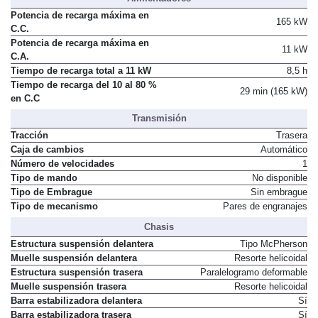
Potencia de recarga máxima en
165 kW
C.C.
Potencia de recarga máxima en
11 kW
C.A.
Tiempo de recarga total a 11 kW
8,5 h
Tiempo de recarga del 10 al 80 %
29 min (165 kW)
en C.C
Transmisión
Tracción
Trasera
Caja de cambios
Automático
Número de velocidades
1
Tipo de mando
No disponible
Tipo de Embrague
Sin embrague
Tipo de mecanismo
Pares de engranajes
Chasis
Estructura suspensión delantera
Tipo McPherson
Muelle suspensión delantera
Resorte helicoidal
Estructura suspensión trasera
Paralelogramo deformable
Muelle suspensión trasera
Resorte helicoidal
Barra estabilizadora delantera
Sí
Barra estabilizadora trasera
Sí