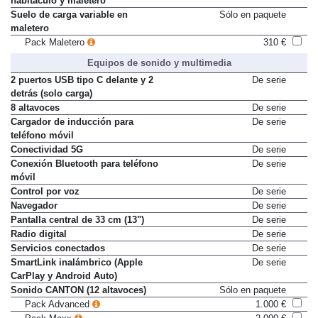
habitáculo y maletero
Suelo de carga variable en
Sólo en paquete
maletero
Pack Maletero
310 €
Equipos de sonido y multimedia
2 puertos USB tipo C delante y 2
De serie
detrás (solo carga)
8 altavoces
De serie
Cargador de inducción para
De serie
teléfono móvil
Conectividad 5G
De serie
Conexión Bluetooth para teléfono
De serie
móvil
Control por voz
De serie
Navegador
De serie
Pantalla central de 33 cm (13")
De serie
Radio digital
De serie
Servicios conectados
De serie
SmartLink inalámbrico (Apple
De serie
CarPlay y Android Auto)
Sonido CANTON (12 altavoces)
Sólo en paquete
Pack Advanced
1.000 €