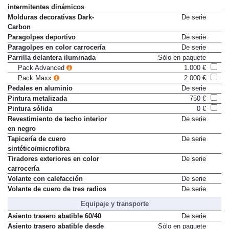
intermitentes dinámicos
Molduras decorativas Dark-
De serie
Carbon
Paragolpes deportivo
De serie
Paragolpes en color carrocería
De serie
Parrilla delantera iluminada
Sólo en paquete
Pack Advanced
1.000 €
Pack Maxx
2.000 €
Pedales en aluminio
De serie
Pintura metalizada
750 €
Pintura sólida
0 €
Revestimiento de techo interior
De serie
en negro
Tapicería de cuero
De serie
sintético/microfibra
Tiradores exteriores en color
De serie
carrocería
Volante con calefacción
De serie
Volante de cuero de tres radios
De serie
Equipaje y transporte
Asiento trasero abatible 60/40
De serie
Asiento trasero abatible desde
Sólo en paquete