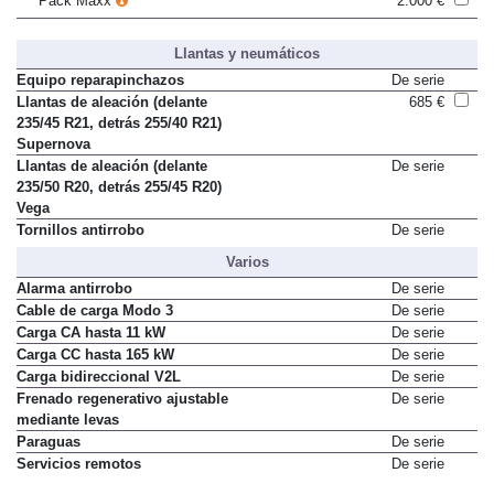
Pack Maxx
2.000 €
Llantas y neumáticos
Equipo reparapinchazos
De serie
Llantas de aleación (delante
685 €
235/45 R21, detrás 255/40 R21)
Supernova
Llantas de aleación (delante
De serie
235/50 R20, detrás 255/45 R20)
Vega
Tornillos antirrobo
De serie
Varios
Alarma antirrobo
De serie
Cable de carga Modo 3
De serie
Carga CA hasta 11 kW
De serie
Carga CC hasta 165 kW
De serie
Carga bidireccional V2L
De serie
Frenado regenerativo ajustable
De serie
mediante levas
Paraguas
De serie
Servicios remotos
De serie