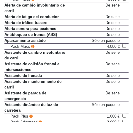
Alerta de cambio involuntario de
De serie
carril
Alerta de fatiga del conductor
De serie
Alerta de tráfico trasero
De serie
Alerta sonora para peatones
De serie
Antibloqueo de frenos (ABS)
De serie
Aparcamiento asistido
Sólo en paquete
Pack Maxx
4.000 €
Asistente de cambio involuntario
De serie
de carril
Asistente de colisión frontal e
De serie
intersecciones
Asistente de frenada
De serie
Asistente de mantenimiento de
De serie
carril
Asistente de parada de
De serie
emergencia
Asistente dinámico de luz de
Sólo en paquete
carretera
Pack Plus
1.000 €
Pack Advanced
3.000 €
Pack Maxx
4.000 €