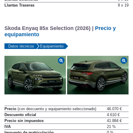
Llantas Traseras
8 x 19
Skoda Enyaq 85x Selection (2026) |
Precio y
equipamiento
Datos técnicos
Equipamiento
Precio
(con descuento y equipamiento seleccionado)
46.070 €
Descuento oficial
4.610 €
Precio sin impuestos
41.884 €
IVA
21 %
Impuesto de matriculación
0 %