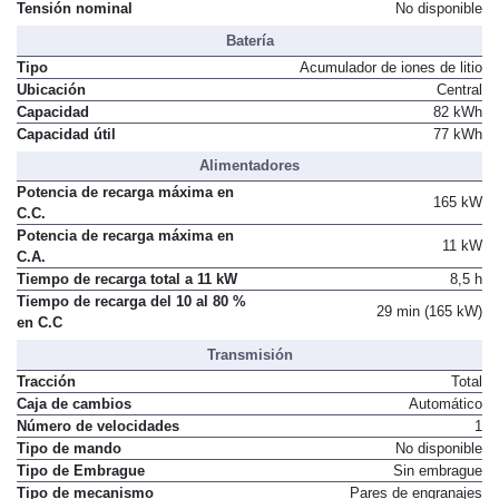
Tensión nominal
No disponible
Batería
Tipo
Acumulador de iones de litio
Ubicación
Central
Capacidad
82 kWh
Capacidad útil
77 kWh
Alimentadores
Potencia de recarga máxima en
165 kW
C.C.
Potencia de recarga máxima en
11 kW
C.A.
Tiempo de recarga total a 11 kW
8,5 h
Tiempo de recarga del 10 al 80 %
29 min (165 kW)
en C.C
Transmisión
Tracción
Total
Caja de cambios
Automático
Número de velocidades
1
Tipo de mando
No disponible
Tipo de Embrague
Sin embrague
Tipo de mecanismo
Pares de engranajes