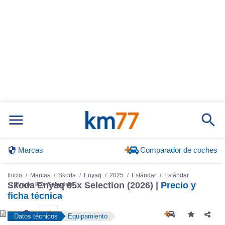
Marcas
Comparador de coches
Inicio
Marcas
Skoda
Enyaq
2025
Estándar
Estándar
Skoda Enyaq 85x Selection (2026) |
Precio y
Enyaq 85x Selection
ficha técnica
Datos técnicos
Equipamiento