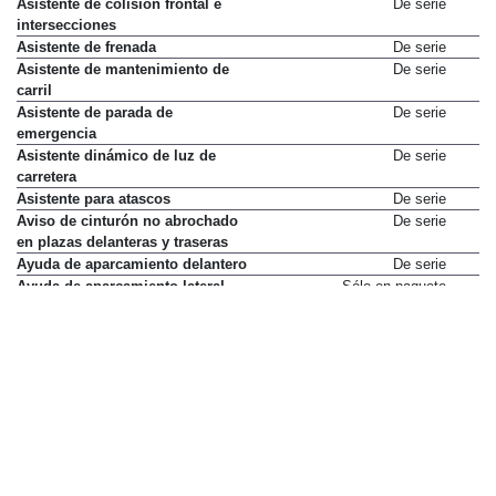
Asistente de colisión frontal e
De serie
intersecciones
Asistente de frenada
De serie
Asistente de mantenimiento de
De serie
carril
Asistente de parada de
De serie
emergencia
Asistente dinámico de luz de
De serie
carretera
Asistente para atascos
De serie
Aviso de cinturón no abrochado
De serie
en plazas delanteras y traseras
Ayuda de aparcamiento delantero
De serie
Ayuda de aparcamiento lateral
Sólo en paquete
Pack Maxx
2.000 €
Ayuda de aparcamiento trasero
De serie
Ayuda de arranque en cuesta
De serie
Chasis adaptativo DCC
Sólo en paquete
Pack Maxx
2.000 €
Cinturones delanteros regulables
De serie
en altura
Control de estabilidad
De serie
Control de presión de
De serie