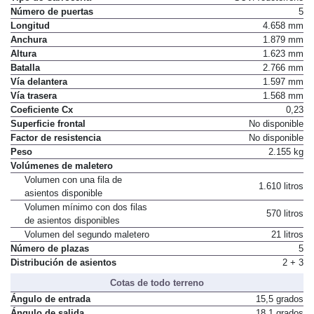
Número de puertas
5
Longitud
4.658 mm
Anchura
1.879 mm
Altura
1.623 mm
Batalla
2.766 mm
Vía delantera
1.597 mm
Vía trasera
1.568 mm
Coeficiente Cx
0,23
Superficie frontal
No disponible
Factor de resistencia
No disponible
Peso
2.155 kg
Volúmenes de maletero
Volumen con una fila de
1.610 litros
asientos disponible
Volumen mínimo con dos filas
570 litros
de asientos disponibles
Volumen del segundo maletero
21 litros
Número de plazas
5
Distribución de asientos
2 + 3
Cotas de todo terreno
Ángulo de entrada
15,5 grados
Ángulo de salida
18,1 grados