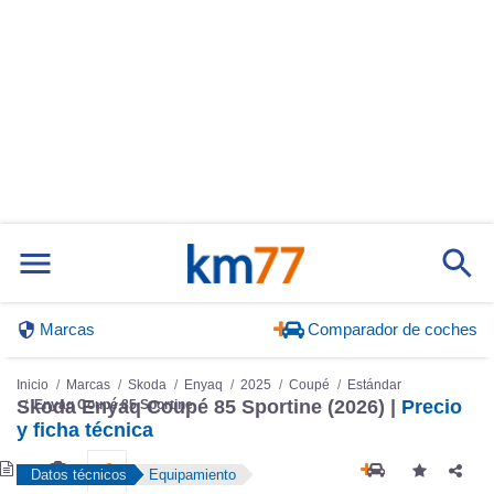
Marcas
Comparador de coches
Inicio
Marcas
Skoda
Enyaq
2025
Coupé
Estándar
Skoda Enyaq Coupé 85 Sportine (2026) |
Precio
Enyaq Coupé 85 Sportine
y ficha técnica
Datos técnicos
Equipamiento