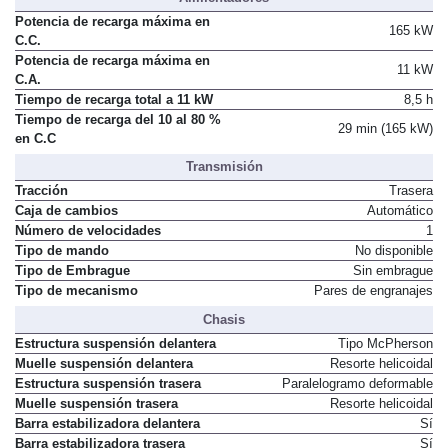
Potencia de recarga máxima en
165 kW
C.C.
Potencia de recarga máxima en
11 kW
C.A.
Tiempo de recarga total a 11 kW
8,5 h
Tiempo de recarga del 10 al 80 %
29 min (165 kW)
en C.C
Transmisión
Tracción
Trasera
Caja de cambios
Automático
Número de velocidades
1
Tipo de mando
No disponible
Tipo de Embrague
Sin embrague
Tipo de mecanismo
Pares de engranajes
Chasis
Estructura suspensión delantera
Tipo McPherson
Muelle suspensión delantera
Resorte helicoidal
Estructura suspensión trasera
Paralelogramo deformable
Muelle suspensión trasera
Resorte helicoidal
Barra estabilizadora delantera
Sí
Barra estabilizadora trasera
Sí