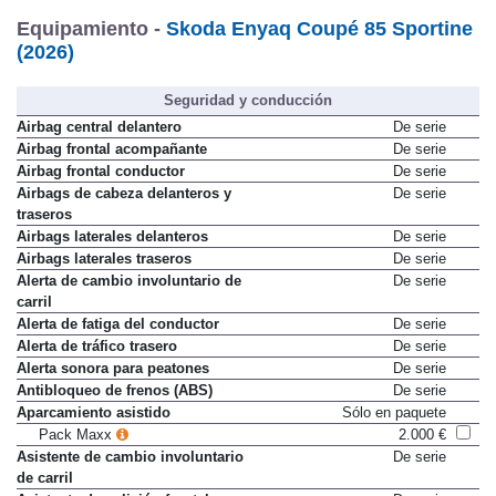
Equipamiento -
Skoda Enyaq Coupé 85 Sportine
(2026)
Seguridad y conducción
Airbag central delantero
De serie
Airbag frontal acompañante
De serie
Airbag frontal conductor
De serie
Airbags de cabeza delanteros y
De serie
traseros
Airbags laterales delanteros
De serie
Airbags laterales traseros
De serie
Alerta de cambio involuntario de
De serie
carril
Alerta de fatiga del conductor
De serie
Alerta de tráfico trasero
De serie
Alerta sonora para peatones
De serie
Antibloqueo de frenos (ABS)
De serie
Aparcamiento asistido
Sólo en paquete
Pack Maxx
2.000 €
Asistente de cambio involuntario
De serie
de carril