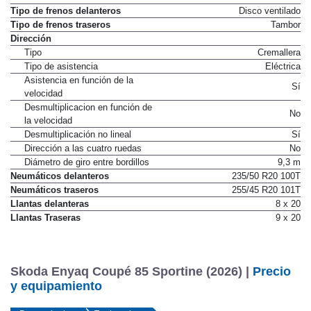
Tipo de frenos delanteros
Disco ventilado
Tipo de frenos traseros
Tambor
Dirección
Tipo
Cremallera
Tipo de asistencia
Eléctrica
Asistencia en función de la
Sí
velocidad
Desmultiplicacion en función de
No
la velocidad
Desmultiplicación no lineal
Sí
Dirección a las cuatro ruedas
No
Diámetro de giro entre bordillos
9,3 m
Neumáticos delanteros
235/50 R20 100T
Neumáticos traseros
255/45 R20 101T
Llantas delanteras
8 x 20
Llantas Traseras
9 x 20
Skoda Enyaq Coupé 85 Sportine (2026) |
Precio
y equipamiento