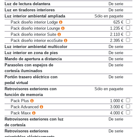
Lunas traseras sobretintadas
De serie
Luz de lectura delantera
De serie
Luz en tiradores interiores
De serie
Luz interior ambiental ampliada
Sólo en paquete
Pack diseño interior Lodge
625 €
Pack diseño interior Lounge
1.235 €
Pack diseño interior Suite
2.110 €
Pack diseño interior ecoSuite
2.395 €
Luz interior ambiental multicolor
De serie
Luz interior en zona de pies
De serie
Mando de apertura a distancia
De serie
Parasoles con espejos de
De serie
cortesía iluminados
Portón trasero eléctrico con
De serie
pedal virtual
Retrovisores exteriores con
Sólo en paquete
función de memoria
Pack Plus
1.000 €
Pack Advanced
3.000 €
Pack Maxx
4.000 €
Retrovisores exteriores con luz
De serie
de cortesía
Retrovisores exteriores
De serie