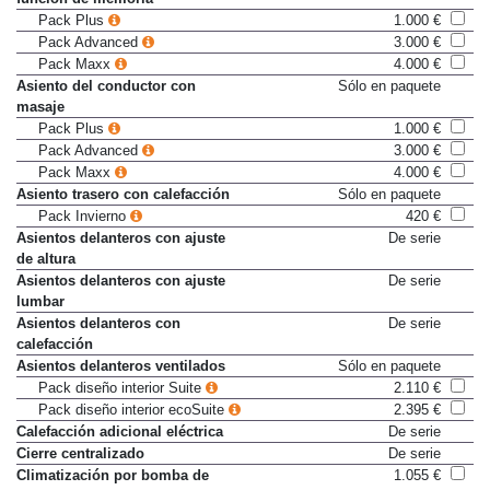
función de memoria
Pack Plus
1.000 €
Pack Advanced
3.000 €
Pack Maxx
4.000 €
Asiento del conductor con
Sólo en paquete
masaje
Pack Plus
1.000 €
Pack Advanced
3.000 €
Pack Maxx
4.000 €
Asiento trasero con calefacción
Sólo en paquete
Pack Invierno
420 €
Asientos delanteros con ajuste
De serie
de altura
Asientos delanteros con ajuste
De serie
lumbar
Asientos delanteros con
De serie
calefacción
Asientos delanteros ventilados
Sólo en paquete
Pack diseño interior Suite
2.110 €
Pack diseño interior ecoSuite
2.395 €
Calefacción adicional eléctrica
De serie
Cierre centralizado
De serie