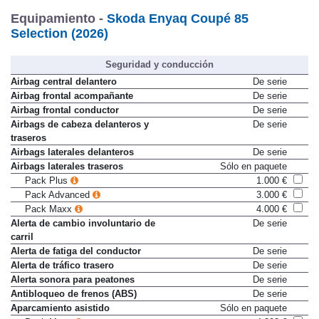
Equipamiento -
Skoda Enyaq Coupé 85
Selection (2026)
Seguridad y conducción
Airbag central delantero
De serie
Airbag frontal acompañante
De serie
Airbag frontal conductor
De serie
Airbags de cabeza delanteros y
De serie
traseros
Airbags laterales delanteros
De serie
Airbags laterales traseros
Sólo en paquete
Pack Plus
1.000 €
Pack Advanced
3.000 €
Pack Maxx
4.000 €
Alerta de cambio involuntario de
De serie
carril
Alerta de fatiga del conductor
De serie
Alerta de tráfico trasero
De serie
Alerta sonora para peatones
De serie
Antibloqueo de frenos (ABS)
De serie