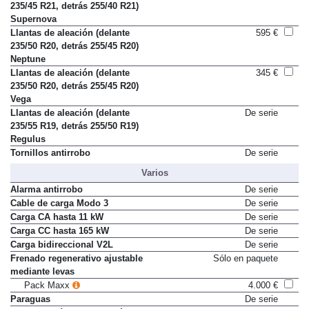
Llantas de aleación (delante
1.215 €
235/45 R21, detrás 255/40 R21)
Supernova
Llantas de aleación (delante
595 €
235/50 R20, detrás 255/45 R20)
Neptune
Llantas de aleación (delante
345 €
235/50 R20, detrás 255/45 R20)
Vega
Llantas de aleación (delante
De serie
235/55 R19, detrás 255/50 R19)
Regulus
Tornillos antirrobo
De serie
Varios
Alarma antirrobo
De serie
Cable de carga Modo 3
De serie
Carga CA hasta 11 kW
De serie
Carga CC hasta 165 kW
De serie
Carga bidireccional V2L
De serie
Frenado regenerativo ajustable
Sólo en paquete
mediante levas
Pack Maxx
4.000 €