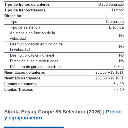
Barra estabilizadora trasera
Sí
Tipo de frenos delanteros
Disco ventilado
Tipo de frenos traseros
Tambor
Dirección
Tipo
Cremallera
Tipo de asistencia
Eléctrica
Asistencia en función de la
No
velocidad
Desmultiplicacion en función de
No
la velocidad
Desmultiplicación no lineal
No
Dirección a las cuatro ruedas
No
Diámetro de giro entre bordillos
9,3 m
Neumáticos delanteros
235/55 R19 101T
Neumáticos traseros
255/50 R19 103T
Llantas delanteras
8 x 19
Llantas Traseras
8 x 19
Skoda Enyaq Coupé 85 Selection (2026) |
Precio
y equipamiento