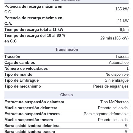
Alimentadores
Potencia de recarga máxima en
165 kW
C.C.
Potencia de recarga máxima en
11 kW
C.A.
Tiempo de recarga total a 11 kW
8,5 h
Tiempo de recarga del 10 al 80 %
29 min (165 kW)
en C.C
Transmisión
Tracción
Trasera
Caja de cambios
Automático
Número de velocidades
1
Tipo de mando
No disponible
Tipo de Embrague
Sin embrague
Tipo de mecanismo
Pares de engranajes
Chasis
Estructura suspensión delantera
Tipo McPherson
Muelle suspensión delantera
Resorte helicoidal
Estructura suspensión trasera
Paralelogramo deformable
Muelle suspensión trasera
Resorte helicoidal
Barra estabilizadora delantera
Sí