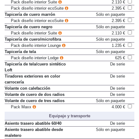
Revestimiento interior de cuero
Sólo en paquete
Pack diseño interior Suite
2.110 €
Pack diseño interior ecoSuite
2.395 €
Tapicería de cuero marrón
Sólo en paquete
Pack diseño interior ecoSuite
2.395 €
Tapicería de cuero negro
Sólo en paquete
Pack diseño interior Suite
2.110 €
Tapicería de cuero/microfibra
Sólo en paquete
Pack diseño interior Lounge
1.235 €
Tapicería de tela
Sólo en paquete
Pack diseño interior Lodge
625 €
Tapicería de tela/cuero sintético
De serie
Loft
Tiradores exteriores en color
De serie
carrocería
Volante con calefacción
De serie
Volante de cuero de dos radios
De serie
Volante de cuero de tres radios
Sólo en paquete
Pack Maxx
4.000 €
Equipaje y transporte
Asiento trasero abatible 60/40
De serie
Asiento trasero abatible desde
Sólo en paquete