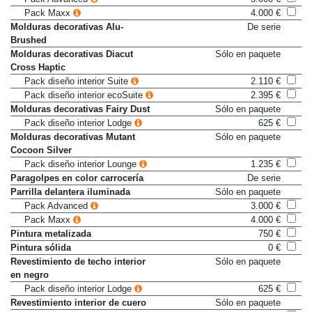
Pack Advanced
3.000 €
Pack Maxx
4.000 €
Molduras decorativas Alu-
De serie
Brushed
Molduras decorativas Diacut
Sólo en paquete
Cross Haptic
Pack diseño interior Suite
2.110 €
Pack diseño interior ecoSuite
2.395 €
Molduras decorativas Fairy Dust
Sólo en paquete
Pack diseño interior Lodge
625 €
Molduras decorativas Mutant
Sólo en paquete
Cocoon Silver
Pack diseño interior Lounge
1.235 €
Paragolpes en color carrocería
De serie
Parrilla delantera iluminada
Sólo en paquete
Pack Advanced
3.000 €
Pack Maxx
4.000 €
Pintura metalizada
750 €
Pintura sólida
0 €
Revestimiento de techo interior
Sólo en paquete
en negro
Pack diseño interior Lodge
625 €