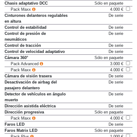
Ayuda de arranque en cuesta
De serie
Chasis adaptativo DCC
Sólo en paquete
Pack Maxx
4.000 €
Cinturones delanteros regulables
De serie
en altura
Control de estabilidad
De serie
Control de presión de
De serie
neumáticos
Control de tracción
De serie
Control de velocidad adaptativo
De serie
Cámara 360°
Sólo en paquete
Pack Advanced
3.000 €
Pack Maxx
4.000 €
Cámara de visión trasera
De serie
Desactivación de airbag del
De serie
pasajero delantero
Detector de vehículos en ángulo
De serie
muerto
Dirección asistida eléctrica
De serie
Dirección progresiva
Sólo en paquete
Pack Maxx
4.000 €
Faros LED
De serie
Faros Matrix LED
Sólo en paquete