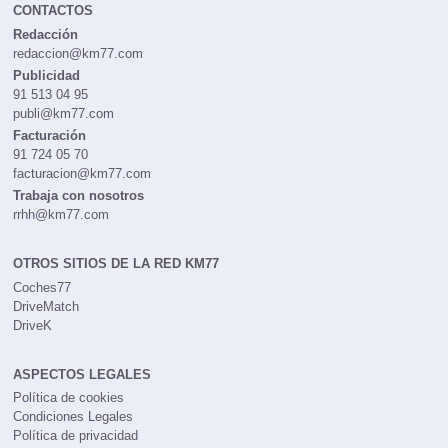
CONTACTOS
Redacción
redaccion@km77.com
Publicidad
91 513 04 95
publi@km77.com
Facturación
91 724 05 70
facturacion@km77.com
Trabaja con nosotros
rrhh@km77.com
OTROS SITIOS DE LA RED KM77
Coches77
DriveMatch
DriveK
ASPECTOS LEGALES
Política de cookies
Condiciones Legales