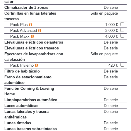
Climatización por bomba de
1.055 €
calor
Climatizador de 3 zonas
De serie
Cortinillas en lunas laterales
Sólo en paquete
traseras
Pack Plus
1.000 €
Pack Advanced
3.000 €
Pack Maxx
4.000 €
Elevalunas eléctricos delanteros
De serie
Elevalunas eléctricos traseros
De serie
Eyectores de lavaparabrisas con
Sólo en paquete
calefacción
Pack Invierno
420 €
Filtro de habitáculo
De serie
Freno de estacionamiento
De serie
automático
Función Coming & Leaving
De serie
Home
Limpiaparabrisas automático
De serie
Luces automáticas
De serie
Lunas laterales y trasera
De serie
antitérmicas
Lunas tintadas
De serie