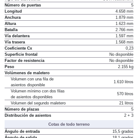
Tipo de Carrocería
SUV/Todoterreno
Número de puertas
5
Longitud
4.658 mm
Anchura
1.879 mm
Altura
1.623 mm
Batalla
2.766 mm
Vía delantera
1.597 mm
Vía trasera
1.568 mm
Coeficiente Cx
0,23
Superficie frontal
No disponible
Factor de resistencia
No disponible
Peso
2.155 kg
Volúmenes de maletero
Volumen con una fila de
1.610 litros
asientos disponible
Volumen mínimo con dos filas
570 litros
de asientos disponibles
Volumen del segundo maletero
21 litros
Número de plazas
5
Distribución de asientos
2 + 3
Cotas de todo terreno
Ángulo de entrada
15,5 grados