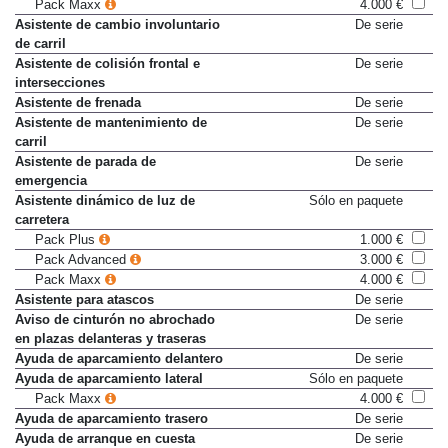
Aparcamiento asistido
Sólo en paquete
Pack Maxx
4.000 €
Asistente de cambio involuntario
De serie
de carril
Asistente de colisión frontal e
De serie
intersecciones
Asistente de frenada
De serie
Asistente de mantenimiento de
De serie
carril
Asistente de parada de
De serie
emergencia
Asistente dinámico de luz de
Sólo en paquete
carretera
Pack Plus
1.000 €
Pack Advanced
3.000 €
Pack Maxx
4.000 €
Asistente para atascos
De serie
Aviso de cinturón no abrochado
De serie
en plazas delanteras y traseras
Ayuda de aparcamiento delantero
De serie
Ayuda de aparcamiento lateral
Sólo en paquete
Pack Maxx
4.000 €
Ayuda de aparcamiento trasero
De serie