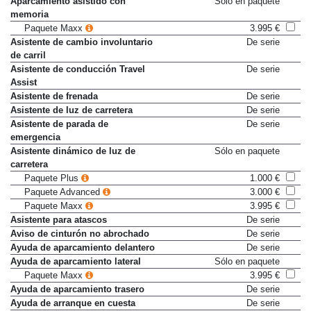
Aparcamiento asistido con
Sólo en paquete
memoria
Paquete Maxx
3.995 €
Asistente de cambio involuntario
De serie
de carril
Asistente de conducción Travel
De serie
Assist
Asistente de frenada
De serie
Asistente de luz de carretera
De serie
Asistente de parada de
De serie
emergencia
Asistente dinámico de luz de
Sólo en paquete
carretera
Paquete Plus
1.000 €
Paquete Advanced
3.000 €
Paquete Maxx
3.995 €
Asistente para atascos
De serie
Aviso de cinturón no abrochado
De serie
Ayuda de aparcamiento delantero
De serie
Ayuda de aparcamiento lateral
Sólo en paquete
Paquete Maxx
3.995 €
Ayuda de aparcamiento trasero
De serie