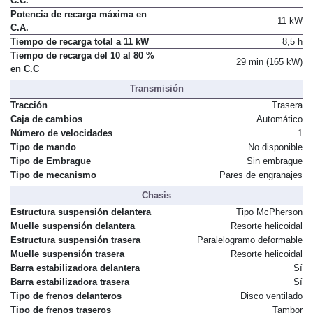
165 kW
C.C.
Potencia de recarga máxima en
11 kW
C.A.
Tiempo de recarga total a 11 kW
8,5 h
Tiempo de recarga del 10 al 80 %
29 min (165 kW)
en C.C
Transmisión
Tracción
Trasera
Caja de cambios
Automático
Número de velocidades
1
Tipo de mando
No disponible
Tipo de Embrague
Sin embrague
Tipo de mecanismo
Pares de engranajes
Chasis
Estructura suspensión delantera
Tipo McPherson
Muelle suspensión delantera
Resorte helicoidal
Estructura suspensión trasera
Paralelogramo deformable
Muelle suspensión trasera
Resorte helicoidal
Barra estabilizadora delantera
Sí
Barra estabilizadora trasera
Sí
Tipo de frenos delanteros
Disco ventilado