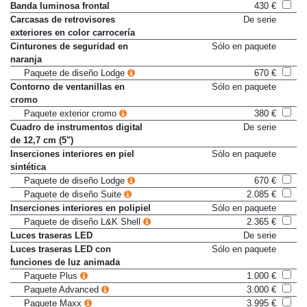
Alfombrillas delante y detrás
De serie
Banda luminosa frontal
430 €
Carcasas de retrovisores
De serie
exteriores en color carrocería
Cinturones de seguridad en
Sólo en paquete
naranja
Paquete de diseño Lodge
670 €
Contorno de ventanillas en
Sólo en paquete
cromo
Paquete exterior cromo
380 €
Cuadro de instrumentos digital
De serie
de 12,7 cm (5")
Inserciones interiores en piel
Sólo en paquete
sintética
Paquete de diseño Lodge
670 €
Paquete de diseño Suite
2.085 €
Inserciones interiores en polipiel
Sólo en paquete
Paquete de diseño L&K Shell
2.365 €
Luces traseras LED
De serie
Luces traseras LED con
Sólo en paquete
funciones de luz animada
Paquete Plus
1.000 €
Paquete Advanced
3.000 €