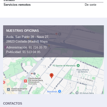
frenado
Servicios remotos
De serie
NUESTRAS OFICINAS
Avda. San Pablo 28 - Nave 27,
28823 Coslada (Madrid)
Mapa
Administración:
91 724 05 70
Publicidad:
91 513 04 95