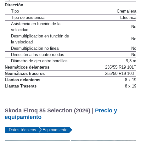
Tipo de frenos traseros
Tambor
Dirección
Tipo
Cremallera
Tipo de asistencia
Eléctrica
Asistencia en función de la
No
velocidad
Desmultiplicacion en función de
No
la velocidad
Desmultiplicación no lineal
No
Dirección a las cuatro ruedas
No
Diámetro de giro entre bordillos
9,3 m
Neumáticos delanteros
235/55 R19 101T
Neumáticos traseros
255/50 R19 103T
Llantas delanteras
8 x 19
Llantas Traseras
8 x 19
Skoda Elroq 85 Selection (2026) |
Precio y
equipamiento
Datos técnicos
Equipamiento