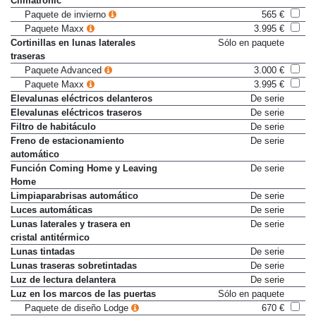
Climatronic
Paquete de invierno
565 €
Paquete Maxx
3.995 €
Cortinillas en lunas laterales
Sólo en paquete
traseras
Paquete Advanced
3.000 €
Paquete Maxx
3.995 €
Elevalunas eléctricos delanteros
De serie
Elevalunas eléctricos traseros
De serie
Filtro de habitáculo
De serie
Freno de estacionamiento
De serie
automático
Función Coming Home y Leaving
De serie
Home
Limpiaparabrisas automático
De serie
Luces automáticas
De serie
Lunas laterales y trasera en
De serie
cristal antitérmico
Lunas tintadas
De serie
Lunas traseras sobretintadas
De serie
Luz de lectura delantera
De serie
Luz en los marcos de las puertas
Sólo en paquete