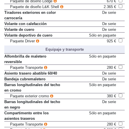
Paquete de diseño Lodge
670 €
Paquete de diseño L&K Shell
2.365 €
Tiradores exteriores en color
De serie
carrocería
Volante con calefacción
De serie
Volante de cuero
De serie
Volante deportivo de cuero
Sólo en paquete
Paquete Driver
925 €
Equipaje y transporte
Alfombrilla de maletero
Sólo en paquete
reversible
Paquete Transporte
280 €
Asiento trasero abatible 60/40
De serie
Bandeja cubremaletero
De serie
Barras longitudinales del techo
Sólo en paquete
en cromo
Paquete exterior cromo
380 €
Barras longitudinales del techo
De serie
en negro
Compartimento entre los
Sólo en paquete
asientos traseros
Paquete Transporte
280 €