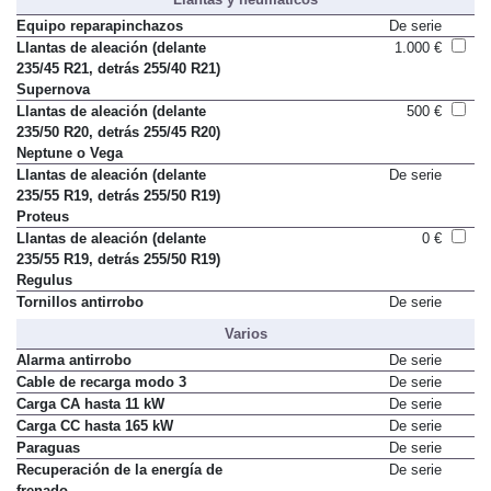
Llantas y neumáticos
Equipo reparapinchazos
De serie
Llantas de aleación (delante
1.000 €
235/45 R21, detrás 255/40 R21)
Supernova
Llantas de aleación (delante
500 €
235/50 R20, detrás 255/45 R20)
Neptune o Vega
Llantas de aleación (delante
De serie
235/55 R19, detrás 255/50 R19)
Proteus
Llantas de aleación (delante
0 €
235/55 R19, detrás 255/50 R19)
Regulus
Tornillos antirrobo
De serie
Varios
Alarma antirrobo
De serie
Cable de recarga modo 3
De serie
Carga CA hasta 11 kW
De serie
Carga CC hasta 165 kW
De serie
Paraguas
De serie
Recuperación de la energía de
De serie