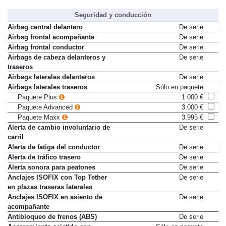
Equipamiento -
Skoda Elroq 85 Selection (2026)
Seguridad y conducción
Airbag central delantero
De serie
Airbag frontal acompañante
De serie
Airbag frontal conductor
De serie
Airbags de cabeza delanteros y
De serie
traseros
Airbags laterales delanteros
De serie
Airbags laterales traseros
Sólo en paquete
Paquete Plus
1.000 €
Paquete Advanced
3.000 €
Paquete Maxx
3.995 €
Alerta de cambio involuntario de
De serie
carril
Alerta de fatiga del conductor
De serie
Alerta de tráfico trasero
De serie
Alerta sonora para peatones
De serie
Anclajes ISOFIX con Top Tether
De serie
en plazas traseras laterales
Anclajes ISOFIX en asiento de
De serie
acompañante
Antibloqueo de frenos (ABS)
De serie