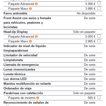
Paquete Plus
1.000 €
Paquete Advanced
3.000 €
Paquete Maxx
3.995 €
Faros antiniebla
No disponible
Front Assist con aviso y frenada
De serie
para vehículos, peatones y
bicicletas
Head-Up Display
Sólo en paquete
Paquete Advanced
3.000 €
Paquete Maxx
3.995 €
Indicador de nivel de líquido
De serie
limpiaparabrisas
Limitador de velocidad
De serie
Limpialuneta
De serie
Llamada de emergencia
De serie
Lunas insonorizantes
De serie
Luneta térmica
De serie
Luz diurna LED
De serie
Mandos multifunción en volante
De serie
Ordenador de viaje
De serie
Parabrisas con calefacción
Sólo en paquete
Paquete de invierno
565 €