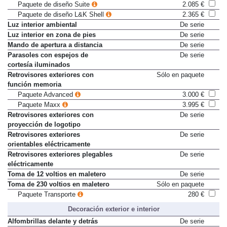
Paquete de diseño Lodge
670 €
Paquete de diseño Suite
2.085 €
Paquete de diseño L&K Shell
2.365 €
Luz interior ambiental
De serie
Luz interior en zona de pies
De serie
Mando de apertura a distancia
De serie
Parasoles con espejos de
De serie
cortesía iluminados
Retrovisores exteriores con
Sólo en paquete
función memoria
Paquete Advanced
3.000 €
Paquete Maxx
3.995 €
Retrovisores exteriores con
De serie
proyección de logotipo
Retrovisores exteriores
De serie
orientables eléctricamente
Retrovisores exteriores plegables
De serie
eléctricamente
Toma de 12 voltios en maletero
De serie
Toma de 230 voltios en maletero
Sólo en paquete
Paquete Transporte
280 €
Decoración exterior e interior