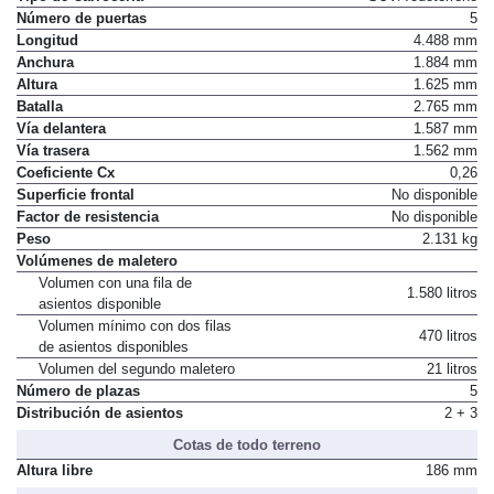
Tipo de Carrocería
SUV/Todoterreno
Número de puertas
5
Longitud
4.488 mm
Anchura
1.884 mm
Altura
1.625 mm
Batalla
2.765 mm
Vía delantera
1.587 mm
Vía trasera
1.562 mm
Coeficiente Cx
0,26
Superficie frontal
No disponible
Factor de resistencia
No disponible
Peso
2.131 kg
Volúmenes de maletero
Volumen con una fila de
1.580 litros
asientos disponible
Volumen mínimo con dos filas
470 litros
de asientos disponibles
Volumen del segundo maletero
21 litros
Número de plazas
5
Distribución de asientos
2 + 3
Cotas de todo terreno
Altura libre
186 mm