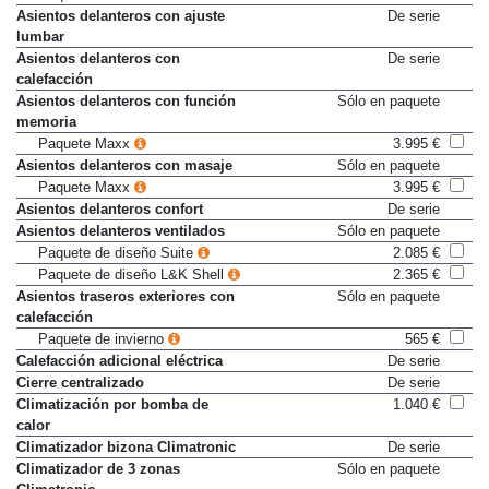
Paquete Maxx
3.995 €
Asientos delanteros con ajuste
De serie
lumbar
Asientos delanteros con
De serie
calefacción
Asientos delanteros con función
Sólo en paquete
memoria
Paquete Maxx
3.995 €
Asientos delanteros con masaje
Sólo en paquete
Paquete Maxx
3.995 €
Asientos delanteros confort
De serie
Asientos delanteros ventilados
Sólo en paquete
Paquete de diseño Suite
2.085 €
Paquete de diseño L&K Shell
2.365 €
Asientos traseros exteriores con
Sólo en paquete
calefacción
Paquete de invierno
565 €
Calefacción adicional eléctrica
De serie
Cierre centralizado
De serie
Climatización por bomba de
1.040 €
calor
Climatizador bizona Climatronic
De serie
Climatizador de 3 zonas
Sólo en paquete