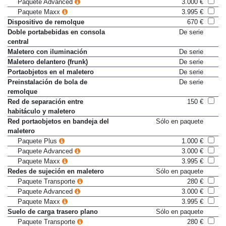
Paquete Advanced
3.000 €
Paquete Maxx
3.995 €
Dispositivo de remolque
670 €
Doble portabebidas en consola
De serie
central
Maletero con iluminación
De serie
Maletero delantero (frunk)
De serie
Portaobjetos en el maletero
De serie
Preinstalación de bola de
De serie
remolque
Red de separación entre
150 €
habitáculo y maletero
Red portaobjetos en bandeja del
Sólo en paquete
maletero
Paquete Plus
1.000 €
Paquete Advanced
3.000 €
Paquete Maxx
3.995 €
Redes de sujeción en maletero
Sólo en paquete
Paquete Transporte
280 €
Paquete Advanced
3.000 €
Paquete Maxx
3.995 €
Suelo de carga trasero plano
Sólo en paquete