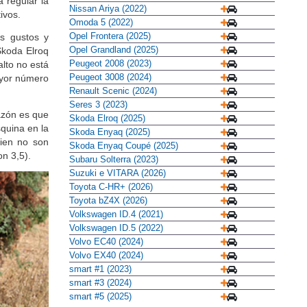
 regular la
Opel Frontera (2025)
tivos.
Opel Grandland (2025)
Peugeot 2008 (2023)
os gustos y
Peugeot 3008 (2024)
Š
koda Elroq
Renault Scenic (2024)
lto no está
Seres 3 (2023)
ayor número
Skoda Elroq (2025)
Skoda Enyaq (2025)
Skoda Enyaq Coupé (2025)
azón es que
Subaru Solterra (2023)
quina en la
Suzuki e VITARA (2026)
bien no son
Toyota C-HR+ (2026)
n 3,5).
Toyota bZ4X (2026)
Volkswagen ID.4 (2021)
Volkswagen ID.5 (2022)
Volvo EC40 (2024)
Volvo EX40 (2024)
smart #1 (2023)
smart #3 (2024)
smart #5 (2025)