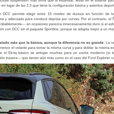
ncluye suspensión más firme que la estándar, levas en el volante para
 en lugar de las 3,3 que tiene la configuración básica y asientos depor
n DCC permite elegir entre 15 niveles de dureza en función de l
e y adecuado para conducir deprisa por curvas. Por el contrario, el
probablemente— en ocasiones parezca innecesariamente duro si el asfa
rsión con DCC sin el paquete Sportline, porque se adapta mejor a un m
stado más que la básica, aunque la diferencia no es grande
. La r
menos el volante para tomar la misma curva y para doblar la misma es
iene el Elroq básico se antojan muchas para un coche moderno (si 
ión trasera— que tienen aún más como es el caso del Ford Explorer co