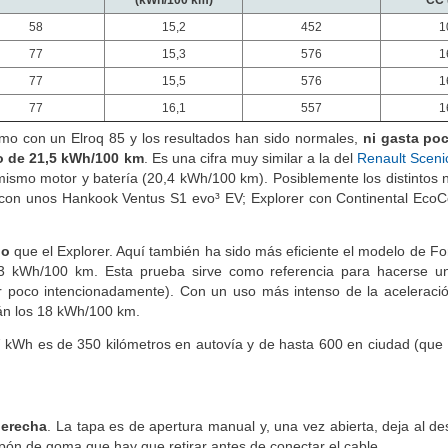
(kWh/100 km)
CC 
58
15,2
452
1
77
15,3
576
1
77
15,5
576
1
77
16,1
557
1
o con un Elroq 85 y los resultados han sido normales,
ni gasta poc
o de 21,5 kWh/100 km
. Es una cifra muy similar a la del
Renault Sceni
ismo motor y batería (20,4 kWh/100 km). Posiblemente los distintos 
 con unos Hankook Ventus S1 evo³ EV; Explorer con Continental EcoC
no
que el Explorer. Aquí también ha sido más eficiente el modelo de Fo
3 kWh/100 km. Esta prueba sirve como referencia para hacerse un
r poco intencionadamente). Con un uso más intenso de la aceleraci
arán los 18 kWh/100 km.
7 kWh es de 350 kilómetros en autovía y de hasta 600 en ciudad (que
derecha
. La tapa es de apertura manual y, una vez abierta, deja al de
 tapón de goma que hay que retirar antes de conectar el cable.