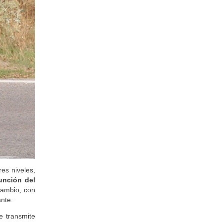
res niveles,
unción del
cambio, con
ante.
e transmite