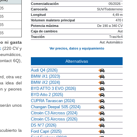
(kW)
Comercialización
05/2026 -
05
Carrocería
SUV/Todoterreno
Longitud
4,49 m
65
Volumen maletero principal
470 l
65
Potencia máxima
De 190 a 340 CV
Caja de cambios
Aut
65
Tracción
Tras/4x4
o ni gasta
Aut: Automático
c
(220 CV y
Ver precios, datos y equipamiento
neumáticos,
ontact 6Q),
Alternativas
Audi Q4 (2026)
BMW iX1 (2023)
rd, otra vez
BMW iX2 (2024)
a idea del
BYD ATTO 3 EVO (2026)
ón y peores
BYD Atto 2 (2025)
CUPRA Tavascan (2024)
 serán unos
Changan Deepal S05 (2024)
Citroën C3 Aircross (2024)
Citroën C5 Aircross (2026)
DS N°7 (2026)
scubierto la
Ford Capri (2025)