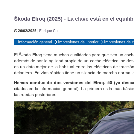
Škoda Elroq (2025) - La clave está en el equilib
26/02/2025 |
Enrique Calle
Información general
Impresiones del interior
Impresiones de 
El
Š
koda Elroq tiene muchas cualidades para que sea un coc
además de por la agilidad propia de un coche eléctrico, se de
es un dato mejor de lo habitual entre los eléctricos de tracci
delantera. En vías rápidas tiene un silencio de marcha normal 
Hemos conducido dos versiones del Elroq: 50 (ya desca
citados en la información general). La primera es la más bási
las ruedas posteriores.