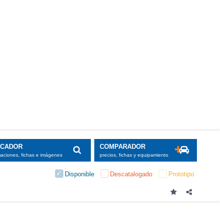
cable y que
 colocar a
e luz en el
ilar al que
— y los que