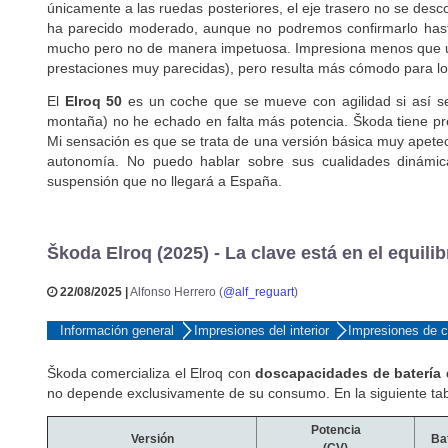
únicamente a las ruedas posteriores, el eje trasero no se de
ha parecido moderado, aunque no podremos confirmarlo hasta
mucho pero no de manera impetuosa. Impresiona menos que un
prestaciones muy parecidas), pero resulta más cómodo para lo
El
Elroq 50
es un coche que se mueve con agilidad si así se
montaña) no he echado en falta más potencia.
Š
koda tiene pr
Mi sensación es que se trata de una versión básica muy apetec
autonomía. No puedo hablar sobre sus cualidades dinámi
suspensión que no llegará a España.
Škoda Elroq (2025) - La clave está en el equilib
22/08/2025 |
Alfonso Herrero (
@alf_reguart
)
Información general
Impresiones del interior
Impresiones de 
Škoda comercializa el Elroq con
doscapacidades de batería 
no depende exclusivamente de su consumo. En la siguiente tabl
Potencia
Versión
Ba