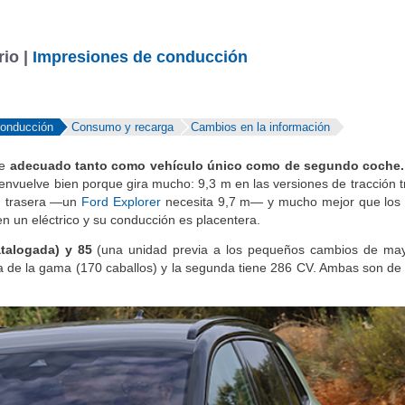
rio |
Impresiones de conducción
conducción
Consumo y recarga
Cambios en la información
he
adecuado tanto como vehículo único como de segundo coche
senvuelve bien porque gira mucho: 9,3 m en las versiones de tracción t
ón trasera —un
Ford Explorer
necesita 9,7 m— y mucho mejor que los 
en un eléctrico y su conducción es placentera.
talogada) y 85
(una unidad previa a los pequeños cambios de ma
ca de la gama (170 caballos) y la segunda tiene 286 CV. Ambas son de 