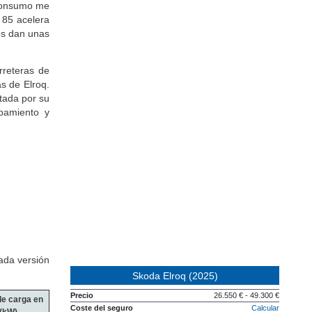
 consumo me
 85 acelera
os dan unas
rreteras de
s de Elroq.
tada por su
pamiento y
ada versión
Skoda Elroq (2025)
Precio
26.550 € - 49.300 €
de carga en
Coste del seguro
Calcular