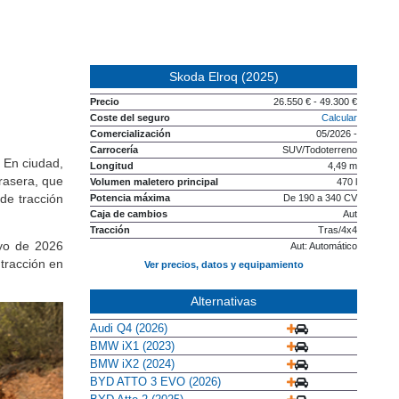
Skoda Elroq (2025)
Precio
26.550 € - 49.300 €
Coste del seguro
Calcular
Comercialización
05/2026 -
Carrocería
SUV/Todoterreno
.
En ciudad,
Longitud
4,49 m
rasera, que
Volumen maletero principal
470 l
de tracción
Potencia máxima
De 190 a 340 CV
Caja de cambios
Aut
Tracción
Tras/4x4
yo de 2026
Aut: Automático
tracción en
Ver precios, datos y equipamiento
Alternativas
Audi Q4 (2026)
BMW iX1 (2023)
BMW iX2 (2024)
BYD ATTO 3 EVO (2026)
BYD Atto 2 (2025)
CUPRA Tavascan (2024)
Changan Deepal S05 (2024)