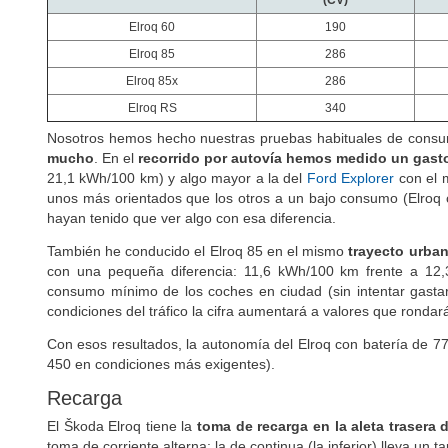
(CV)
Elroq 60
190
Elroq 85
286
Elroq 85x
286
Elroq RS
340
Nosotros hemos hecho nuestras pruebas habituales de consum
mucho
. En el
recorrido por autovía hemos medido un gast
21,1 kWh/100 km) y algo mayor a la del
Ford Explorer
con el m
unos más orientados que los otros a un bajo consumo (Elroq
hayan tenido que ver algo con esa diferencia.
También he conducido el Elroq 85 en el mismo
trayecto urba
con una pequeña diferencia: 11,6 kWh/100 km frente a 12,
consumo mínimo de los coches en ciudad (sin intentar gasta
condiciones del tráfico la cifra aumentará a valores que rond
Con esos resultados, la autonomía del Elroq con batería de 7
450 en condiciones más exigentes).
Recarga
El Škoda Elroq tiene la
toma de recarga en la aleta trasera 
toma de corriente alterna; la de continua (la inferior) lleva un