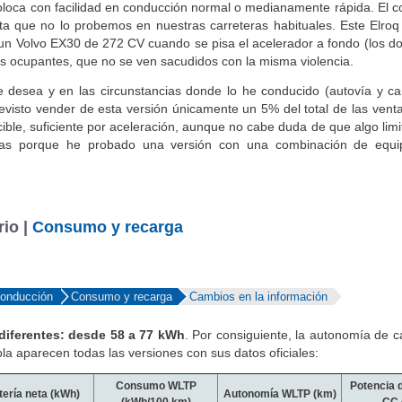
scoloca con facilidad en conducción normal o medianamente rápida. El
 que no lo probemos en nuestras carreteras habituales. Este Elroq
 Volvo EX30 de 272 CV cuando se pisa el acelerador a fondo (los d
s ocupantes, que no se ven sacudidos con la misma violencia.
 desea y en las circunstancias donde lo he conducido (autovía y ca
evisto vender de esta versión únicamente un 5% del total de las venta
ible, suficiente por aceleración, aunque no cabe duda de que algo limi
cas porque he probado una versión con una combinación de equi
rio |
Consumo y recarga
conducción
Consumo y recarga
Cambios en la información
diferentes: desde 58 a 77 kWh
. Por consiguiente, la autonomía de c
a aparecen todas las versiones con sus datos oficiales:
Consumo WLTP
Potencia 
tería neta (kWh)
Autonomía WLTP (km)