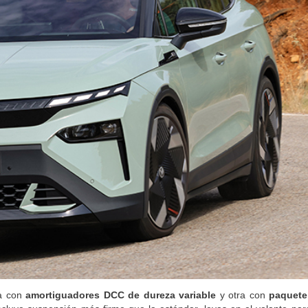
recio para comprar o vender tu coche
na con
amortiguadores DCC de dureza variable
y otra con
paquete