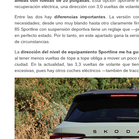
ambas con ruedas de 20 pulgadas.
Esta opción Sportline i
recuperación eléctrica, una dirección con 3,0 vueltas de volante
Entre las dos hay
diferencias importantes
. La versión co
necesidades; desde uno muy blando hasta otro claramente firm
85 Sportline con suspensión deportiva tiene un reglaje que —
en perfecto estado. Por lo tanto, en este apartado gana la ve
de circunstancias.
La
dirección del nivel de equipamiento Sportline me ha gu
al tener menos vueltas de tope a tope obliga a mover un poco 
ciudad. En la actualidad, las 3,3 vueltas de volante que t
excesivas, pues hay otros coches eléctricos —también de tracc