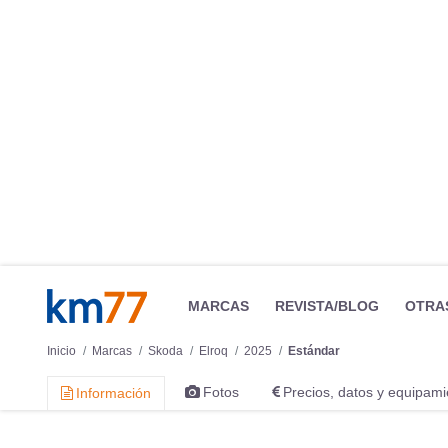
El maletero tiene unos cuantos detalles bien pensados:
los es
no nos moleste con la compra) o la sencilla y efectiva so
voluntad para evitar que se desplace una caja o una maleta e
lado izquierdo y otro en el portón.
La capacidad del maletero es suficiente para una cantidad com
ofrece el Ford Explorer e intermedio respecto a modelos que
tienen más —el Kia Niro (495 litros) y el E-3008 (520 litros)