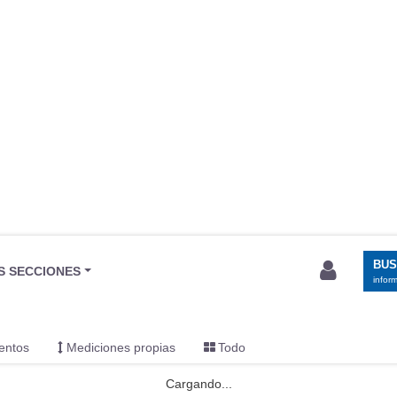
tantes en los laterales, la red bajo la bandeja (para dejar ahí el 
lución de utilizar una pieza de plástico con velcro
que se puede
n las curvas. La iluminación de este área la proporcionan un punto d
edida de equipaje si viaja una familia.
El volumen (470 litros)
es sim
 tienen menos —como el Scenic y el
BYD Atto 3
(ambos con 440 litros)